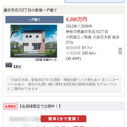
藤沢市石川2丁目の新築一戸建て
4,280万円
一戸建て
2SLDK / 2026年
神奈川県藤沢市石川2丁目
小田急江ノ島線 六会日大前 徒歩
27分
建物面積
97.7㎡
土地面積
100.64㎡
(30.44坪)
12
枚
「六会日大前」駅徒歩27分 辻堂駅・湘南台駅へバス便もあり 近くにスー
パーがあり、毎日のお買い物に便利 全8区画の開発分譲地 モデルハウス
にご案内ができます
【会員様限定で公開中！】
会員限定