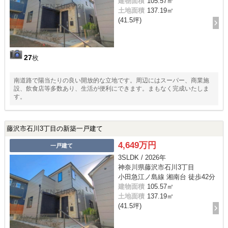
建物面積
105.57㎡
土地面積
137.19㎡
(41.5坪)
27
枚
南道路で陽当たりの良い開放的な立地です。周辺にはスーパー、商業施
設、飲食店等多数あり、生活が便利にできます。まもなく完成いたしま
す。
藤沢市石川3丁目の新築一戸建て
4,649万円
一戸建て
3SLDK / 2026年
神奈川県藤沢市石川3丁目
小田急江ノ島線 湘南台 徒歩42分
建物面積
105.57㎡
土地面積
137.19㎡
(41.5坪)