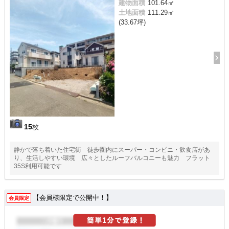
建物面積
101.64㎡
土地面積
111.29㎡
(33.67坪)
15
枚
静かで落ち着いた住宅街 徒歩圏内にスーパー・コンビニ・飲食店があ
り、生活しやすい環境 広々としたルーフバルコニーも魅力 フラット
35S利用可能です
【会員様限定で公開中！】
会員限定