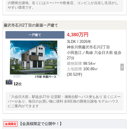
の開発分譲地、近くにはスーパーや飲食店、コンビニが点在し生活がし
やすい環境です。
藤沢市石川2丁目の新築一戸建て
4,380万円
一戸建て
3LDK / 2026年
神奈川県藤沢市石川2丁目
小田急江ノ島線 六会日大前 徒歩
27分
建物面積
98.54㎡
土地面積
100.89㎡
(30.52坪)
12
枚
「六会日大前」駅徒歩27分 辻堂駅・湘南台駅へバス便もあり 近くにスー
パーがあり、毎日のお買い物に便利 全8区画の開発分譲地 モデルハウス
にご案内ができます
【会員様限定で公開中！】
会員限定