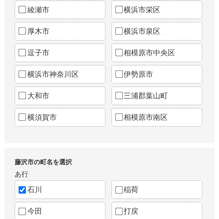
綾瀬市
横浜市栄区
厚木市
横浜市泉区
逗子市
相模原市中央区
横浜市神奈川区
伊勢原市
大和市
三浦郡葉山町
横須賀市
相模原市南区
藤沢市の町名を選択
あ行
石川
稲荷
今田
打戻