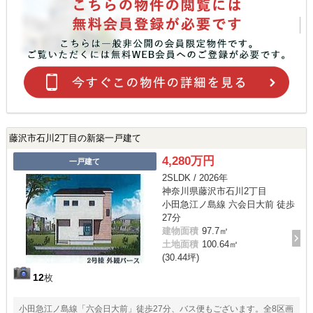
藤沢市石川2丁目の新築一戸建て
4,280万円
一戸建て
2SLDK / 2026年
神奈川県藤沢市石川2丁目
小田急江ノ島線 六会日大前 徒歩
27分
建物面積
97.7㎡
土地面積
100.64㎡
(30.44坪)
12
枚
小田急江ノ島線「六会日大前」徒歩27分、バス便もございます。全8区画