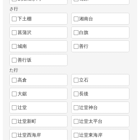
さ行
下土棚
湘南台
菖蒲沢
白旗
城南
善行
善行坂
た行
高倉
立石
大鋸
長後
辻堂
辻堂神台
辻堂新町
辻堂太平台
辻堂西海岸
辻堂東海岸