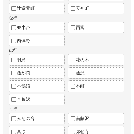
辻堂元町
天神町
な行
並木台
西富
西俣野
は行
羽鳥
花の木
藤が岡
藤沢
本鵠沼
本町
本藤沢
ま行
みその台
南藤沢
宮原
弥勒寺