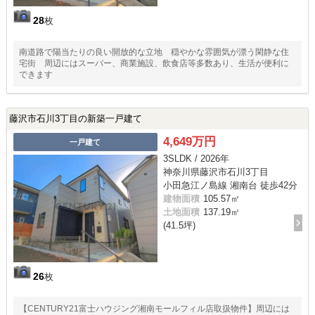
28
枚
南道路で陽当たりの良い開放的な立地 穏やかな雰囲気が漂う閑静な住
宅街 周辺にはスーパー、商業施設、飲食店等多数あり、生活が便利に
できます
藤沢市石川3丁目の新築一戸建て
4,649万円
一戸建て
3SLDK / 2026年
神奈川県藤沢市石川3丁目
小田急江ノ島線 湘南台 徒歩42分
建物面積
105.57㎡
土地面積
137.19㎡
(41.5坪)
26
枚
【CENTURY21富士ハウジング湘南モールフィル店取扱物件】周辺には