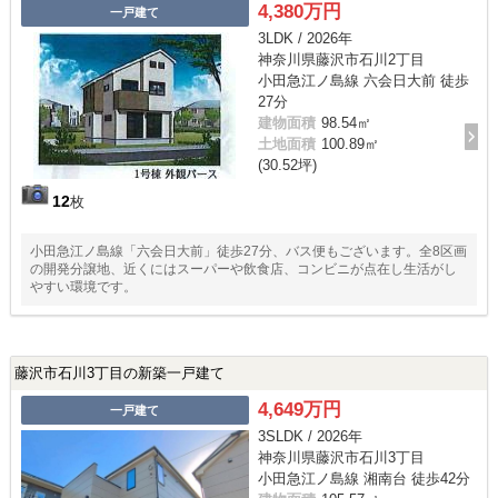
4,380万円
一戸建て
3LDK / 2026年
神奈川県藤沢市石川2丁目
小田急江ノ島線 六会日大前 徒歩
27分
建物面積
98.54㎡
土地面積
100.89㎡
(30.52坪)
12
枚
小田急江ノ島線「六会日大前」徒歩27分、バス便もございます。全8区画
の開発分譲地、近くにはスーパーや飲食店、コンビニが点在し生活がし
やすい環境です。
藤沢市石川3丁目の新築一戸建て
4,649万円
一戸建て
3SLDK / 2026年
神奈川県藤沢市石川3丁目
小田急江ノ島線 湘南台 徒歩42分