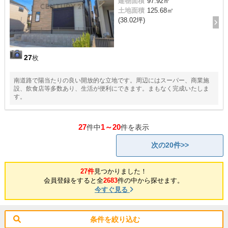
建物面積
97.92㎡
土地面積
125.68㎡
(38.02坪)
27
枚
南道路で陽当たりの良い開放的な立地です。周辺にはスーパー、商業施
設、飲食店等多数あり、生活が便利にできます。まもなく完成いたしま
す。
27
1～20
件中
件を表示
次の20件>>
27件
見つかりました！
会員登録をすると全
2683
件の中から探せます。
今すぐ見る
条件を絞り込む