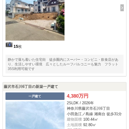
15
枚
静かで落ち着いた住宅街 徒歩圏内にスーパー・コンビニ・飲食店があ
り、生活しやすい環境 広々としたルーフバルコニーも魅力 フラット
35S利用可能です
藤沢市石川6丁目の新築一戸建て
4,380万円
一戸建て
2SLDK / 2026年
神奈川県藤沢市石川6丁目
小田急江ノ島線 湘南台 徒歩31分
建物面積
100.44㎡
土地面積
92.80㎡