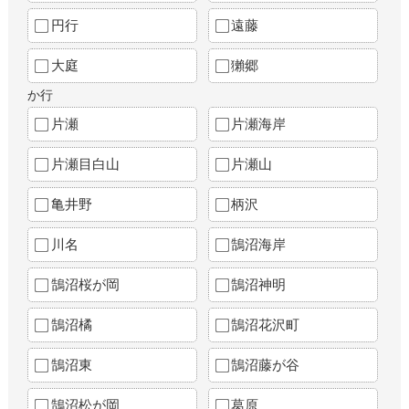
円行
遠藤
大庭
獺郷
か行
片瀬
片瀬海岸
片瀬目白山
片瀬山
亀井野
柄沢
川名
鵠沼海岸
鵠沼桜が岡
鵠沼神明
鵠沼橘
鵠沼花沢町
鵠沼東
鵠沼藤が谷
鵠沼松が岡
葛原