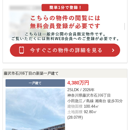
藤沢市石川6丁目の新築一戸建て
4,380万円
一戸建て
2SLDK / 2026年
神奈川県藤沢市石川6丁目
小田急江ノ島線 湘南台 徒歩31分
建物面積
100.44㎡
土地面積
92.80㎡
(28.07坪)