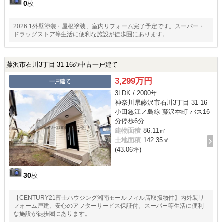
0
枚
2026.1外壁塗装・屋根塗装、室内リフォーム完了予定です。スーパー・
ドラッグストア等生活に便利な施設が徒歩圏にあります。
藤沢市石川3丁目 31-16の中古一戸建て
3,299万円
一戸建て
3LDK / 2000年
神奈川県藤沢市石川3丁目 31-16
小田急江ノ島線 藤沢本町 バス16
分停歩6分
建物面積
86.11㎡
土地面積
142.35㎡
(43.06坪)
30
枚
【CENTURY21富士ハウジング湘南モールフィル店取扱物件】内外装リ
フォーム戸建、安心のアフターサービス保証付。スーパー等生活に便利
な施設が徒歩圏にあります。