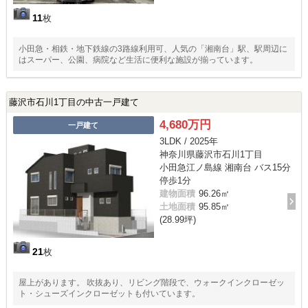
11
枚
小田急・相鉄・地下鉄線の3路線利用可、人気の「湘南台」駅、駅周辺に
はスーパー、公園、病院など生活に便利な施設が揃っています。
藤沢市石川1丁目の中古一戸建て
4,680万円
一戸建て
3LDK / 2025年
神奈川県藤沢市石川1丁目
小田急江ノ島線 湘南台 バス15分
停歩1分
建物面積
96.26㎡
土地面積
95.85㎡
(28.99坪)
21
枚
屋上があります。 吹抜あり、リビング階段で、ウォークインクローゼッ
ト・シューズインクローゼットも付いています。