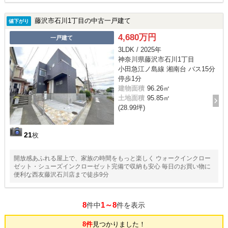
藤沢市石川1丁目の中古一戸建て
値下がり
4,680万円
一戸建て
3LDK / 2025年
神奈川県藤沢市石川1丁目
小田急江ノ島線 湘南台 バス15分
停歩1分
建物面積
96.26㎡
土地面積
95.85㎡
(28.99坪)
21
枚
開放感あふれる屋上で、家族の時間をもっと楽しく ウォークインクロー
ゼット・シューズインクローゼット完備で収納も安心 毎日のお買い物に
便利な西友藤沢石川店まで徒歩9分
8
1～8
件中
件を表示
8件
見つかりました！