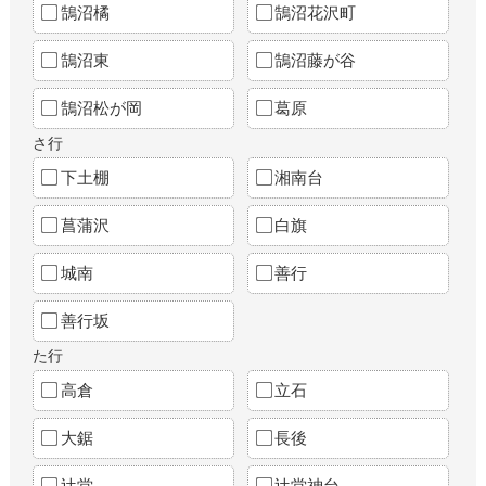
鵠沼橘
鵠沼花沢町
鵠沼東
鵠沼藤が谷
鵠沼松が岡
葛原
さ行
下土棚
湘南台
菖蒲沢
白旗
城南
善行
善行坂
た行
高倉
立石
大鋸
長後
辻堂
辻堂神台