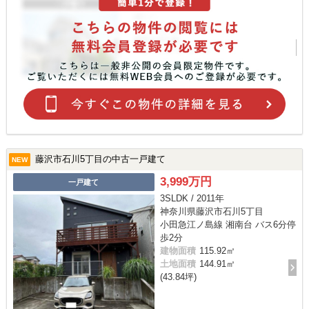
藤沢市石川5丁目の中古一戸建て
NEW
3,999万円
一戸建て
3SLDK / 2011年
神奈川県藤沢市石川5丁目
小田急江ノ島線 湘南台 バス6分停
歩2分
建物面積
115.92㎡
土地面積
144.91㎡
(43.84坪)