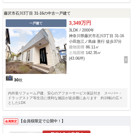
藤沢市石川3丁目 31-16の中古一戸建て
3,349万円
一戸建て
3LDK / 2000年
神奈川県藤沢市石川3丁目 31-16
小田急江ノ島線 善行 徒歩37分
建物面積
86.11㎡
土地面積
142.35㎡
(43.06坪)
30
枚
内外装リフォーム戸建、安心のアフターサービス保証付き スーパー・
ドラッグストア等生活に便利な施設が徒歩圏にあります 約18帖の広々
としたLDK
【会員様限定で公開中！】
会員限定