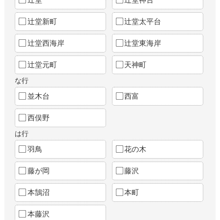
辻堂新町
辻堂太平台
辻堂西海岸
辻堂東海岸
辻堂元町
天神町
な行
並木台
西富
西俣野
は行
羽鳥
花の木
藤が岡
藤沢
本鵠沼
本町
本藤沢