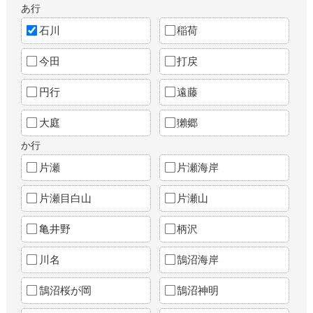
あ行
石川
稲荷
今田
打戻
円行
遠藤
大庭
獺郷
か行
片瀬
片瀬海岸
片瀬目白山
片瀬山
亀井野
柄沢
川名
鵠沼海岸
鵠沼桜が岡
鵠沼神明