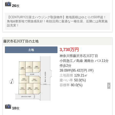
26
枚
【CENTURY21富士ハウジング取扱物件】敷地面積はゆとりの50坪超！
角地&整形地で開放感良好！有効活用に最適な一種住居、近隣には商業施
設充実！
藤沢市石川3丁目の土地
3,730万円
土地
神奈川県藤沢市石川3丁目
小田急江ノ島線 湘南台 バス11分
停歩2分
39.09坪(95.43万円 /坪)
土地面積
129.21㎡
建ぺい率
50.0(%)
容積率
80.0(%)
10
枚