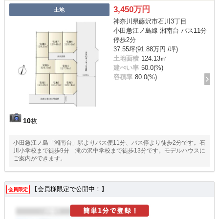
3,450万円
土地
神奈川県藤沢市石川3丁目
小田急江ノ島線 湘南台 バス11分
停歩2分
37.55坪(91.88万円 /坪)
土地面積
124.13㎡
建ぺい率
50.0(%)
容積率
80.0(%)
10
枚
小田急江ノ島「湘南台」駅よりバス便11分、バス停より徒歩2分です。石
川小学校まで徒歩9分 滝の沢中学校まで徒歩13分です。モデルハウスに
ご案内ができます。
【会員様限定で公開中！】
会員限定