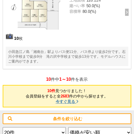
土地面積
120.11㎡
建ぺい率
50.0(%)
容積率
80.0(%)
10
枚
小田急江ノ島「湘南台」駅よりバス便11分、バス停より徒歩2分です。石
川小学校まで徒歩9分 滝の沢中学校まで徒歩13分です。モデルハウスに
ご案内ができます。
10
1～10
件中
件を表示
10件
見つかりました！
会員登録をすると全
2683
件の中から探せます。
今すぐ見る
条件を絞り込む