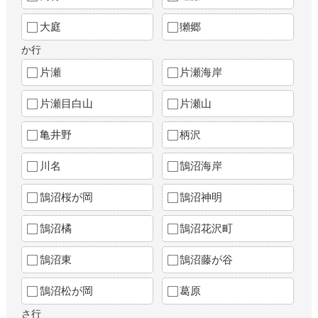
大庭
獺郷
か行
片瀬
片瀬海岸
片瀬目白山
片瀬山
亀井野
柄沢
川名
鵠沼海岸
鵠沼桜が岡
鵠沼神明
鵠沼橘
鵠沼花沢町
鵠沼東
鵠沼藤が谷
鵠沼松が岡
葛原
さ行