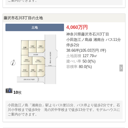
ご案内ができます。
藤沢市石川3丁目の土地
4,060万円
土地
神奈川県藤沢市石川3丁目
小田急江ノ島線 湘南台 バス11分
停歩2分
38.66坪(105.03万円 /坪)
土地面積
127.79㎡
建ぺい率
50.0(%)
容積率
80.0(%)
10
枚
小田急江ノ島「湘南台」駅よりバス便11分、バス停より徒歩2分です。石
川小学校まで徒歩9分 滝の沢中学校まで徒歩13分です。モデルハウスに
ご案内ができます。