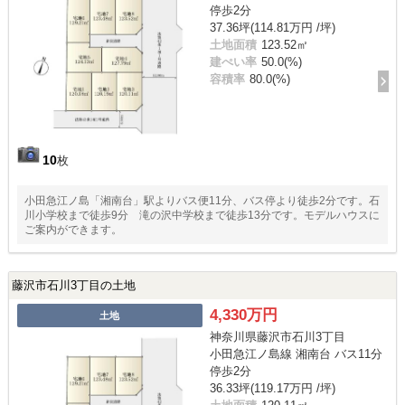
停歩2分
37.36坪(114.81万円 /坪)
土地面積
123.52㎡
建ぺい率
50.0(%)
容積率
80.0(%)
10
枚
小田急江ノ島「湘南台」駅よりバス便11分、バス停より徒歩2分です。石
川小学校まで徒歩9分 滝の沢中学校まで徒歩13分です。モデルハウスに
ご案内ができます。
藤沢市石川3丁目の土地
4,330万円
土地
神奈川県藤沢市石川3丁目
小田急江ノ島線 湘南台 バス11分
停歩2分
36.33坪(119.17万円 /坪)