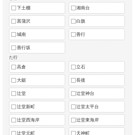
下土棚
湘南台
菖蒲沢
白旗
城南
善行
善行坂
た行
高倉
立石
大鋸
長後
辻堂
辻堂神台
辻堂新町
辻堂太平台
辻堂西海岸
辻堂東海岸
辻堂元町
天神町