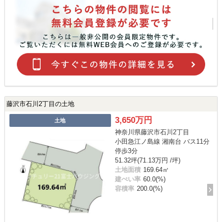
藤沢市石川2丁目の土地
3,650万円
土地
神奈川県藤沢市石川2丁目
小田急江ノ島線 湘南台 バス11分
停歩3分
51.32坪(71.13万円 /坪)
土地面積
169.64㎡
建ぺい率
60.0(%)
容積率
200.0(%)