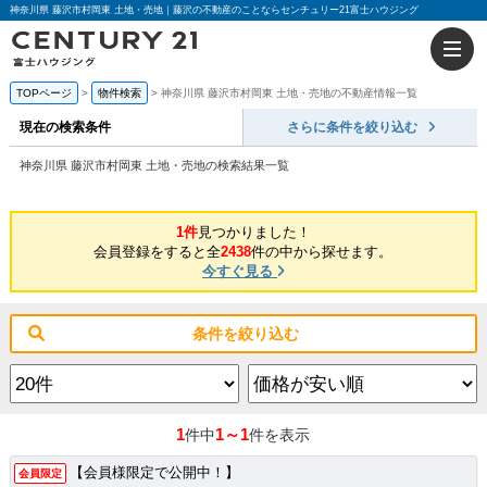
神奈川県 藤沢市村岡東 土地・売地｜藤沢の不動産のことならセンチュリー21富士ハウジング
TOPページ
物件検索
神奈川県 藤沢市村岡東 土地・売地の不動産情報一覧
現在の検索条件
さらに条件を絞り込む
神奈川県 藤沢市村岡東 土地・売地の検索結果一覧
1件
見つかりました！
会員登録をすると全
2438
件の中から探せます。
今すぐ見る
条件を絞り込む
1
1～1
件中
件を表示
【会員様限定で公開中！】
会員限定