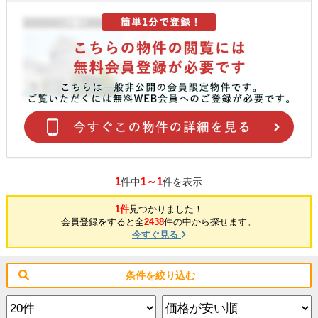
1
1～1
件中
件を表示
1件
見つかりました！
会員登録をすると全
2438
件の中から探せます。
今すぐ見る
条件を絞り込む