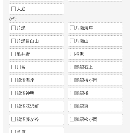
大庭
か行
片瀬
片瀬海岸
片瀬目白山
片瀬山
亀井野
柄沢
川名
鵠沼石上
鵠沼海岸
鵠沼桜が岡
鵠沼神明
鵠沼橘
鵠沼花沢町
鵠沼東
鵠沼藤が谷
鵠沼松が岡
葛原