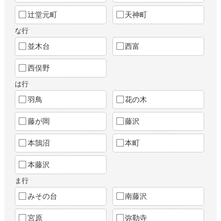
辻堂元町
天神町
な行
並木台
西富
西俣野
は行
羽鳥
花の木
藤が岡
藤沢
本鵠沼
本町
本藤沢
ま行
みその台
南藤沢
宮原
弥勒寺