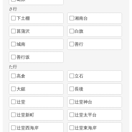
さ行
下土棚
湘南台
菖蒲沢
白旗
城南
善行
善行坂
た行
高倉
立石
大鋸
長後
辻堂
辻堂神台
辻堂新町
辻堂太平台
辻堂西海岸
辻堂東海岸