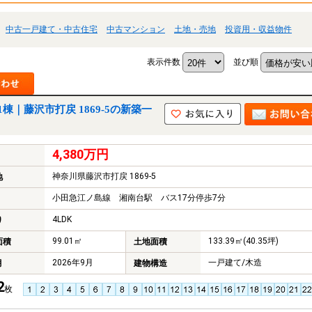
中古一戸建て・中古住宅
中古マンション
土地・売地
投資用・収益物件
表示件数
並び順
棟｜藤沢市打戻 1869-5の新築一
4,380万円
神奈川県藤沢市打戻 1869-5
地
小田急江ノ島線 湘南台駅 バス17分停歩7分
4LDK
り
99.01㎡
133.39㎡(40.35坪)
面積
土地面積
2026年9月
一戸建て/木造
月
建物構造
2
枚