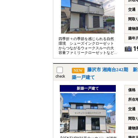
所在
交通
間取
建物
築年
四季折々の季節を感じられる自然
環境 シューズインクローゼット
1
からつながるウォークスルーの大
容量ファミリークローゼットなど
家事動線の良い間取りです
藤沢市 湘南台242期 
NEW
check
築一戸建て
新築一戸建て
価格
所在
交通
間取
建物
築年