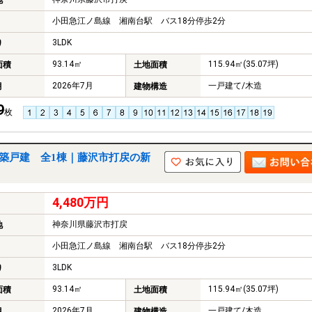
地
小田急江ノ島線 湘南台駅 バス18分停歩2分
3LDK
り
93.14㎡
115.94㎡(35.07坪)
面積
土地面積
2026年7月
一戸建て/木造
月
建物構造
9
枚
新築戸建 全1棟｜藤沢市打戻の新
4,480万円
神奈川県藤沢市打戻
地
小田急江ノ島線 湘南台駅 バス18分停歩2分
3LDK
り
93.14㎡
115.94㎡(35.07坪)
面積
土地面積
2026年7月
一戸建て/木造
月
建物構造