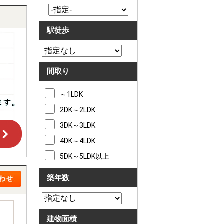
駅徒歩
間取り
～1LDK
2DK～2LDK
3DK～3LDK
4DK～4LDK
5DK～5LDK以上
築年数
建物面積