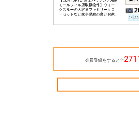
【CENTURY21富士ハウジング湘南
モールフィル店取扱物件】ウォー
2
クスルーの大容量ファミリークロ
ーゼットなど家事動線の良いお家
です。
271
会員登録をすると全