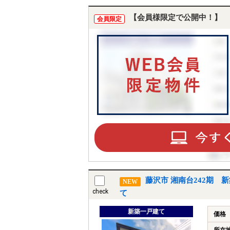
【会員様限定で公開中！】
会員限定
藤沢市 湘南台242期 
NEW
check
て
新築一戸建て
価格