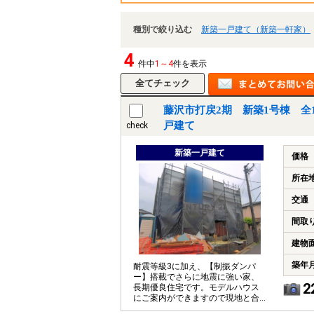
種別で絞り込む
新築一戸建て（新築一軒家）
4
件中
1～4
件を表示
藤沢市打戻2期 新築1号棟 全1
戸建て
check
新築一戸建て
価格
所在
交通
間取
建物
築年
耐震等級3に加え、【制振ダンパ
ー】搭載でさらに地震に強い家、
2
長期優良住宅です。モデルハウス
にご案内ができますので現地と合
わせて是非ご覧くださいませ。