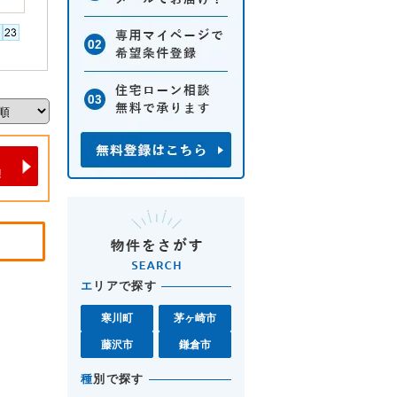
エ
リアで探す
寒川町
茅ヶ崎市
藤沢市
鎌倉市
種
別で探す