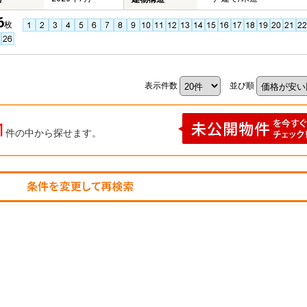
6
枚
表示件数
並び順
1
件の中から探せます。