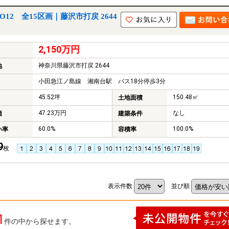
12 全15区画｜藤沢市打戻 2644
2,150万円
神奈川県藤沢市打戻 2644
地
小田急江ノ島線 湘南台駅 バス18分停歩3分
45.52坪
150.48㎡
土地面積
47.23万円
なし
価
建築条件
60.0%
100.0%
い率
容積率
9
枚
表示件数
並び順
1
件の中から探せます。