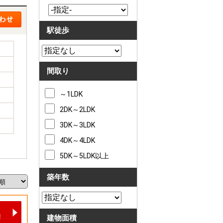
駅徒歩
間取り
～1LDK
2DK～2LDK
3DK～3LDK
4DK～4LDK
5DK～5LDK以上
築年数
建物面積