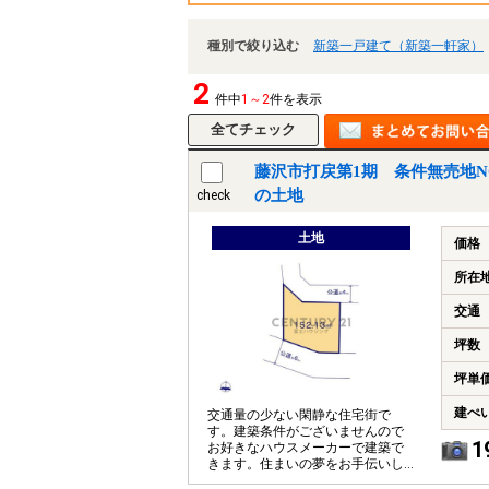
種別で絞り込む
新築一戸建て（新築一軒家）
2
件中
1～2
件を表示
藤沢市打戻第1期 条件無売地NO
の土地
check
土地
価格
所在
交通
坪数
坪単
建ぺ
交通量の少ない閑静な住宅街で
す。建築条件がございませんので
1
お好きなハウスメーカーで建築で
きます。住まいの夢をお手伝いし
ます。