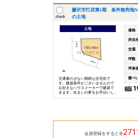
藤沢市打戻第1期 条件無売地NO
の土地
check
土地
価格
所在
交通
坪数
坪単
建ぺ
交通量の少ない閑静な住宅街で
す。建築条件がございませんので
1
お好きなハウスメーカーで建築で
きます。住まいの夢をお手伝いし
ます。
271
会員登録をすると全