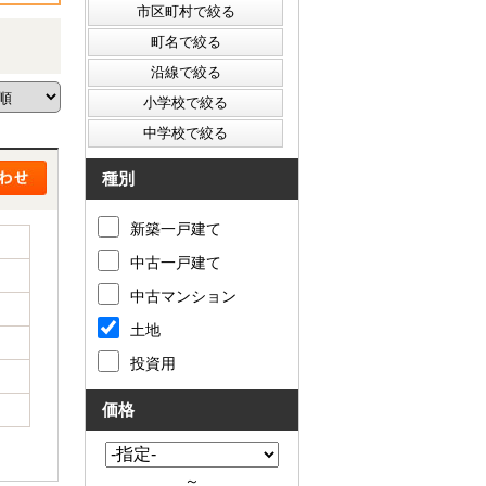
種別
新築一戸建て
中古一戸建て
中古マンション
土地
投資用
価格
～