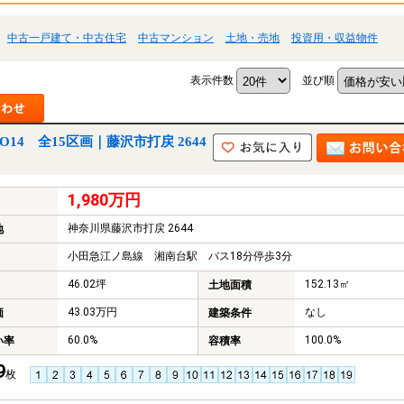
中古一戸建て・中古住宅
中古マンション
土地・売地
投資用・収益物件
表示件数
並び順
14 全15区画｜藤沢市打戻 2644
1,980万円
神奈川県藤沢市打戻 2644
地
小田急江ノ島線 湘南台駅 バス18分停歩3分
46.02坪
152.13㎡
土地面積
43.03万円
なし
価
建築条件
60.0%
100.0%
い率
容積率
9
枚