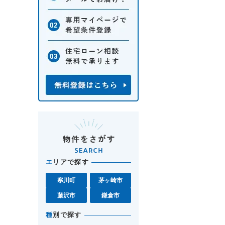
エ
リアで探す
寒川町
茅ヶ崎市
藤沢市
鎌倉市
種
別で探す