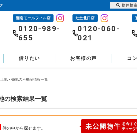
物件検
グ
湘南モールフィル店
辻堂北口店
-
0120-989-
0120-060-
655
021
借りたい
お客様の声
コ
 土地・売地の不動産情報一覧
売地の検索結果一覧
1
件の中から探せます。