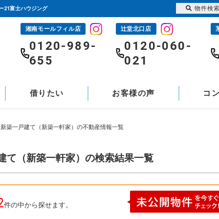
物件検
ー21富士ハウジング
湘南モールフィル店
辻堂北口店
-
0120-989-
0120-060-
655
021
借りたい
お客様の声
コ
行 新築一戸建て（新築一軒家）の不動産情報一覧
戸建て（新築一軒家）の検索結果一覧
2
件の中から探せます。