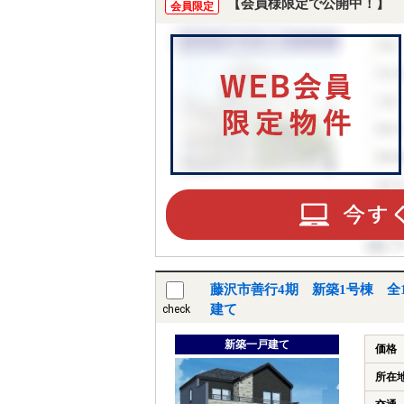
【会員様限定で公開中！】
会員限定
藤沢市善行4期 新築1号棟 全
建て
check
新築一戸建て
価格
所在