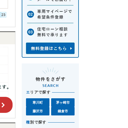
エ
リアで探す
寒川町
茅ヶ崎市
藤沢市
鎌倉市
種
別で探す