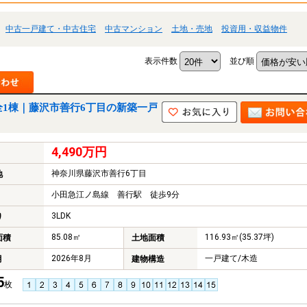
中古一戸建て・中古住宅
中古マンション
土地・売地
投資用・収益物件
表示件数
並び順
全1棟｜藤沢市善行6丁目の新築一戸
4,490万円
神奈川県藤沢市善行6丁目
地
小田急江ノ島線 善行駅 徒歩9分
3LDK
り
85.08㎡
116.93㎡(35.37坪)
面積
土地面積
2026年8月
一戸建て/木造
月
建物構造
5
枚