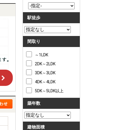
駅徒歩
間取り
～1LDK
2DK～2LDK
3DK～3LDK
4DK～4LDK
5DK～5LDK以上
築年数
建物面積