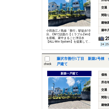
所在
交通
間取
建物
築年
小田急江ノ島線「善行」駅徒歩10
分、CMで話題の【ミラブルZero】
2
を搭載、家中まるごと浄活水
【ALL-Win System】を提案してい
るお家です。
藤沢市善行5丁目 新築2号棟 
戸建て
check
新築一戸建て
価格
所在
交通
間取
建物