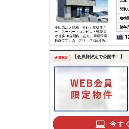
交通
間取
建物
築年
小田急江ノ島線「善行」駅徒歩7
分、スーパー・コンビニ・郵便局
1
が徒歩10分圏内にあり、周辺環境
良好です。カースペース2台分ある
ゆとりある敷地です。
【会員様限定で公開中！】
会員限定