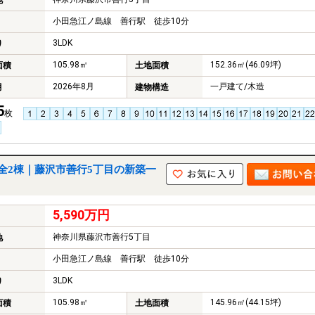
地
小田急江ノ島線 善行駅 徒歩10分
3LDK
り
105.98㎡
152.36㎡(46.09坪)
面積
土地面積
2026年8月
一戸建て/木造
月
建物構造
5
枚
全2棟｜藤沢市善行5丁目の新築一
5,590万円
神奈川県藤沢市善行5丁目
地
小田急江ノ島線 善行駅 徒歩10分
3LDK
り
105.98㎡
145.96㎡(44.15坪)
面積
土地面積