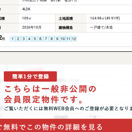
小田急江ノ島線 善行駅 徒歩7分
4LDK
り
109㎡
164.98㎡(49.91坪)
面積
土地面積
2026年10月
一戸建て/木造
月
建物構造
2
枚