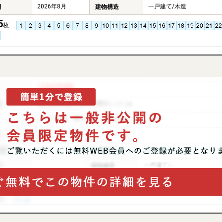
2026年8月
一戸建て/木造
月
建物構造
5
枚