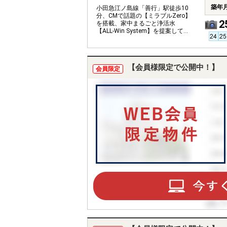
築年
小田急江ノ島線「善行」駅徒歩10
分、CMで話題の【ミラブルZero】
2
を搭載、家中まるごと浄活水
【ALL-Win System】を提案してい
るお家です。
【会員様限定で公開中！】
会員限定