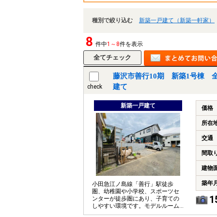
種別で絞り込む
新築一戸建て（新築一軒家）
8
件中
1～8
件を表示
藤沢市善行10期 新築1号棟 
建て
check
新築一戸建て
価格
所在
交通
間取
建物
築年
小田急江ノ島線「善行」駅徒歩
圏、幼稚園や小学校、スポーツセ
1
ンターが徒歩圏にあり、子育ての
しやすい環境です。モデルルーム
にご案内ができます。