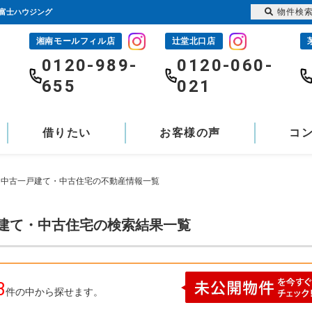
物件検
1富士ハウジング
湘南モールフィル店
辻堂北口店
-
0120-989-
0120-060-
655
021
借りたい
お客様の声
コ
行 中古一戸建て・中古住宅の不動産情報一覧
戸建て・中古住宅の検索結果一覧
3
件の中から探せます。