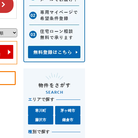
エ
リアで探す
寒川町
茅ヶ崎市
藤沢市
鎌倉市
種
別で探す