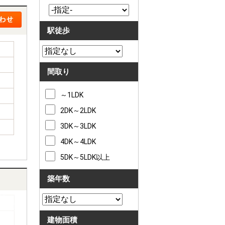
駅徒歩
間取り
～1LDK
2DK～2LDK
3DK～3LDK
4DK～4LDK
5DK～5LDK以上
築年数
建物面積