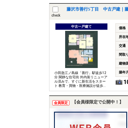
藤沢市善行5丁目 中古戸建｜
check
中古一戸建て
価格
所在
交通
間取
建物
築年
小田急江ノ島線「善行」駅徒歩12
分 閑静な住宅街 外内装リニューア
1
ル済みで、すぐに新生活をスター
ト 教育・買物・医療施設が徒歩圏
内の便利な住環境
【会員様限定で公開中！】
会員限定