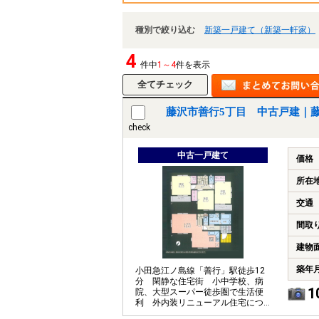
種別で絞り込む
新築一戸建て（新築一軒家）
4
件中
1～4
件を表示
藤沢市善行5丁目 中古戸建｜
check
中古一戸建て
価格
所在
交通
間取
建物
築年
小田急江ノ島線「善行」駅徒歩12
分 閑静な住宅街 小中学校、病
1
院、大型スーパー徒歩圏で生活便
利 外内装リニューアル住宅につ
き即入居可能です