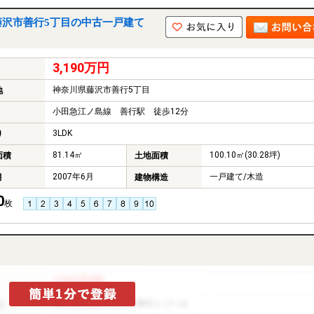
藤沢市善行5丁目の中古一戸建て
3,190万円
神奈川県藤沢市善行5丁目
地
小田急江ノ島線 善行駅 徒歩12分
3LDK
り
81.14㎡
100.10㎡(30.28坪)
面積
土地面積
2007年6月
一戸建て/木造
月
建物構造
0
枚