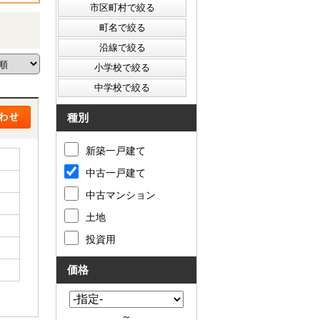
種別
新築一戸建て
中古一戸建て
中古マンション
土地
投資用
価格
～