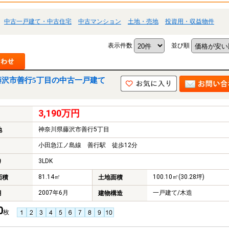
中古一戸建て・中古住宅
中古マンション
土地・売地
投資用・収益物件
表示件数
並び順
藤沢市善行5丁目の中古一戸建て
3,190万円
神奈川県藤沢市善行5丁目
地
小田急江ノ島線 善行駅 徒歩12分
3LDK
り
81.14㎡
100.10㎡(30.28坪)
面積
土地面積
2007年6月
一戸建て/木造
月
建物構造
0
枚