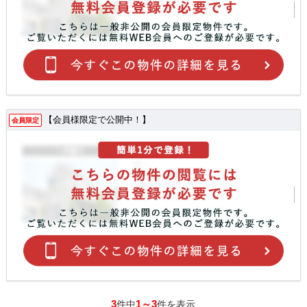
【会員様限定で公開中！】
会員限定
3
1～3
件中
件を表示