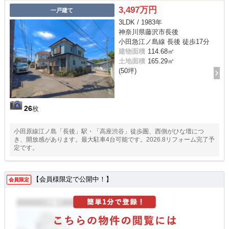
3,497万円
一戸建て
3LDK / 1983年
神奈川県藤沢市長後
小田急江ノ島線 長後 徒歩17分
建物面積
114.68㎡
土地面積
165.29㎡
(50坪)
26
枚
小田原線江ノ島「長後」駅・「高座渋谷」徒歩圏、西側がひな壇につ
き、開放感があります。最大駐車4台可能です。2026.8リフォーム完了予
定です。
【会員様限定で公開中！】
会員限定