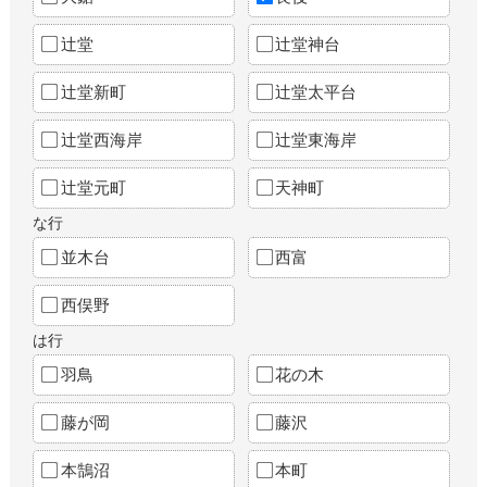
辻堂
辻堂神台
辻堂新町
辻堂太平台
辻堂西海岸
辻堂東海岸
辻堂元町
天神町
な行
並木台
西富
西俣野
は行
羽鳥
花の木
藤が岡
藤沢
本鵠沼
本町