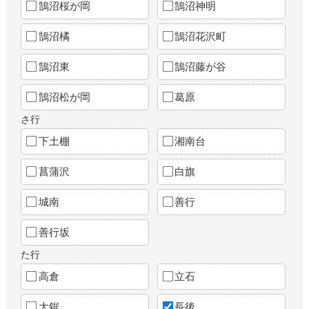
鵠沼桜が岡
鵠沼神明
鵠沼橘
鵠沼花沢町
鵠沼東
鵠沼藤が谷
鵠沼松が岡
葛原
さ行
下土棚
湘南台
菖蒲沢
白旗
城南
善行
善行坂
た行
高倉
立石
大鋸
長後