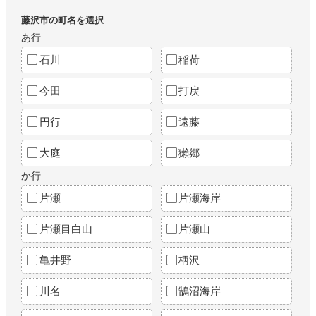
藤沢市の町名を選択
あ行
石川
稲荷
今田
打戻
円行
遠藤
大庭
獺郷
か行
片瀬
片瀬海岸
片瀬目白山
片瀬山
亀井野
柄沢
川名
鵠沼海岸