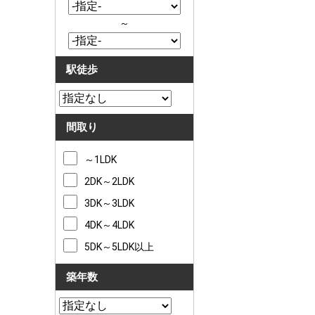
～
駅徒歩
間取り
～1LDK
2DK～2LDK
3DK～3LDK
4DK～4LDK
5DK～5LDK以上
築年数