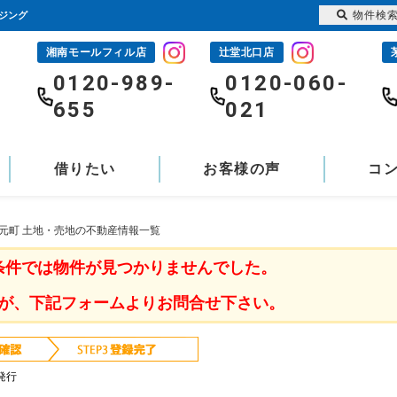
物件検
ジング
湘南モールフィル店
辻堂北口店
-
0120-989-
0120-060-
655
021
借りたい
お客様の声
コ
堂元町 土地・売地の不動産情報一覧
条件では物件が見つかりませんでした。
が、下記フォームよりお問合せ下さい。
発行