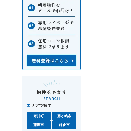
エ
リアで探す
寒川町
茅ヶ崎市
藤沢市
鎌倉市