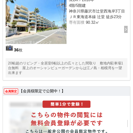
4階/5階建
神奈川県藤沢市辻堂西海岸3丁目
ＪＲ東海道本線 辻堂 徒歩23分
専有面積
90.32㎡
36
枚
20帖超のリビング・全居室6帖以上の広々とした間取り 敷地内駐車場1
台無料 屋上のオーシャンビューガーデンからは江ノ島・相模湾を一望
出来ます
【会員様限定で公開中！】
会員限定