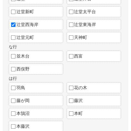
辻堂新町
辻堂太平台
辻堂西海岸
辻堂東海岸
辻堂元町
天神町
な行
並木台
西富
西俣野
は行
羽鳥
花の木
藤が岡
藤沢
本鵠沼
本町
本藤沢