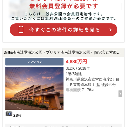
Brillia湘南辻堂海浜公園（ブリリア湘南辻堂海浜公園）|藤沢市辻堂西海岸2丁目の中古マンション
4,880万円
マンション
3LDK / 2019年
1階/5階建
神奈川県藤沢市辻堂西海岸2丁目
ＪＲ東海道本線 辻堂 徒歩20分
専有面積
71.78㎡
28
枚