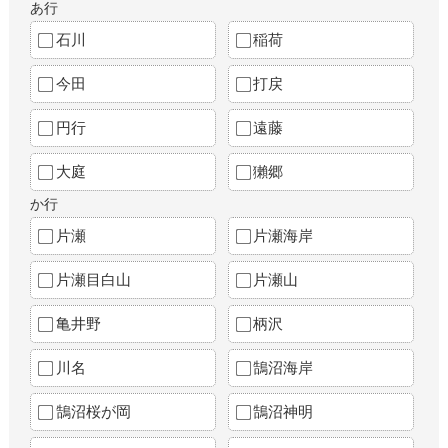
あ行
石川
稲荷
今田
打戻
円行
遠藤
大庭
獺郷
か行
片瀬
片瀬海岸
片瀬目白山
片瀬山
亀井野
柄沢
川名
鵠沼海岸
鵠沼桜が岡
鵠沼神明