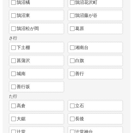
鵠沼橘
鵠沼花沢町
鵠沼東
鵠沼藤が谷
鵠沼松が岡
葛原
さ行
下土棚
湘南台
菖蒲沢
白旗
城南
善行
善行坂
た行
高倉
立石
大鋸
長後
辻堂
辻堂神台