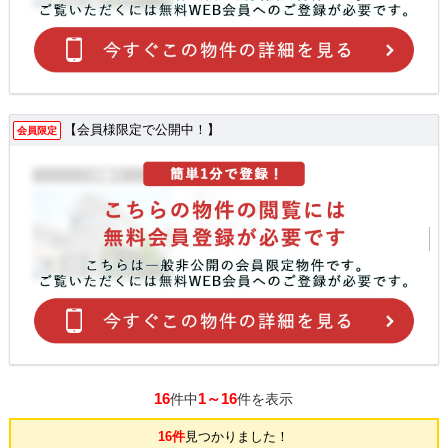
【会員様限定で公開中！】
会員限定
16
1～16
件中
件を表示
16件
見つかりました！