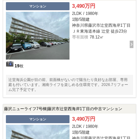
3,490万円
マンション
2LDK / 1980年
1階/5階建
神奈川県藤沢市辻堂西海岸1丁目
ＪＲ東海道本線 辻堂 徒歩23分
専有面積
78.12㎡
19
枚
辻堂海浜公園が目の前、前面棟がないので陽当たり良好なお部屋、専用
庭も付いています。湘南ライフを楽しめる住環境です。2026.7リフォー
ム完了予定です。
藤沢ニューライフ7号棟|藤沢市辻堂西海岸1丁目の中古マンション
3,490万円
マンション
2LDK / 1980年
1階/5階建
神奈川県藤沢市辻堂西海岸1丁目