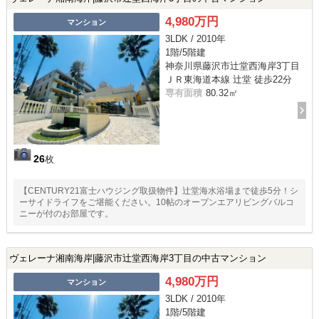
4,980万円
マンション
3LDK / 2010年
1階/5階建
神奈川県藤沢市辻堂西海岸3丁目
ＪＲ東海道本線 辻堂 徒歩22分
専有面積
80.32㎡
26
枚
【CENTURY21富士ハウジング取扱物件】辻堂海水浴場まで徒歩5分！シ
ーサイドライフをご堪能ください。10帖のオープンエアリビングバルコ
ニーが付のお部屋です。
ヴェレーナ湘南海岸|藤沢市辻堂西海岸3丁目の中古マンション
4,980万円
マンション
3LDK / 2010年
1階/5階建