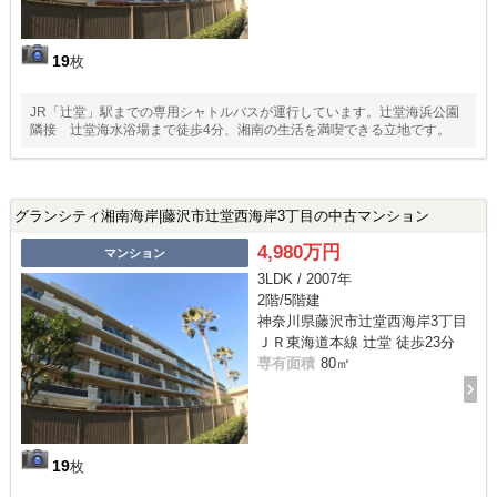
19
枚
JR「辻堂」駅までの専用シャトルバスが運行しています。辻堂海浜公園
隣接 辻堂海水浴場まで徒歩4分、湘南の生活を満喫できる立地です。
グランシティ湘南海岸|藤沢市辻堂西海岸3丁目の中古マンション
4,980万円
マンション
3LDK / 2007年
2階/5階建
神奈川県藤沢市辻堂西海岸3丁目
ＪＲ東海道本線 辻堂 徒歩23分
専有面積
80㎡
19
枚