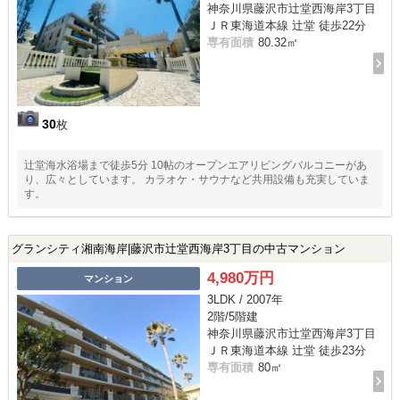
神奈川県藤沢市辻堂西海岸3丁目
ＪＲ東海道本線 辻堂 徒歩22分
専有面積
80.32㎡
30
枚
辻堂海水浴場まで徒歩5分 10帖のオープンエアリビングバルコニーがあ
り、広々としています。 カラオケ・サウナなど共用設備も充実していま
す。
グランシティ湘南海岸|藤沢市辻堂西海岸3丁目の中古マンション
4,980万円
マンション
3LDK / 2007年
2階/5階建
神奈川県藤沢市辻堂西海岸3丁目
ＪＲ東海道本線 辻堂 徒歩23分
専有面積
80㎡