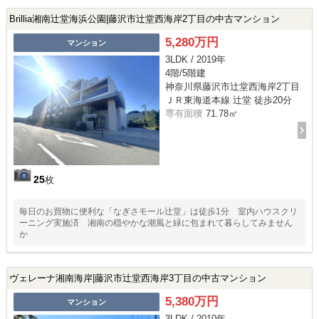
Brillia湘南辻堂海浜公園|藤沢市辻堂西海岸2丁目の中古マンション
5,280万円
マンション
3LDK / 2019年
4階/5階建
神奈川県藤沢市辻堂西海岸2丁目
ＪＲ東海道本線 辻堂 徒歩20分
専有面積
71.78㎡
25
枚
毎日のお買物に便利な「なぎさモール辻堂」は徒歩1分 室内ハウスクリ
ーニング実施済 湘南の穏やかな潮風と緑に包まれて暮らしてみません
か
ヴェレーナ湘南海岸|藤沢市辻堂西海岸3丁目の中古マンション
5,380万円
マンション
3LDK / 2010年