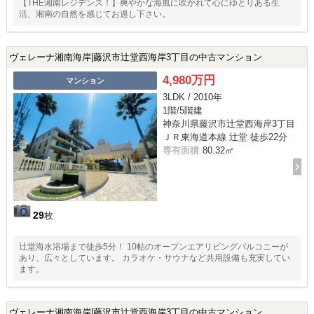
【THE湘南レジデンス！】爽やかな海風に吹かれて心にゆとりある生
活、湘南の自然を感じてお過し下さい。
ヴェレーナ湘南海岸|藤沢市辻堂西海岸3丁目の中古マンション
4,980万円
マンション
3LDK / 2010年
1階/5階建
神奈川県藤沢市辻堂西海岸3丁目
ＪＲ東海道本線 辻堂 徒歩22分
専有面積
80.32㎡
29
枚
辻堂海水浴場まで徒歩5分！ 10帖のオープンエアリビングバルコニーが
あり、広々としています。 カラオケ・サウナなど共用設備も充実してい
ます。
ヴェレーナ湘南海岸|藤沢市辻堂西海岸3丁目の中古マンション