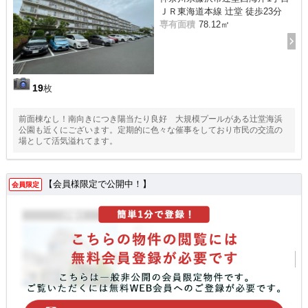
ＪＲ東海道本線 辻堂 徒歩23分
専有面積
78.12㎡
19
枚
前面棟なし！南向きにつき陽当たり良好 大規模プールがある辻堂海浜
公園も近くにございます。定期的に色々な催事をしており市民の交流の
場として活気溢れてます。
【会員様限定で公開中！】
会員限定