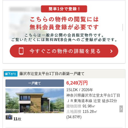
藤沢市辻堂太平台1丁目の新築一戸建て
値下がり
6,249万円
一戸建て
1SLDK / 2026年
神奈川県藤沢市辻堂太平台1丁目
ＪＲ東海道本線 辻堂 徒歩22分
建物面積
91.98㎡
土地面積
115.28㎡
(34.87坪)
11
枚