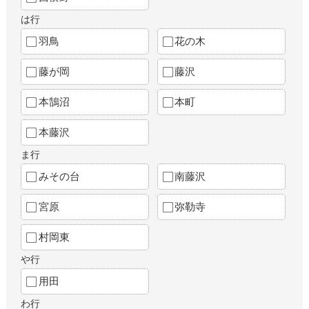
は行
羽鳥
花の木
藤が岡
藤沢
本鵠沼
本町
本藤沢
ま行
みその台
南藤沢
宮原
弥勒寺
村岡東
や行
用田
わ行