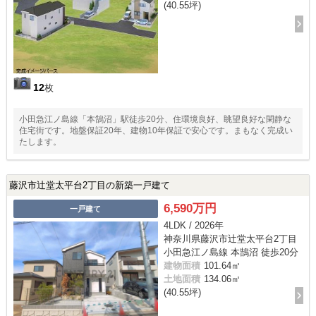
(40.55坪)
12
枚
小田急江ノ島線「本鵠沼」駅徒歩20分、住環境良好、眺望良好な閑静な
住宅街です。地盤保証20年、建物10年保証で安心です。まもなく完成い
たします。
藤沢市辻堂太平台2丁目の新築一戸建て
6,590万円
一戸建て
4LDK / 2026年
神奈川県藤沢市辻堂太平台2丁目
小田急江ノ島線 本鵠沼 徒歩20分
建物面積
101.64㎡
土地面積
134.06㎡
(40.55坪)