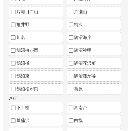
片瀬目白山
片瀬山
亀井野
柄沢
川名
鵠沼海岸
鵠沼桜が岡
鵠沼神明
鵠沼橘
鵠沼花沢町
鵠沼東
鵠沼藤が谷
鵠沼松が岡
葛原
さ行
下土棚
湘南台
菖蒲沢
白旗