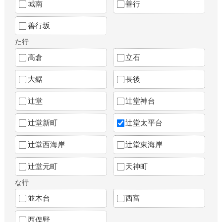
城南
善行
善行坂
た行
高倉
立石
大鋸
長後
辻堂
辻堂神台
辻堂新町
辻堂太平台
辻堂西海岸
辻堂東海岸
辻堂元町
天神町
な行
並木台
西富
西俣野