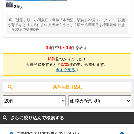
25
枚
JR「辻堂」駅・小田急江ノ島線「本鵠沼」駅徒歩22分 ハイグレード設備
が彩るゆとりある住まい 足元からやさしく暖める床暖房を標準装備 辻堂
小学校まで徒歩6分
18
1～18
件中
件を表示
18件
見つかりました！
会員登録をすると全
2725
件の中から探せます。
今すぐ見る
条件を絞り込む
さらに絞り込んで検索する
ご希望のエリアを選んでください