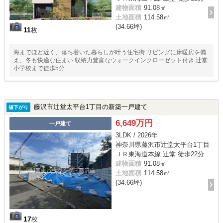
建物面積
91.08㎡
土地面積
114.58㎡
(34.66坪)
11
枚
海までほど近く、落ち着いた暮らしが叶う住宅街 リビングに床暖房を備
え、冬も快適な住まい 収納力豊富なウォークインクローゼット付き 辻堂
小学校まで徒歩5分
藤沢市辻堂太平台1丁目の新築一戸建て
値下がり
6,649万円
一戸建て
3LDK / 2026年
神奈川県藤沢市辻堂太平台1丁目
ＪＲ東海道本線 辻堂 徒歩22分
建物面積
91.08㎡
土地面積
114.58㎡
(34.66坪)
17
枚