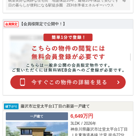
眺望良好な閑静な住宅街 地盤保証20年、建物10年保証で安心です 毎
日の暮らしが便利になる駅徒歩圏 ZEH水準省エネルギーハウス
【会員様限定で公開中！】
会員限定
藤沢市辻堂太平台1丁目の新築一戸建て
値下がり
6,649万円
一戸建て
3LDK / 2026年
神奈川県藤沢市辻堂太平台1丁目
ＪＲ東海道本線 辻堂 徒歩22分