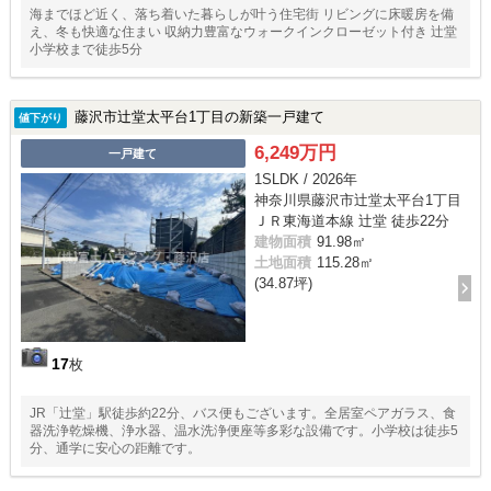
海までほど近く、落ち着いた暮らしが叶う住宅街 リビングに床暖房を備
え、冬も快適な住まい 収納力豊富なウォークインクローゼット付き 辻堂
小学校まで徒歩5分
藤沢市辻堂太平台1丁目の新築一戸建て
値下がり
6,249万円
一戸建て
1SLDK / 2026年
神奈川県藤沢市辻堂太平台1丁目
ＪＲ東海道本線 辻堂 徒歩22分
建物面積
91.98㎡
土地面積
115.28㎡
(34.87坪)
17
枚
JR「辻堂」駅徒歩約22分、バス便もございます。全居室ペアガラス、食
器洗浄乾燥機、浄水器、温水洗浄便座等多彩な設備です。小学校は徒歩5
分、通学に安心の距離です。