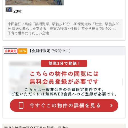
23
枚
小田急江ノ島線「鵠沼海岸」駅徒歩19分 JR東海道線「辻堂」駅徒歩20
分 快適な暮らしを支える、充実の設備・仕様 辻堂小学校まで約400ｍ、
子育て世帯にうれしい立地
【会員様限定で公開中！】
会員限定
NEW