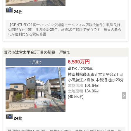
24
枚
【CENTURY21富士ハウジング湘南モールフィル店取扱物件】眺望良好
な閑静な住宅街 地盤保証20年、建物10年保証で安心です 毎日の暮ら
しが便利になる駅徒歩圏
藤沢市辻堂太平台2丁目の新築一戸建て
6,590万円
一戸建て
4LDK / 2026年
神奈川県藤沢市辻堂太平台2丁目
小田急江ノ島線 本鵠沼 徒歩20分
建物面積
101.64㎡
土地面積
134.06㎡
(40.55坪)
24
枚