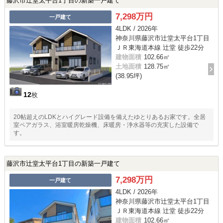
藤沢市辻堂太平台1丁目の新築一戸建て
7,298万円
一戸建て
4LDK / 2026年
神奈川県藤沢市辻堂太平台1丁目
ＪＲ東海道本線 辻堂 徒歩22分
建物面積
102.66㎡
土地面積
128.75㎡
(38.95坪)
12
枚
20帖超えのLDKとハイグレード設備を備えたゆとりあるお家です。全居
室ペアガラス、浴室暖房乾燥機、床暖房・浄水器等の充実した設備で
す。
藤沢市辻堂太平台1丁目の新築一戸建て
7,298万円
一戸建て
4LDK / 2026年
神奈川県藤沢市辻堂太平台1丁目
ＪＲ東海道本線 辻堂 徒歩22分
建物面積
102.66㎡