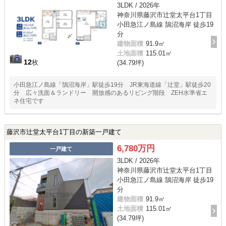
3LDK / 2026年
神奈川県藤沢市辻堂太平台1丁目
小田急江ノ島線 鵠沼海岸 徒歩19
分
建物面積
91.9㎡
土地面積
115.01㎡
12
枚
(34.79坪)
小田急江ノ島線「鵠沼海岸」駅徒歩19分 JR東海道線「辻堂」駅徒歩20
分 広々洗面＆ランドリー 開放感のあるリビング階段 ZEH水準省エ
ネ住宅です
藤沢市辻堂太平台1丁目の新築一戸建て
6,780万円
一戸建て
3LDK / 2026年
神奈川県藤沢市辻堂太平台1丁目
小田急江ノ島線 鵠沼海岸 徒歩19
分
建物面積
91.9㎡
土地面積
115.01㎡
(34.79坪)