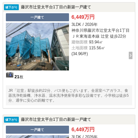
藤沢市辻堂太平台1丁目の新築一戸建て
値下がり
6,449万円
一戸建て
3LDK / 2026年
神奈川県藤沢市辻堂太平台1丁目
ＪＲ東海道本線 辻堂 徒歩22分
建物面積
93.94㎡
土地面積
115.56㎡
(34.96坪)
21
枚
JR「辻堂」駅徒歩約22分、バス便もございます。全居室ペアガラス、食
器洗浄乾燥機、浄水器、温水洗浄便座等多彩な設備です。小学校は徒歩5
分、通学に安心の距離です。
藤沢市辻堂太平台1丁目の新築一戸建て
値下がり
6,449万円
一戸建て
3LDK / 2026年