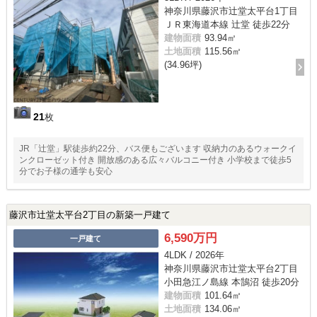
神奈川県藤沢市辻堂太平台1丁目
ＪＲ東海道本線 辻堂 徒歩22分
建物面積
93.94㎡
土地面積
115.56㎡
(34.96坪)
21
枚
JR「辻堂」駅徒歩約22分、バス便もございます 収納力のあるウォークイ
ンクローゼット付き 開放感のある広々バルコニー付き 小学校まで徒歩5
分でお子様の通学も安心
藤沢市辻堂太平台2丁目の新築一戸建て
6,590万円
一戸建て
4LDK / 2026年
神奈川県藤沢市辻堂太平台2丁目
小田急江ノ島線 本鵠沼 徒歩20分
建物面積
101.64㎡
土地面積
134.06㎡