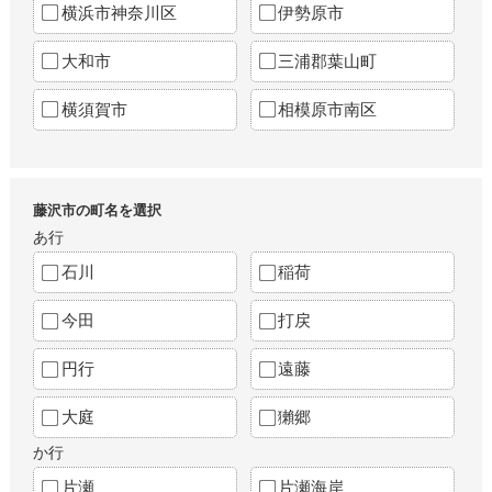
横浜市神奈川区
伊勢原市
大和市
三浦郡葉山町
横須賀市
相模原市南区
藤沢市の町名を選択
あ行
石川
稲荷
今田
打戻
円行
遠藤
大庭
獺郷
か行
片瀬
片瀬海岸