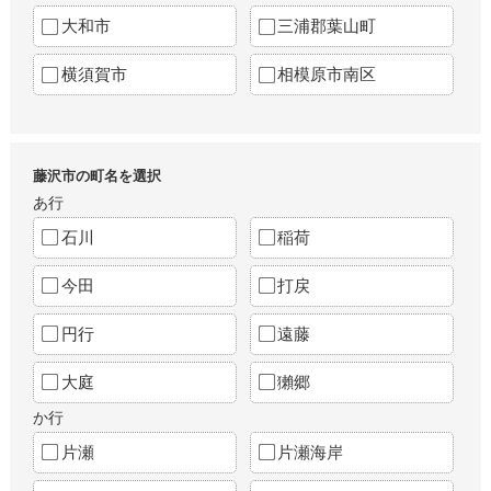
大和市
三浦郡葉山町
横須賀市
相模原市南区
藤沢市の町名を選択
あ行
石川
稲荷
今田
打戻
円行
遠藤
大庭
獺郷
か行
片瀬
片瀬海岸