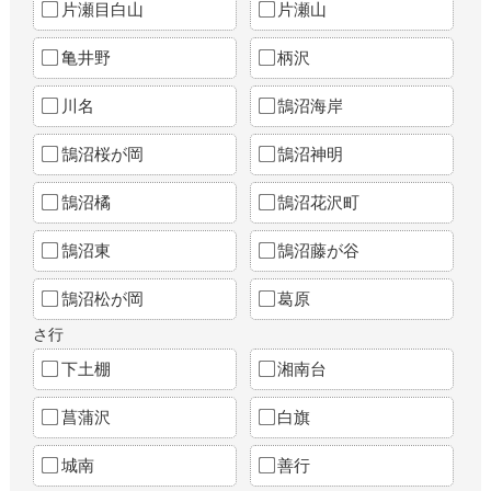
片瀬目白山
片瀬山
亀井野
柄沢
川名
鵠沼海岸
鵠沼桜が岡
鵠沼神明
鵠沼橘
鵠沼花沢町
鵠沼東
鵠沼藤が谷
鵠沼松が岡
葛原
さ行
下土棚
湘南台
菖蒲沢
白旗
城南
善行