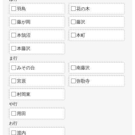
羽鳥
花の木
藤が岡
藤沢
本鵠沼
本町
本藤沢
ま行
みその台
南藤沢
宮原
弥勒寺
村岡東
や行
用田
わ行
渡内