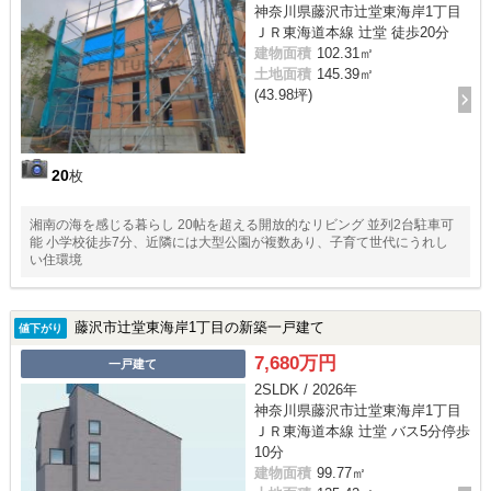
神奈川県藤沢市辻堂東海岸1丁目
ＪＲ東海道本線 辻堂 徒歩20分
建物面積
102.31㎡
土地面積
145.39㎡
(43.98坪)
20
枚
湘南の海を感じる暮らし 20帖を超える開放的なリビング 並列2台駐車可
能 小学校徒歩7分、近隣には大型公園が複数あり、子育て世代にうれし
い住環境
藤沢市辻堂東海岸1丁目の新築一戸建て
値下がり
7,680万円
一戸建て
2SLDK / 2026年
神奈川県藤沢市辻堂東海岸1丁目
ＪＲ東海道本線 辻堂 バス5分停歩
10分
建物面積
99.77㎡