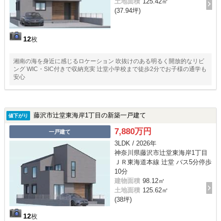
土地面積
125.42㎡
(37.94坪)
12
枚
湘南の海を身近に感じるロケーション 吹抜けのある明るく開放的なリビ
ング WIC・SIC付きで収納充実 辻堂小学校まで徒歩2分でお子様の通学も
安心
藤沢市辻堂東海岸1丁目の新築一戸建て
値下がり
7,880万円
一戸建て
3LDK / 2026年
神奈川県藤沢市辻堂東海岸1丁目
ＪＲ東海道本線 辻堂 バス5分停歩
10分
建物面積
98.12㎡
土地面積
125.62㎡
(38坪)
12
枚