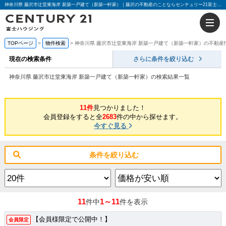
神奈川県 藤沢市辻堂東海岸 新築一戸建て（新築一軒家）｜藤沢の不動産のことならセンチュリー21富士ハウジング
TOPページ
物件検索
神奈川県 藤沢市辻堂東海岸 新築一戸建て（新築一軒家）の不動産
現在の検索条件
さらに条件を絞り込む
神奈川県 藤沢市辻堂東海岸 新築一戸建て（新築一軒家）の検索結果一覧
11件
見つかりました！
会員登録をすると全
2683
件の中から探せます。
今すぐ見る
条件を絞り込む
11
1～11
件中
件を表示
【会員様限定で公開中！】
会員限定