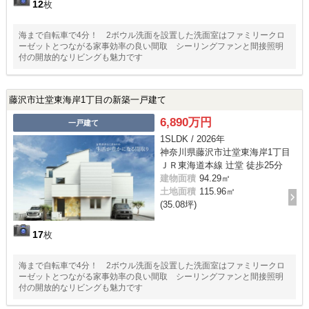
12
枚
海まで自転車で4分！ 2ボウル洗面を設置した洗面室はファミリークロ
ーゼットとつながる家事効率の良い間取 シーリングファンと間接照明
付の開放的なリビングも魅力です
藤沢市辻堂東海岸1丁目の新築一戸建て
6,890万円
一戸建て
1SLDK / 2026年
神奈川県藤沢市辻堂東海岸1丁目
ＪＲ東海道本線 辻堂 徒歩25分
建物面積
94.29㎡
土地面積
115.96㎡
(35.08坪)
17
枚
海まで自転車で4分！ 2ボウル洗面を設置した洗面室はファミリークロ
ーゼットとつながる家事効率の良い間取 シーリングファンと間接照明
付の開放的なリビングも魅力です