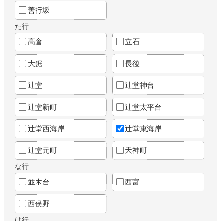
善行坂
た行
高倉
立石
大鋸
長後
辻堂
辻堂神台
辻堂新町
辻堂太平台
辻堂西海岸
辻堂東海岸
辻堂元町
天神町
な行
並木台
西富
西俣野
は行