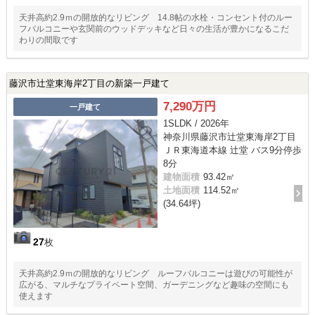
天井高約2.9ｍの開放的なリビング 14.8帖の水栓・コンセント付のルー
フバルコニーや玄関前のウッドデッキなど日々の生活が豊かになるこだ
わりの間取です
藤沢市辻堂東海岸2丁目の新築一戸建て
7,290万円
一戸建て
1SLDK / 2026年
神奈川県藤沢市辻堂東海岸2丁目
ＪＲ東海道本線 辻堂 バス9分停歩
8分
建物面積
93.42㎡
土地面積
114.52㎡
(34.64坪)
27
枚
天井高約2.9ｍの開放的なリビング ルーフバルコニーは遊びの可能性が
広がる、マルチなプライベート空間、ガーデニングなど趣味の空間にも
使えます