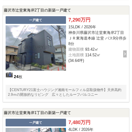
藤沢市辻堂東海岸2丁目の新築一戸建て
7,290万円
一戸建て
1SLDK / 2026年
神奈川県藤沢市辻堂東海岸2丁目
ＪＲ東海道本線 辻堂 バス9分停歩
8分
建物面積
93.42㎡
土地面積
114.52㎡
(34.64坪)
24
枚
【CENTURY21富士ハウジング湘南モールフィル店取扱物件】天井高約
2.9ｍの開放的なリビング 広々としたルーフバルコニー
藤沢市辻堂東海岸1丁目の新築一戸建て
7,480万円
一戸建て
4LDK / 2026年