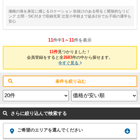
湘南の海を身近に感じるロケーション 吹抜けのある明るく開放的なリビ
ング 土間・SIC付きで収納充実 辻堂小学校まで徒歩2分でお子様の通学も
安心
11
1～11
件中
件を表示
11件
見つかりました！
会員登録をすると全
2683
件の中から探せます。
今すぐ見る
条件を絞り込む
さらに絞り込んで検索する
ご希望のエリアを選んでください