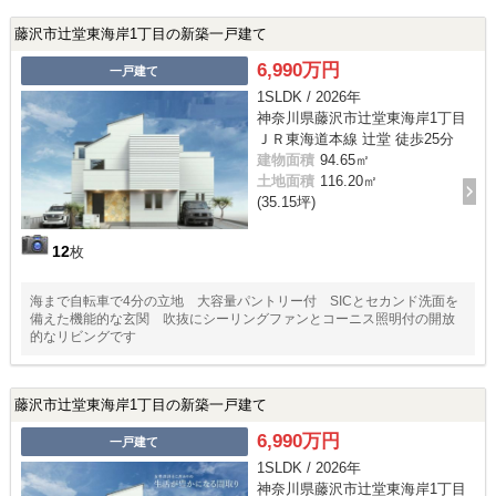
藤沢市辻堂東海岸1丁目の新築一戸建て
6,990万円
一戸建て
1SLDK / 2026年
神奈川県藤沢市辻堂東海岸1丁目
ＪＲ東海道本線 辻堂 徒歩25分
建物面積
94.65㎡
土地面積
116.20㎡
(35.15坪)
12
枚
海まで自転車で4分の立地 大容量パントリー付 SICとセカンド洗面を
備えた機能的な玄関 吹抜にシーリングファンとコーニス照明付の開放
的なリビングです
藤沢市辻堂東海岸1丁目の新築一戸建て
6,990万円
一戸建て
1SLDK / 2026年
神奈川県藤沢市辻堂東海岸1丁目