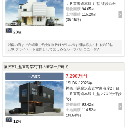
ＪＲ東海道本線 辻堂 徒歩25分
建物面積
94.65㎡
土地面積
116.20㎡
(35.15坪)
23
枚
湘南の海まで自転車で約4分 吹抜けが生み出す開放感あふれる約19帖
LDK プライベート空間として楽しめるルーフバルコニー付き
藤沢市辻堂東海岸2丁目の新築一戸建て
7,290万円
一戸建て
1SLDK / 2026年
神奈川県藤沢市辻堂東海岸2丁目
ＪＲ東海道本線 辻堂 バス9分停歩
8分
建物面積
93.42㎡
土地面積
114.52㎡
(34.64坪)
12
枚