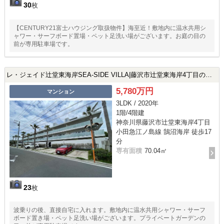
30
枚
【CENTURY21富士ハウジング取扱物件】海至近！敷地内に温水共用シ
ャワー・サーフボード置場・ペット足洗い場がございます。お庭の目の
前が専用駐車場です。
レ・ジェイド辻堂東海岸SEA-SIDE VILLA|藤沢市辻堂東海岸4丁目の中古マンション
5,780万円
マンション
3LDK / 2020年
1階/4階建
神奈川県藤沢市辻堂東海岸4丁目
小田急江ノ島線 鵠沼海岸 徒歩17
分
専有面積
70.04㎡
23
枚
波乗りの後、直接自宅に入れます。敷地内に温水共用シャワー・サーフ
ボード置き場・ペット足洗い場がございます。プライベートガーデンの