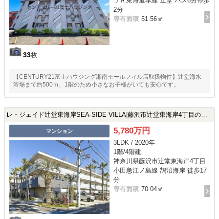
ＪＲ東海道本線 辻堂 バス6分停歩
2分
専有面積
51.56㎡
33
枚
【CENTURY21富士ハウジング湘南モールフィル店取扱物件】辻堂海水
浴場まで約500ｍ、1階のため小さなお子様がいても安心です。
レ・ジェイド辻堂東海岸SEA-SIDE VILLA|藤沢市辻堂東海岸4丁目の中古マンション
5,780万円
マンション
3LDK / 2020年
1階/4階建
神奈川県藤沢市辻堂東海岸4丁目
小田急江ノ島線 鵠沼海岸 徒歩17
分
専有面積
70.04㎡