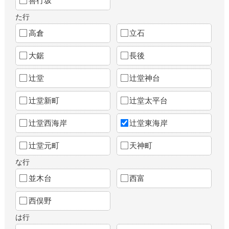
善行坂
た行
高倉
立石
大鋸
長後
辻堂
辻堂神台
辻堂新町
辻堂太平台
辻堂西海岸
辻堂東海岸
辻堂元町
天神町
な行
並木台
西富
西俣野
は行