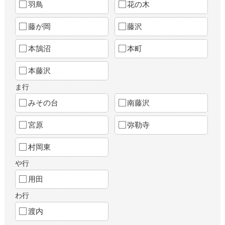
羽鳥
花の木
藤が岡
藤沢
本鵠沼
本町
本藤沢
ま行
みその台
南藤沢
宮原
弥勒寺
村岡東
や行
用田
わ行
渡内