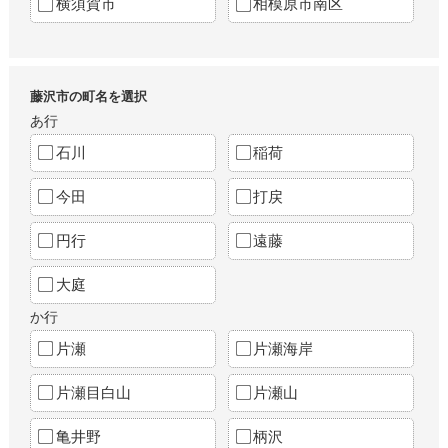
横須賀市
相模原市南区
藤沢市の町名を選択
あ行
石川
稲荷
今田
打戻
円行
遠藤
大庭
か行
片瀬
片瀬海岸
片瀬目白山
片瀬山
亀井野
柄沢