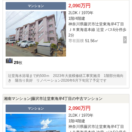
2,090万円
マンション
2LDK / 1970年
1階/4階建
神奈川県藤沢市辻堂東海岸4丁目
ＪＲ東海道本線 辻堂 バス6分停歩
2分
専有面積
51.56㎡
29
枚
辻堂海水浴場まで約500ｍ 2023年大規模修繕工事実施済 1階部分南向
き 陽当り良好 リノベーション2026年6月下旬完了予定です
湘南マンション|藤沢市辻堂東海岸4丁目の中古マンション
2,090万円
マンション
2LDK / 1970年
1階/4階建
神奈川県藤沢市辻堂東海岸4丁目