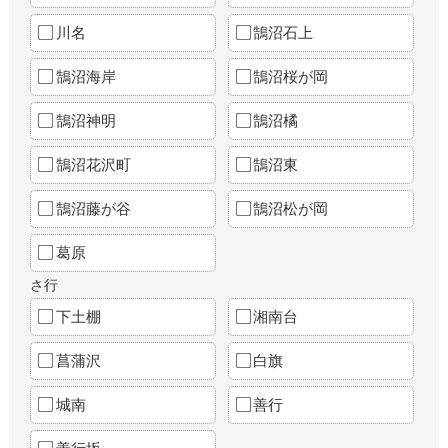
川名
鵠沼石上
鵠沼海岸
鵠沼桜が岡
鵠沼神明
鵠沼橘
鵠沼花沢町
鵠沼東
鵠沼藤が谷
鵠沼松が岡
葛原
さ行
下土棚
湘南台
菖蒲沢
白旗
城南
善行