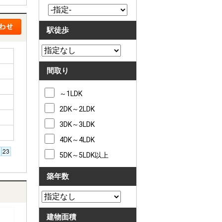
駅徒歩
間取り
～1LDK
2DK～2LDK
3DK～3LDK
4DK～4LDK
5DK～5LDK以上
築年数
建物面積