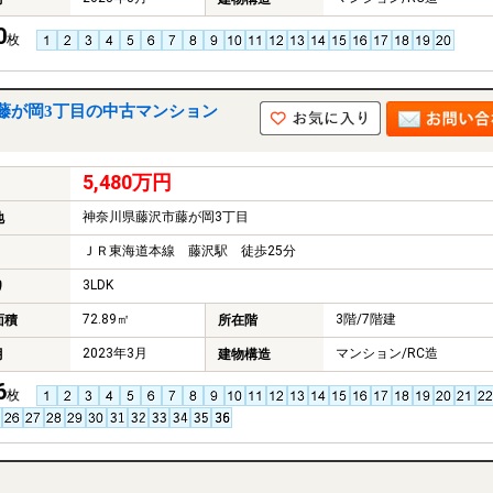
0
枚
藤が岡3丁目の中古マンション
5,480万円
神奈川県藤沢市藤が岡3丁目
地
ＪＲ東海道本線 藤沢駅 徒歩25分
3LDK
り
72.89㎡
3階/7階建
面積
所在階
2023年3月
マンション/RC造
月
建物構造
6
枚