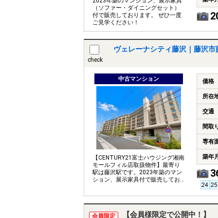
2023年築のマンション、展示家具
（ソファー・ダイニングセット）
2
付で販売しております。 ぜひ一度
ご見学ください！
ヴェレーナシティ藤沢｜藤沢市
check
中古マンション
価格
所在
交通
間取
専有
築年
【CENTURY21富士ハウジング湘南
モールフィル店取扱物件】最寄り
3
駅は藤沢駅です。2023年築のマン
ション、展示家具付で販売してお
ります。
【会員様限定で公開中！】
会員限定