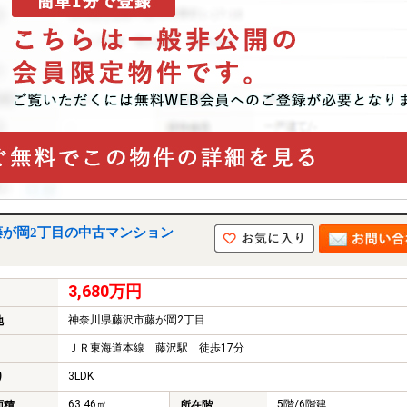
藤が岡2丁目の中古マンション
3,680万円
神奈川県藤沢市藤が岡2丁目
地
ＪＲ東海道本線 藤沢駅 徒歩17分
3LDK
り
63.46㎡
5階/6階建
面積
所在階