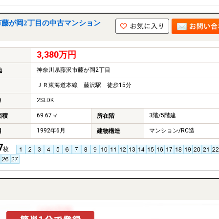
市藤が岡2丁目の中古マンション
3,380万円
神奈川県藤沢市藤が岡2丁目
地
ＪＲ東海道本線 藤沢駅 徒歩15分
2SLDK
り
69.67㎡
3階/5階建
面積
所在階
1992年6月
マンション/RC造
月
建物構造
7
枚