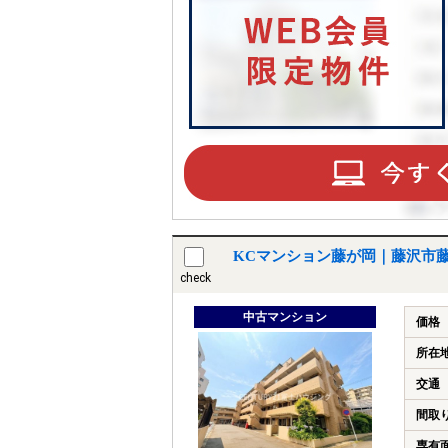
KCマンション藤が岡｜藤沢市
check
中古マンション
価格
所在
交通
間取
専有