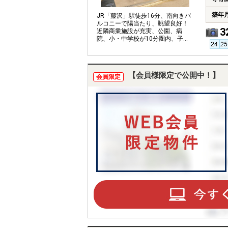
築年
JR「藤沢」駅徒歩16分、南向きバ
ルコニーで陽当たり、眺望良好！
3
近隣商業施設が充実、公園、病
院、小・中学校が10分圏内、子育
てファミリーにも便利な環境で
す。
【会員様限定で公開中！】
会員限定