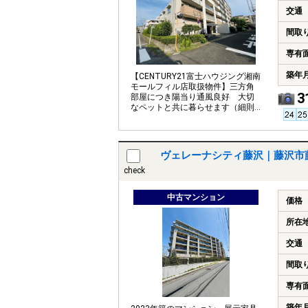
交通
間取
専有
築年
【CENTURY21富士ハウジング湘南
モールフィル店取扱物件】三方角
3
部屋につき陽当り通風良好 大切
なペットと共に暮らせます（細則
有）
ヴェレーナシティ藤沢｜藤沢市
check
中古マンション
価格
所在
交通
間取
専有
築年