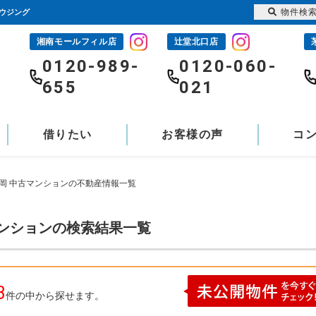
物件検
ハウジング
湘南モールフィル店
辻堂北口店
-
0120-989-
0120-060-
655
021
借りたい
お客様の声
コ
が岡 中古マンションの不動産情報一覧
マンションの検索結果一覧
3
件の中から探せます。