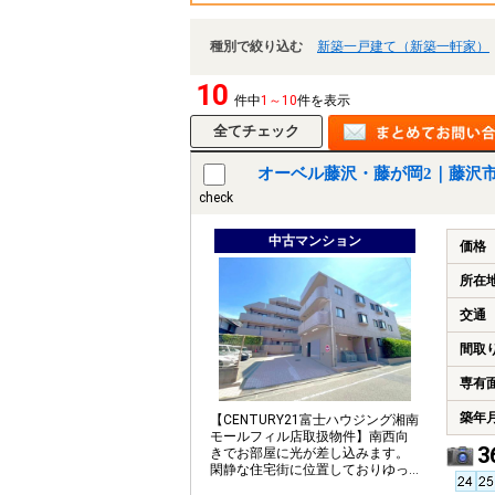
種別で絞り込む
新築一戸建て（新築一軒家）
10
件中
1～10
件を表示
オーベル藤沢・藤が岡2｜藤沢
check
中古マンション
価格
所在
交通
間取
専有
築年
【CENTURY21富士ハウジング湘南
モールフィル店取扱物件】南西向
3
きでお部屋に光が差し込みます。
閑静な住宅街に位置しておりゆっ
たりとお過ごしいただけます。