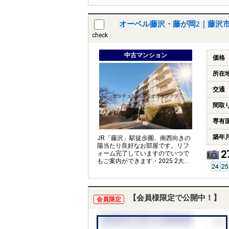
オーベル藤沢・藤が岡2｜藤沢
check
中古マンション
価格
所在
交通
間取
専有
築年
JR「藤沢」駅徒歩圏、南西向きの
陽当たり良好なお部屋です。リフ
2
ォーム完了していますのでいつで
もご案内ができます・2025.2大規
修繕工事済です。
【会員様限定で公開中！】
会員限定