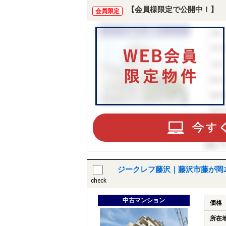
【会員様限定で公開中！】
会員限定
ジークレフ藤沢｜藤沢市藤が岡
check
中古マンション
価格
所在