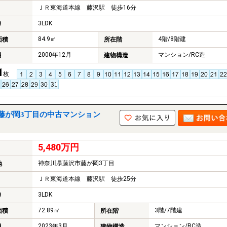
ＪＲ東海道本線 藤沢駅 徒歩16分
3LDK
り
84.9㎡
4階/8階建
面積
所在階
2000年12月
マンション/RC造
月
建物構造
1
枚
藤が岡3丁目の中古マンション
5,480万円
神奈川県藤沢市藤が岡3丁目
地
ＪＲ東海道本線 藤沢駅 徒歩25分
3LDK
り
72.89㎡
3階/7階建
面積
所在階
2023年3月
マンション/RC造
月
建物構造