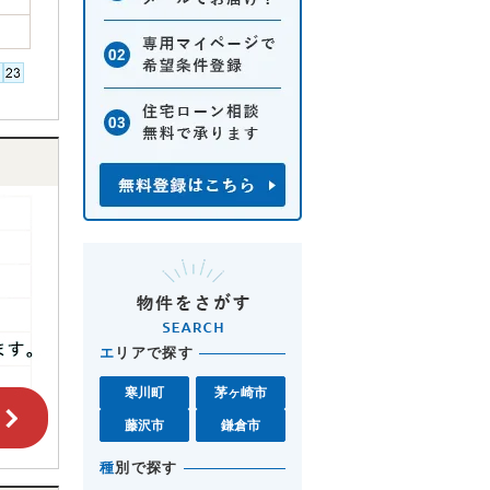
エ
リアで探す
寒川町
茅ヶ崎市
藤沢市
鎌倉市
種
別で探す