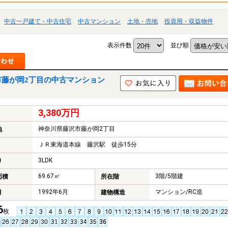
中古一戸建て・中古住宅
中古マンション
土地・売地
投資用・収益物件
表示件数
並び順
市藤が岡2丁目の中古マンション
3,380万円
神奈川県藤沢市藤が岡2丁目
地
ＪＲ東海道本線 藤沢駅 徒歩15分
3LDK
り
69.67㎡
3階/5階建
面積
所在階
1992年6月
マンション/RC造
月
建物構造
6
枚