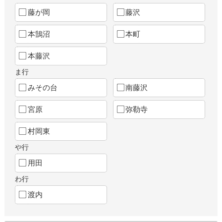
藤が岡
藤沢
本鵠沼
本町
本藤沢
ま行
みその台
南藤沢
宮原
弥勒寺
村岡東
や行
用田
わ行
渡内