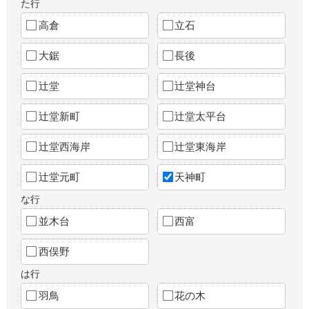
た行
高倉
立石
大鋸
長後
辻堂
辻堂神台
辻堂新町
辻堂太平台
辻堂西海岸
辻堂東海岸
辻堂元町
天神町
な行
並木台
西富
西俣野
は行
羽鳥
花の木