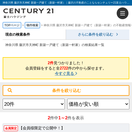
神奈川県 藤沢市天神町 新築一戸建て（新築一軒家）｜藤沢の不動産のことならセンチュリー21富士ハウジング
TOPページ
物件検索
神奈川県 藤沢市天神町 新築一戸建て（新築一軒家）の不動産情報
現在の検索条件
さらに条件を絞り込む
神奈川県 藤沢市天神町 新築一戸建て（新築一軒家）の検索結果一覧
2件
見つかりました！
会員登録をすると全
2722
件の中から探せます。
今すぐ見る
条件を絞り込む
2
1～2
件中
件を表示
【会員様限定で公開中！】
会員限定