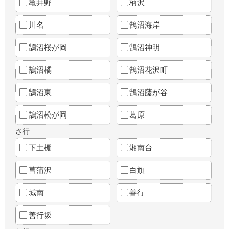
亀井野
柄沢
川名
鵠沼海岸
鵠沼桜が岡
鵠沼神明
鵠沼橘
鵠沼花沢町
鵠沼東
鵠沼藤が谷
鵠沼松が岡
葛原
さ行
下土棚
湘南台
菖蒲沢
白旗
城南
善行
善行坂