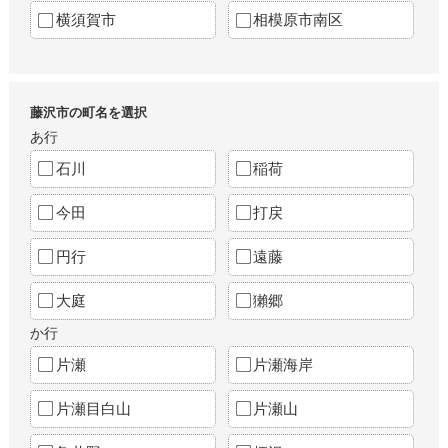
横須賀市
相模原市南区
藤沢市の町名を選択
あ行
石川
稲荷
今田
打戻
円行
遠藤
大庭
獺郷
か行
片瀬
片瀬海岸
片瀬目白山
片瀬山