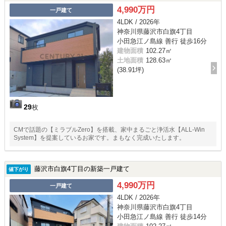
4,990万円
一戸建て
4LDK / 2026年
神奈川県藤沢市白旗4丁目
小田急江ノ島線 善行 徒歩16分
建物面積
102.27㎡
土地面積
128.63㎡
(38.91坪)
29
枚
CMで話題の【ミラブルZero】を搭載、家中まるごと浄活水【ALL-Win
System】を提案しているお家です。まもなく完成いたします。
藤沢市白旗4丁目の新築一戸建て
値下がり
4,990万円
一戸建て
4LDK / 2026年
神奈川県藤沢市白旗4丁目
小田急江ノ島線 善行 徒歩14分