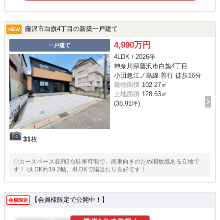
藤沢市白旗4丁目の新築一戸建て
NEW
4,990万円
一戸建て
4LDK / 2026年
神奈川県藤沢市白旗4丁目
小田急江ノ島線 善行 徒歩16分
建物面積
102.27㎡
土地面積
128.63㎡
(38.91坪)
31
枚
◇カースペース並列3台駐車可能で、南東向きのため開放感ある立地で
す！ ◇LDK約19.2帖、4LDKで陽当たり良好です！
【会員様限定で公開中！】
会員限定