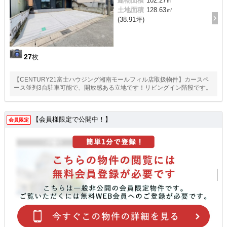
建物面積
102.27㎡
土地面積
128.63㎡
(38.91坪)
27
枚
【CENTURY21富士ハウジング湘南モールフィル店取扱物件】カースペ
ース並列3台駐車可能で、開放感ある立地です！リビングイン階段です。
【会員様限定で公開中！】
会員限定