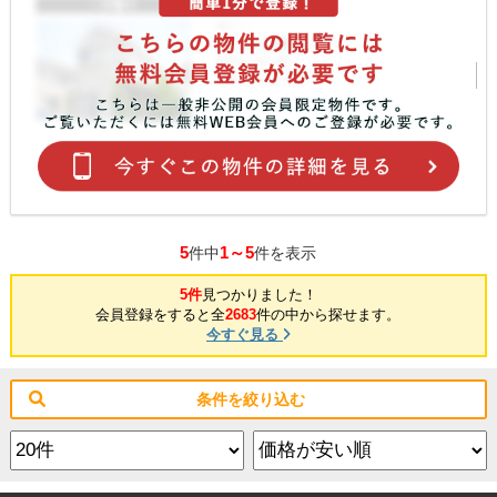
5
1～5
件中
件を表示
5件
見つかりました！
会員登録をすると全
2683
件の中から探せます。
今すぐ見る
条件を絞り込む