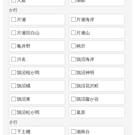
大庭
獺郷
か行
片瀬
片瀬海岸
片瀬目白山
片瀬山
亀井野
柄沢
川名
鵠沼海岸
鵠沼桜が岡
鵠沼神明
鵠沼橘
鵠沼花沢町
鵠沼東
鵠沼藤が谷
鵠沼松が岡
葛原
さ行
下土棚
湘南台