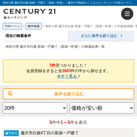
神奈川県 藤沢市白旗 新築一戸建て（新築一軒家）｜藤沢の不動産のことならセンチュリー21富士ハウジング
TOPページ
物件検索
神奈川県 藤沢市白旗 新築一戸建て（新築一軒家）の不動産情報一
現在の検索条件
さらに条件を絞り込む
神奈川県 藤沢市白旗 新築一戸建て（新築一軒家）の検索結果一覧
5件
見つかりました！
会員登録をすると全
2683
件の中から探せます。
今すぐ見る
条件を絞り込む
5
1～5
件中
件を表示
藤沢市白旗4丁目の新築一戸建て
値下がり