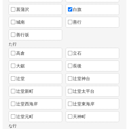
菖蒲沢
白旗
城南
善行
善行坂
た行
高倉
立石
大鋸
長後
辻堂
辻堂神台
辻堂新町
辻堂太平台
辻堂西海岸
辻堂東海岸
辻堂元町
天神町
な行