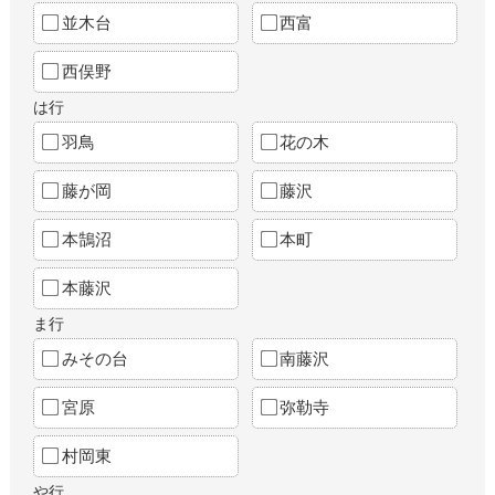
並木台
西富
西俣野
は行
羽鳥
花の木
藤が岡
藤沢
本鵠沼
本町
本藤沢
ま行
みその台
南藤沢
宮原
弥勒寺
村岡東
や行