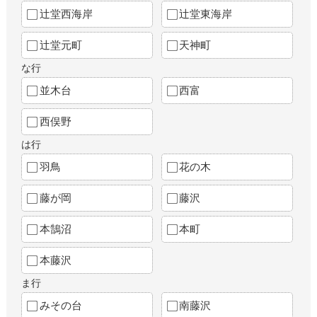
辻堂西海岸
辻堂東海岸
辻堂元町
天神町
な行
並木台
西富
西俣野
は行
羽鳥
花の木
藤が岡
藤沢
本鵠沼
本町
本藤沢
ま行
みその台
南藤沢