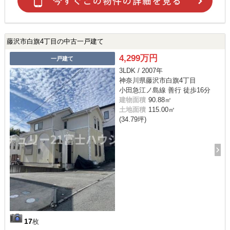
藤沢市白旗4丁目の中古一戸建て
4,299万円
一戸建て
3LDK / 2007年
神奈川県藤沢市白旗4丁目
小田急江ノ島線 善行 徒歩16分
建物面積
90.88㎡
土地面積
115.00㎡
(34.79坪)
17
枚