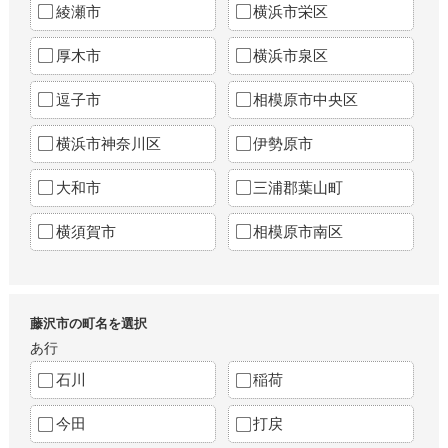
綾瀬市
横浜市栄区
厚木市
横浜市泉区
逗子市
相模原市中央区
横浜市神奈川区
伊勢原市
大和市
三浦郡葉山町
横須賀市
相模原市南区
藤沢市の町名を選択
あ行
石川
稲荷
今田
打戻