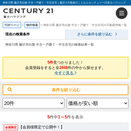
神奈川県 藤沢市白旗 中古一戸建て・中古住宅｜藤沢の不動産のことならセンチュリー21富士ハウジング
TOPページ
物件検索
神奈川県 藤沢市白旗 中古一戸建て・中古住宅の不動産情報一覧
現在の検索条件
さらに条件を絞り込む
神奈川県 藤沢市白旗 中古一戸建て・中古住宅の検索結果一覧
5件
見つかりました！
会員登録をすると全
2448
件の中から探せます。
今すぐ見る
条件を絞り込む
5
1～5
件中
件を表示
【会員様限定で公開中！】
会員限定