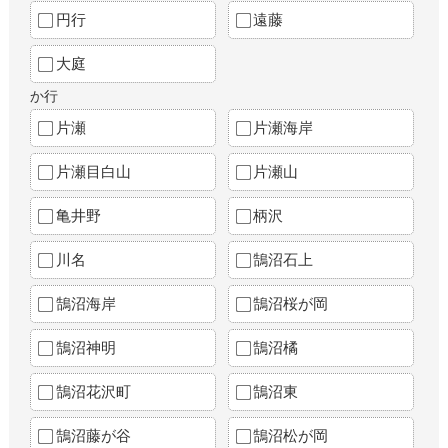
円行
遠藤
大庭
か行
片瀬
片瀬海岸
片瀬目白山
片瀬山
亀井野
柄沢
川名
鵠沼石上
鵠沼海岸
鵠沼桜が岡
鵠沼神明
鵠沼橘
鵠沼花沢町
鵠沼東
鵠沼藤が谷
鵠沼松が岡