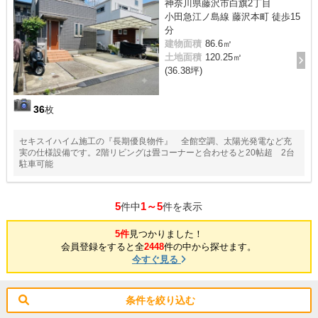
神奈川県藤沢市白旗2丁目
小田急江ノ島線 藤沢本町 徒歩15
分
建物面積
86.6㎡
土地面積
120.25㎡
(36.38坪)
36
枚
セキスイハイム施工の『長期優良物件』 全館空調、太陽光発電など充
実の仕様設備です。2階リビングは畳コーナーと合わせると20帖超 2台
駐車可能
5
1～5
件中
件を表示
5件
見つかりました！
会員登録をすると全
2448
件の中から探せます。
今すぐ見る
条件を絞り込む