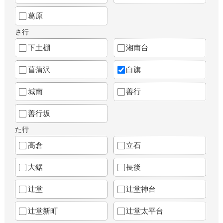
葛原
さ行
下土棚
湘南台
菖蒲沢
白旗
城南
善行
善行坂
た行
高倉
立石
大鋸
長後
辻堂
辻堂神台
辻堂新町
辻堂太平台