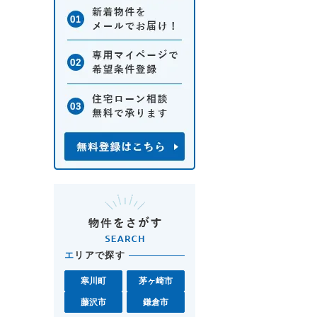
エ
リアで探す
寒川町
茅ヶ崎市
藤沢市
鎌倉市