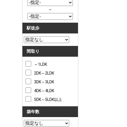
～
駅徒歩
間取り
～1LDK
2DK～2LDK
3DK～3LDK
4DK～4LDK
5DK～5LDK以上
築年数