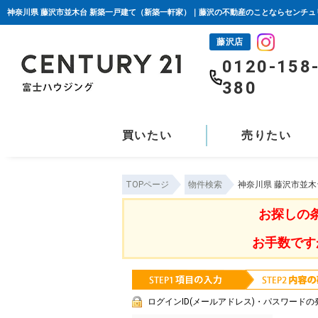
神奈川県 藤沢市並木台 新築一戸建て（新築一軒家）｜藤沢の不動産のことならセンチュ
藤沢店
0120-158
380
買いたい
売りたい
TOPページ
物件検索
神奈川県 藤沢市並
お探しの
お手数です
ログインID(メールアドレス)・パスワードの