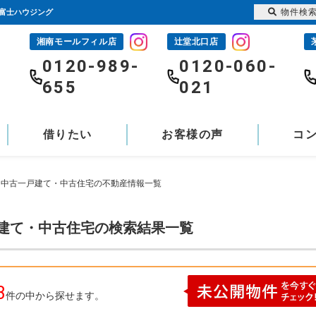
物件検
1富士ハウジング
湘南モールフィル店
辻堂北口店
-
0120-989-
0120-060-
655
021
借りたい
お客様の声
コ
瀬 中古一戸建て・中古住宅の不動産情報一覧
戸建て・中古住宅の検索結果一覧
3
件の中から探せます。