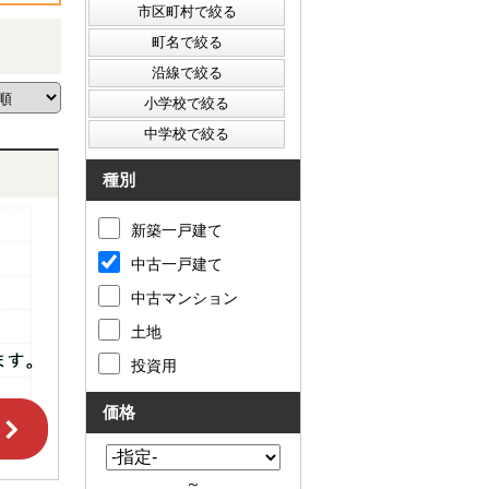
種別
新築一戸建て
中古一戸建て
中古マンション
土地
投資用
価格
～