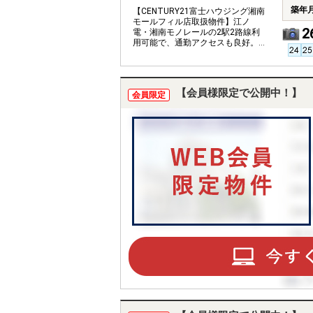
築年
【CENTURY21富士ハウジング湘南
モールフィル店取扱物件】江ノ
2
電・湘南モノレールの2駅2路線利
用可能で、通勤アクセスも良好。
海へも気軽に出られる立地です。
【会員様限定で公開中！】
会員限定