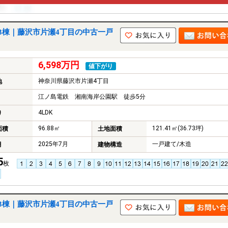
3棟｜藤沢市片瀬4丁目の中古一戸
6,598万円
値下がり
神奈川県藤沢市片瀬4丁目
地
江ノ島電鉄 湘南海岸公園駅 徒歩5分
4LDK
り
96.88㎡
121.41㎡(36.73坪)
面積
土地面積
2025年7月
一戸建て/木造
月
建物構造
5
枚
3棟｜藤沢市片瀬4丁目の中古一戸