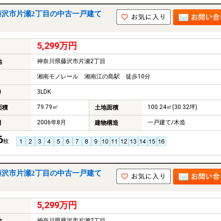
藤沢市片瀬2丁目の中古一戸建て
5,299万円
神奈川県藤沢市片瀬2丁目
地
湘南モノレール 湘南江の島駅 徒歩10分
3LDK
り
79.79㎡
100.24㎡(30.32坪)
面積
土地面積
2006年8月
一戸建て/木造
月
建物構造
6
枚
藤沢市片瀬2丁目の中古一戸建て
5,299万円
神奈川県藤沢市片瀬2丁目