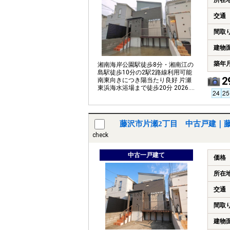
所在
交通
間取
建物
築年
湘南海岸公園駅徒歩8分・湘南江の
島駅徒歩10分の2駅2路線利用可能
2
南東向きにつき陽当たり良好 片瀬
東浜海水浴場まで徒歩20分 2026.4
リフォーム済
藤沢市片瀬2丁目 中古戸建｜
check
中古一戸建て
価格
所在
交通
間取
建物