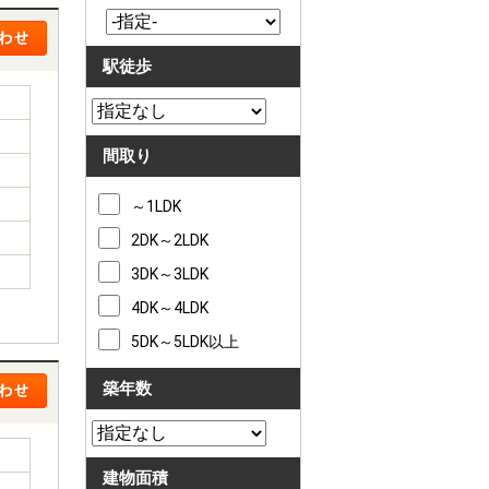
駅徒歩
間取り
～1LDK
2DK～2LDK
3DK～3LDK
4DK～4LDK
5DK～5LDK以上
築年数
建物面積