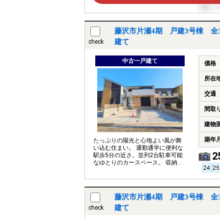
藤沢市片瀬4期 戸建3号棟 全
建て
check
中古一戸建て
価格
所在
交通
間取
建物
築年
たっぷりの陽光と心地よい風が舞
い込む住まい。 通勤通学に便利な
2
駅歩5分の近さ。並列2台駐車可能
なゆとりのカースペース。 収納も
豊富です。
藤沢市片瀬4期 戸建3号棟 全
建て
check