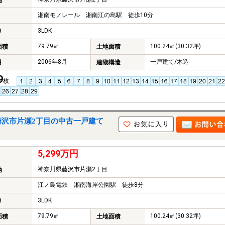
地
湘南モノレール 湘南江の島駅 徒歩10分
3LDK
り
79.79㎡
100.24㎡(30.32坪)
面積
土地面積
2006年8月
一戸建て/木造
月
建物構造
9
枚
藤沢市片瀬2丁目の中古一戸建て
5,299万円
神奈川県藤沢市片瀬2丁目
地
江ノ島電鉄 湘南海岸公園駅 徒歩8分
3LDK
り
79.79㎡
100.24㎡(30.32坪)
面積
土地面積