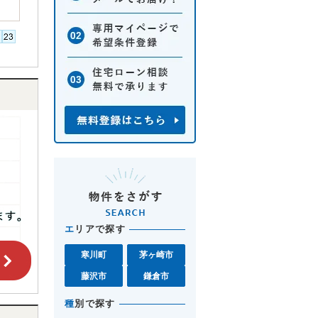
エ
リアで探す
寒川町
茅ヶ崎市
藤沢市
鎌倉市
種
別で探す