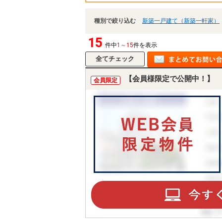
種別で絞り込む
新築一戸建て（新築一軒家）
15
件中
1～15
件を表示
【会員様限定で公開中！】
会員限定