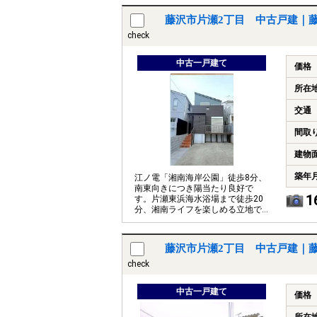
藤沢市片瀬2丁目 中古戸建｜
check
中古一戸建て
価格
所在
交通
間取
建物
築年
江ノ電「湘南海岸公園」徒歩8分、
南東向きにつき陽当たり良好で
1
す。片瀬東浜海水浴場まで徒歩20
分、湘南ライフを楽しめる立地で
す。2026.4リフォーム済のお家で
す
藤沢市片瀬2丁目 中古戸建｜
check
中古一戸建て
価格