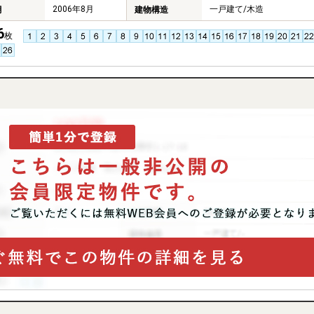
2006年8月
一戸建て/木造
月
建物構造
6
枚