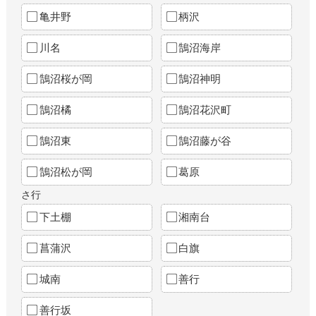
亀井野
柄沢
川名
鵠沼海岸
鵠沼桜が岡
鵠沼神明
鵠沼橘
鵠沼花沢町
鵠沼東
鵠沼藤が谷
鵠沼松が岡
葛原
さ行
下土棚
湘南台
菖蒲沢
白旗
城南
善行
善行坂