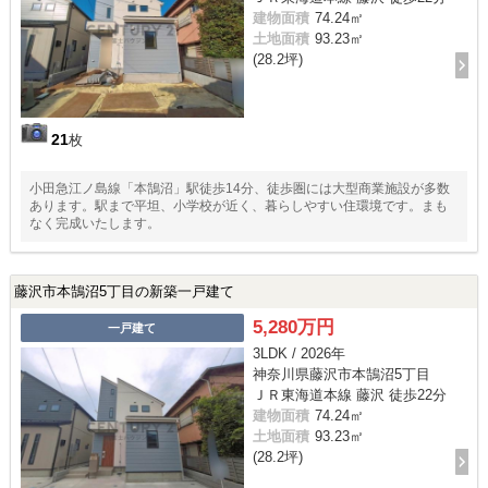
建物面積
74.24㎡
土地面積
93.23㎡
(28.2坪)
21
枚
小田急江ノ島線「本鵠沼」駅徒歩14分、徒歩圏には大型商業施設が多数
あります。駅まで平坦、小学校が近く、暮らしやすい住環境です。まも
なく完成いたします。
藤沢市本鵠沼5丁目の新築一戸建て
5,280万円
一戸建て
3LDK / 2026年
神奈川県藤沢市本鵠沼5丁目
ＪＲ東海道本線 藤沢 徒歩22分
建物面積
74.24㎡
土地面積
93.23㎡
(28.2坪)