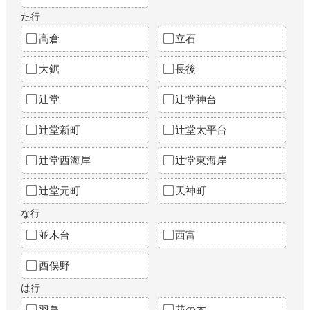
た行
高倉
立石
大鋸
長後
辻堂
辻堂神台
辻堂新町
辻堂太平台
辻堂西海岸
辻堂東海岸
辻堂元町
天神町
な行
並木台
西富
西俣野
は行
羽鳥
花の木