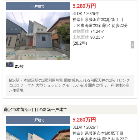
5,280万円
一戸建て
3LDK / 2026年
神奈川県藤沢市本鵠沼5丁目
ＪＲ東海道本線 藤沢 徒歩22分
建物面積
74.24㎡
土地面積
93.23㎡
(28.2坪)
25
枚
藤沢駅・本鵠沼駅の2駅利用可能 開放感あふれる勾配天井の2階リビング
にはロフト付き 大型ショッピングモールが徒歩圏内に揃う、利便性の高
い住環境
藤沢市本鵠沼5丁目の新築一戸建て
5,280万円
一戸建て
3LDK / 2026年
神奈川県藤沢市本鵠沼5丁目
ＪＲ東海道本線 藤沢 徒歩22分