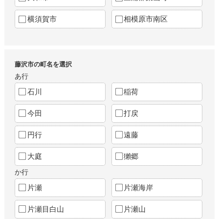
横須賀市
相模原市南区
藤沢市の町名を選択
あ行
石川
稲荷
今田
打戻
円行
遠藤
大庭
獺郷
か行
片瀬
片瀬海岸
片瀬目白山
片瀬山