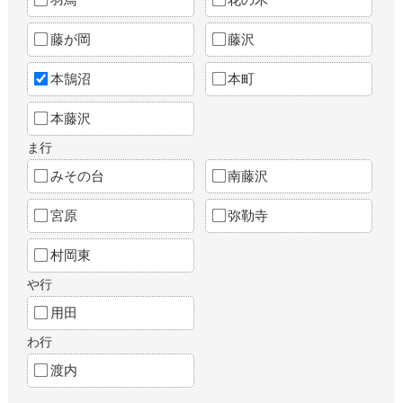
藤が岡
藤沢
本鵠沼
本町
本藤沢
ま行
みその台
南藤沢
宮原
弥勒寺
村岡東
や行
用田
わ行
渡内