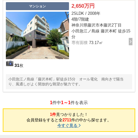
2,650万円
マンション
2SLDK / 2008年
4階/7階建
神奈川県藤沢市本藤沢2丁目
小田急江ノ島線 藤沢本町 徒歩15
分
専有面積
73.17㎡
31
枚
小田急江ノ島線「藤沢本町」駅徒歩15分 オール電化 南向きで陽当
り、風通しがよく開放的な眺望が魅力です。
1
1～1
件中
件を表示
1件
見つかりました！
会員登録をすると全
2711
件の中から探せます。
今すぐ見る