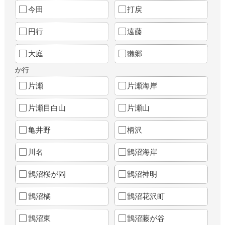
今田
打戻
円行
遠藤
大庭
獺郷
か行
片瀬
片瀬海岸
片瀬目白山
片瀬山
亀井野
柄沢
川名
鵠沼海岸
鵠沼桜が岡
鵠沼神明
鵠沼橘
鵠沼花沢町
鵠沼東
鵠沼藤が谷