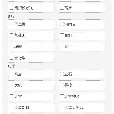
鵠沼松が岡
葛原
さ行
下土棚
湘南台
菖蒲沢
白旗
城南
善行
善行坂
た行
高倉
立石
大鋸
長後
辻堂
辻堂神台
辻堂新町
辻堂太平台