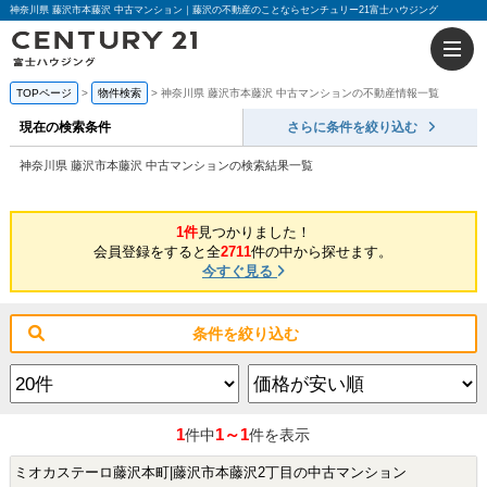
神奈川県 藤沢市本藤沢 中古マンション｜藤沢の不動産のことならセンチュリー21富士ハウジング
TOPページ
物件検索
神奈川県 藤沢市本藤沢 中古マンションの不動産情報一覧
現在の検索条件
さらに条件を絞り込む
神奈川県 藤沢市本藤沢 中古マンションの検索結果一覧
1件
見つかりました！
会員登録をすると全
2711
件の中から探せます。
今すぐ見る
条件を絞り込む
1
1～1
件中
件を表示
ミオカステーロ藤沢本町|藤沢市本藤沢2丁目の中古マンション