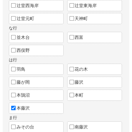
辻堂西海岸
辻堂東海岸
辻堂元町
天神町
な行
並木台
西富
西俣野
は行
羽鳥
花の木
藤が岡
藤沢
本鵠沼
本町
本藤沢
ま行
みその台
南藤沢