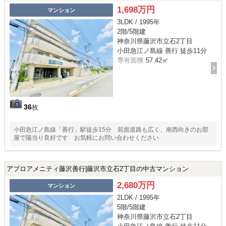
1,698万円
マンション
3LDK / 1995年
2階/5階建
神奈川県藤沢市立石2丁目
小田急江ノ島線 善行 徒歩11分
専有面積
57.42㎡
36
枚
小田急江ノ島線「善行」駅徒歩15分 前面道路も広く、南西向きのお部
屋で陽当り良好です お気軽にお問い合わせください
アプロアメニティ藤沢善行|藤沢市立石2丁目の中古マンション
2,680万円
マンション
2LDK / 1995年
5階/5階建
神奈川県藤沢市立石2丁目