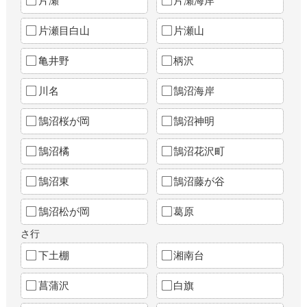
片瀬
片瀬海岸
片瀬目白山
片瀬山
亀井野
柄沢
川名
鵠沼海岸
鵠沼桜が岡
鵠沼神明
鵠沼橘
鵠沼花沢町
鵠沼東
鵠沼藤が谷
鵠沼松が岡
葛原
さ行
下土棚
湘南台
菖蒲沢
白旗