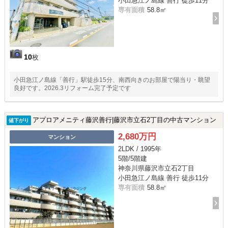
小田急江ノ島線 善行 徒歩11分
専有面積
58.8㎡
10
枚
小田急江ノ島線「善行」駅徒歩15分、南西向きのお部屋で陽当り・眺望
良好です。2026.3リフォーム完了予定です
アプロアメニティ藤沢善行|藤沢市立石2丁目の中古マンション
値下がり
2,680万円
マンション
2LDK / 1995年
5階/5階建
神奈川県藤沢市立石2丁目
小田急江ノ島線 善行 徒歩11分
専有面積
58.8㎡