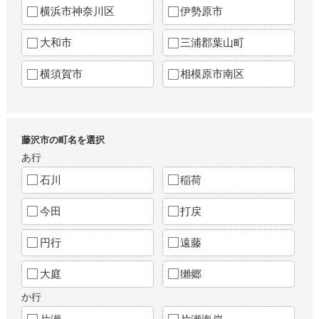
横浜市神奈川区
伊勢原市
大和市
三浦郡葉山町
横須賀市
相模原市南区
藤沢市の町名を選択
あ行
石川
稲荷
今田
打戻
円行
遠藤
大庭
獺郷
か行