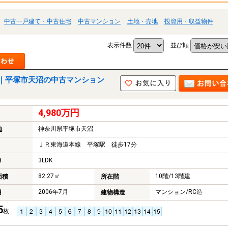
中古一戸建て・中古住宅
中古マンション
土地・売地
投資用・収益物件
表示件数
並び順
｜平塚市天沼の中古マンション
4,980万円
神奈川県平塚市天沼
地
ＪＲ東海道本線 平塚駅 徒歩17分
3LDK
り
82.27㎡
10階/13階建
面積
所在階
2006年7月
マンション/RC造
月
建物構造
5
枚