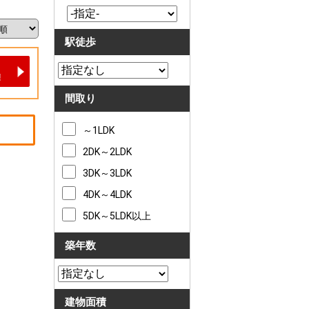
駅徒歩
間取り
～1LDK
2DK～2LDK
3DK～3LDK
4DK～4LDK
5DK～5LDK以上
築年数
建物面積