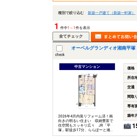
種別で絞り込む
新築一戸建て（新築一軒家）
1
件中
1～1
件を表示
オーベルグランディオ湘南平塚
check
中古マンション
価格
所在
交通
間取
専有
築年
2026年4月内装リフォーム済！南
向きの明るい住まい 収納豊富で
1
住空間もスッキリ広々 JR「平
塚」駅徒歩17分、ららぽーと湘南
平塚に隣接した便利な住環境