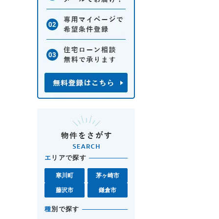
エ
リアで探す
寒川町
茅ヶ崎市
藤沢市
鎌倉市
種
別で探す