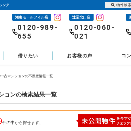
物件検
ジング
湘南モールフィル店
辻堂北口店
-
0120-989-
0120-060-
655
021
借りたい
お客様の声
コ
沼 中古マンションの不動産情報一覧
ンションの検索結果一覧
9
件の中から探せます。