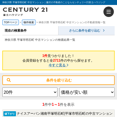
神奈川県 平塚市明石町 中古マンション｜藤沢の不動産のことならセンチュリー21富士ハウジング
TOPページ
物件検索
神奈川県 平塚市明石町 中古マンションの不動産情報一覧
現在の検索条件
さらに条件を絞り込む
神奈川県 平塚市明石町 中古マンションの検索結果一覧
1件
見つかりました！
会員登録をすると全
2711
件の中から探せます。
今すぐ見る
条件を絞り込む
1
1～1
件中
件を表示
ナイスアーバン湘南平塚明石町|平塚市明石町の中古マンション
値下がり