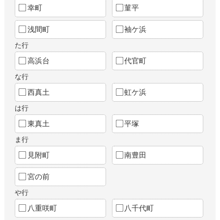
幸町
菫平
浅間町
袖ケ浜
た行
高浜台
代官町
な行
西真土
虹ケ浜
は行
東真土
平塚
ま行
見附町
南豊田
宮の前
や行
八重咲町
八千代町