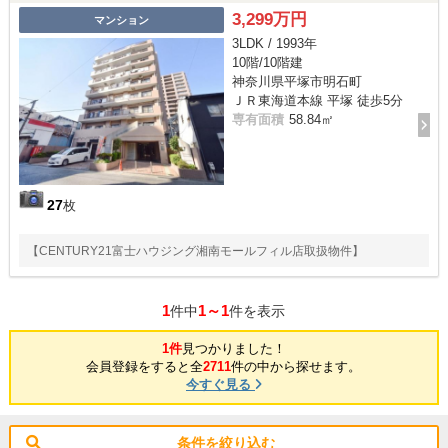
3,299万円
マンション
3LDK / 1993年
10階/10階建
神奈川県平塚市明石町
ＪＲ東海道本線 平塚 徒歩5分
専有面積
58.84㎡
27
枚
【CENTURY21富士ハウジング湘南モールフィル店取扱物件】
1
1～1
件中
件を表示
1件
見つかりました！
会員登録をすると全
2711
件の中から探せます。
今すぐ見る
条件を絞り込む