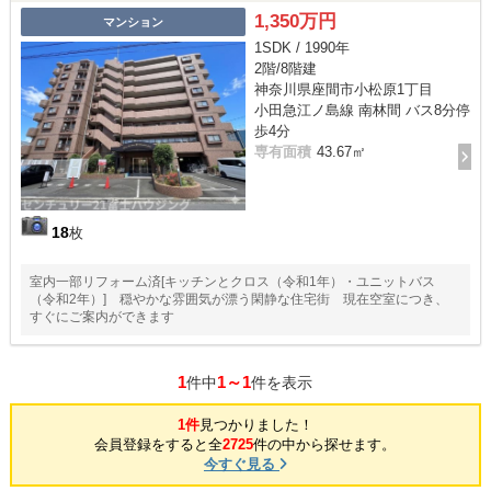
1,350万円
マンション
1SDK / 1990年
2階/8階建
神奈川県座間市小松原1丁目
小田急江ノ島線 南林間 バス8分停
歩4分
専有面積
43.67㎡
18
枚
室内一部リフォーム済[キッチンとクロス（令和1年）・ユニットバス
（令和2年）] 穏やかな雰囲気が漂う閑静な住宅街 現在空室につき、
すぐにご案内ができます
1
1～1
件中
件を表示
1件
見つかりました！
会員登録をすると全
2725
件の中から探せます。
今すぐ見る