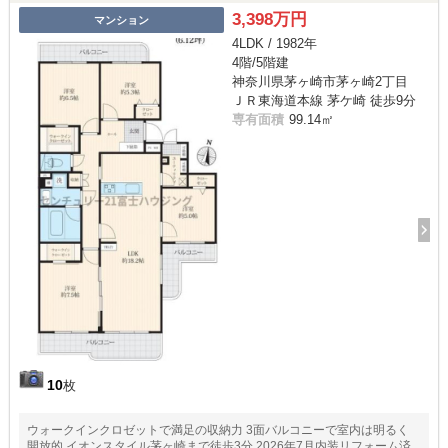
3,398万円
マンション
4LDK / 1982年
4階/5階建
神奈川県茅ヶ崎市茅ヶ崎2丁目
ＪＲ東海道本線 茅ケ崎 徒歩9分
専有面積
99.14㎡
10
枚
ウォークインクロゼットで満足の収納力 3面バルコニーで室内は明るく
開放的 イオンスタイル茅ヶ崎まで徒歩3分 2026年7月内装リフォーム済