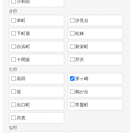
小和田
さ行
幸町
汐見台
下町屋
松林
白浜町
新栄町
十間坂
芹沢
た行
高田
茅ヶ崎
堤
鶴が台
出口町
常盤町
共恵
な行