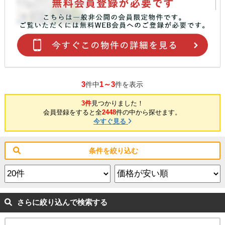
3
1～3
件中
件を表示
3件
見つかりました！
会員登録をすると全
2448
件の中から探せます。
今すぐ見る
条件を絞り込む
さらに絞り込んで検索する