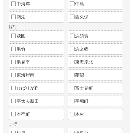
中海岸
中島
南湖
西久保
は行
萩園
浜須賀
浜竹
浜之郷
浜見平
東海岸北
東海岸南
菱沼
ひばりが丘
富士見町
平太夫新田
平和町
本宿町
本村
ま行