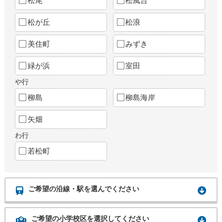
松尾
松風台
松が丘
松浪
美住町
みずき
緑が浜
室田
や行
柳島
柳島海岸
矢畑
わ行
若松町
ご希望の沿線・駅を選んでください
ご希望の小学校区を選択してください