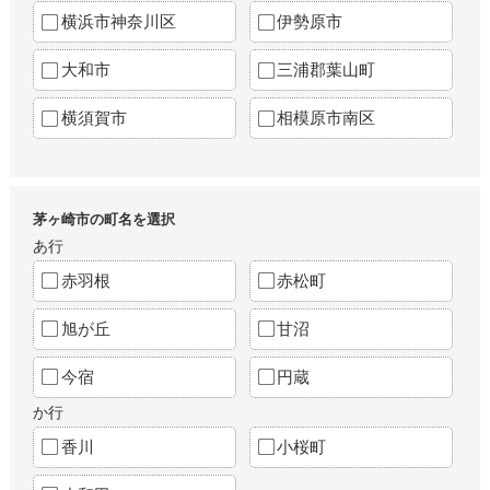
横浜市神奈川区
伊勢原市
大和市
三浦郡葉山町
横須賀市
相模原市南区
茅ヶ崎市の町名を選択
あ行
赤羽根
赤松町
旭が丘
甘沼
今宿
円蔵
か行
香川
小桜町