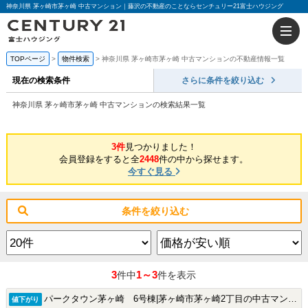
神奈川県 茅ヶ崎市茅ヶ崎 中古マンション｜藤沢の不動産のことならセンチュリー21富士ハウジング
TOPページ
物件検索
神奈川県 茅ヶ崎市茅ヶ崎 中古マンションの不動産情報一覧
現在の検索条件
さらに条件を絞り込む
神奈川県 茅ヶ崎市茅ヶ崎 中古マンションの検索結果一覧
3件
見つかりました！
会員登録をすると全
2448
件の中から探せます。
今すぐ見る
条件を絞り込む
3
1～3
件中
件を表示
パークタウン茅ヶ崎 6号棟|茅ヶ崎市茅ヶ崎2丁目の中古マンション
値下がり