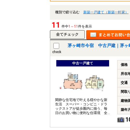
種別で絞り込む
新築一戸建て（新築一軒家）
11
件中
1～11
件を表示
茅ヶ崎市今宿 中古戸建｜茅ヶ
check
中古一戸建て
価格
所在
交通
間取
閑静な住宅地で叶える穏やかな新
建物
生活 スーパー・コンビニ・ドラ
ックストアが徒歩圏内に揃う、毎
築年
日のお買い物に便利な住環境 全
居室収納、小屋根裏収納付きで
1
広々住空間