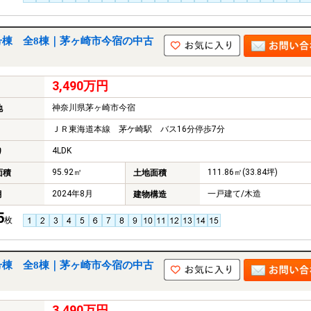
号棟 全8棟｜茅ヶ崎市今宿の中古
3,490万円
神奈川県茅ヶ崎市今宿
地
ＪＲ東海道本線 茅ケ崎駅 バス16分停歩7分
4LDK
り
95.92㎡
111.86㎡(33.84坪)
面積
土地面積
2024年8月
一戸建て/木造
月
建物構造
5
枚
号棟 全8棟｜茅ヶ崎市今宿の中古
3,490万円