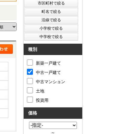
種別
新築一戸建て
中古一戸建て
中古マンション
土地
投資用
価格
～