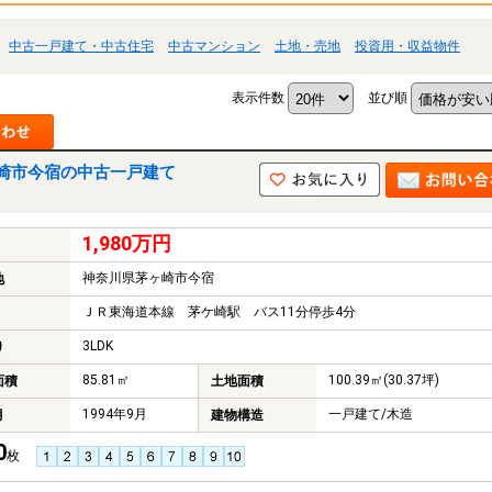
中古一戸建て・中古住宅
中古マンション
土地・売地
投資用・収益物件
表示件数
並び順
崎市今宿の中古一戸建て
1,980万円
神奈川県茅ヶ崎市今宿
地
ＪＲ東海道本線 茅ケ崎駅 バス11分停歩4分
3LDK
り
85.81㎡
100.39㎡(30.37坪)
面積
土地面積
1994年9月
一戸建て/木造
月
建物構造
0
枚