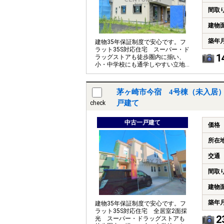
間取
建物
築年
建物35年保証制度で安心です。フ
ラット35S対応住宅 スーパー・ド
1
ラッグストアも徒歩圏内に揃い、
小・中学校にも通学しやすい立地
です。
茅ヶ崎市今宿 4号棟（未入居
戸建て
check
中古一戸建て
価格
所在
交通
間取
建物
築年
建物35年保証制度で安心です。フ
ラット35S対応住宅 全居室2面採
2
光 スーパー・ドラッグストアも