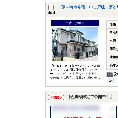
茅ヶ崎市今宿 中古戸建｜茅ヶ
check
中古一戸建て
価格
所在
交通
間取
建物
築年
【CENTURY21富士ハウジング湘南
モールフィル店取扱物件】スーパ
2
ー・コンビニ・ドラックストアが
徒歩圏内に揃う、毎日のお買い物
に便利な住環境です。
【会員様限定で公開中！】
会員限定