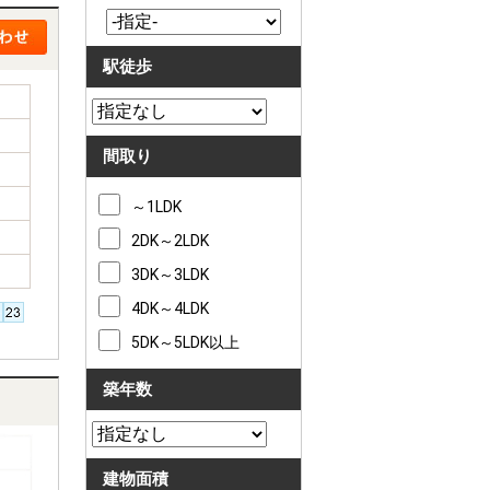
駅徒歩
間取り
～1LDK
2DK～2LDK
3DK～3LDK
4DK～4LDK
5DK～5LDK以上
築年数
建物面積