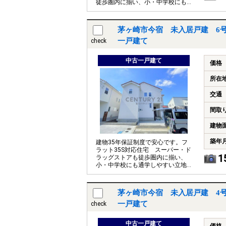
徒歩圏内に揃い、小・中学校にも
通学しやすい立地です。
茅ヶ崎市今宿 未入居戸建 6
一戸建て
check
中古一戸建て
価格
所在
交通
間取
建物
築年
建物35年保証制度で安心です。フ
ラット35S対応住宅 スーパー・ド
1
ラッグストアも徒歩圏内に揃い、
小・中学校にも通学しやすい立地
です。
茅ヶ崎市今宿 未入居戸建 4
一戸建て
check
中古一戸建て