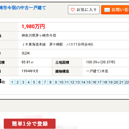
崎市今宿の中古一戸建て
1,980万円
神奈川県茅ヶ崎市今宿
地
ＪＲ東海道本線 茅ケ崎駅 バス11分停歩4分
3LDK
り
85.81㎡
100.39㎡(30.37坪)
面積
土地面積
1994年9月
一戸建て/木造
月
建物構造
4
枚