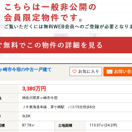
ヶ崎市今宿の中古一戸建て
3,380万円
神奈川県茅ヶ崎市今宿
地
ＪＲ東海道本線 茅ケ崎駅 バス15分停歩6分
3LDK
り
87.78㎡
113.07㎡(34.2坪)
面積
土地面積