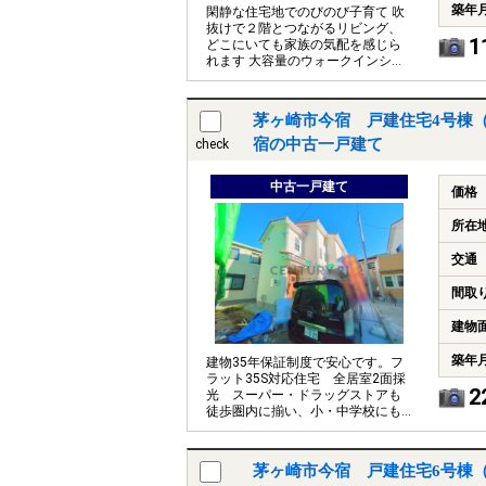
築年
閑静な住宅地でのびのび子育て 吹
抜けで２階とつながるリビング、
1
どこにいても家族の気配を感じら
れます 大容量のウォークインシュ
ーズクロゼットが嬉しい
茅ヶ崎市今宿 戸建住宅4号棟
宿の中古一戸建て
check
中古一戸建て
価格
所在
交通
間取
建物
築年
建物35年保証制度で安心です。フ
ラット35S対応住宅 全居室2面採
2
光 スーパー・ドラッグストアも
徒歩圏内に揃い、小・中学校にも
通学しやすい立地です。
茅ヶ崎市今宿 戸建住宅6号棟