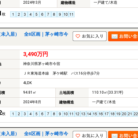
2024年3月
一戸建て/木造
月
建物構造
1
枚
（未入居） 全8区画｜茅ヶ崎市今
3,490万円
神奈川県茅ヶ崎市今宿
地
ＪＲ東海道本線 茅ケ崎駅 バス16分停歩7分
4LDK
り
94.81㎡
110.10㎡(33.31坪)
面積
土地面積
2024年8月
一戸建て/木造
月
建物構造
2
枚
（未入居） 全8区画｜茅ヶ崎市今