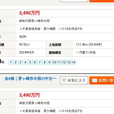
3,490万円
神奈川県茅ヶ崎市今宿
地
ＪＲ東海道本線 茅ケ崎駅 バス16分停歩7分
4LDK
り
95.92㎡
111.86㎡(33.84坪)
面積
土地面積
2024年8月
一戸建て/木造
月
建物構造
4
枚
） 全8棟｜茅ヶ崎市今宿の中古一
3,490万円
神奈川県茅ヶ崎市今宿
地
ＪＲ東海道本線 茅ケ崎駅 バス16分停歩7分