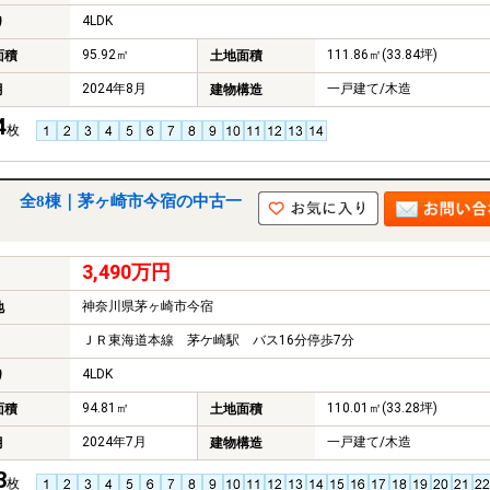
4LDK
り
95.92㎡
111.86㎡(33.84坪)
面積
土地面積
2024年8月
一戸建て/木造
月
建物構造
4
枚
） 全8棟｜茅ヶ崎市今宿の中古一
3,490万円
神奈川県茅ヶ崎市今宿
地
ＪＲ東海道本線 茅ケ崎駅 バス16分停歩7分
4LDK
り
94.81㎡
110.01㎡(33.28坪)
面積
土地面積
2024年7月
一戸建て/木造
月
建物構造
3
枚