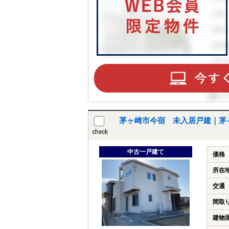
茅ヶ崎市今宿 未入居戸建｜茅
check
中古一戸建て
価格
所在
交通
間取
建物