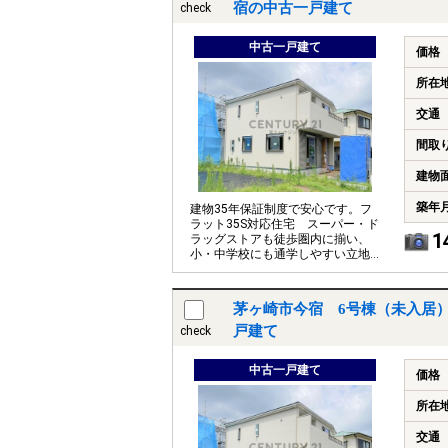
宿の中古一戸建て
check
中古一戸建て
価格
所在
交通
間取
建物
築年
建物35年保証制度で安心です。フ
ラット35S対応住宅 スーパー・ド
1
ラッグストアも徒歩圏内に揃い、
小・中学校にも通学しやすい立地
です。
茅ヶ崎市今宿 6号棟（未入居
戸建て
check
中古一戸建て
価格
所在
交通