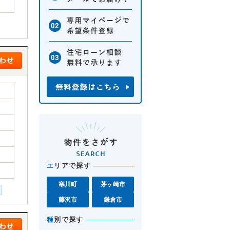
エ
リアで探す
寒川町
茅ヶ崎市
藤沢市
鎌倉市
種
別で探す