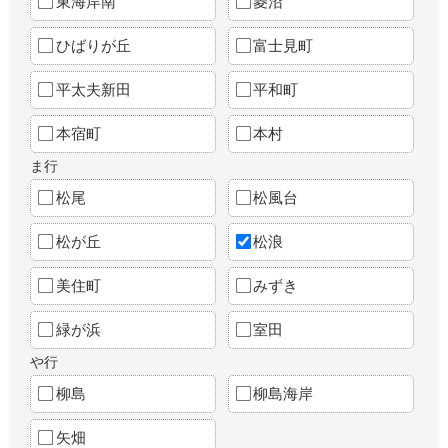
東海岸南
菱沼
ひばりが丘
富士見町
平太夫新田
平和町
本宿町
本村
ま行
松尾
松風台
松が丘
松浪
美住町
みずき
緑が浜
室田
や行
柳島
柳島海岸
矢畑