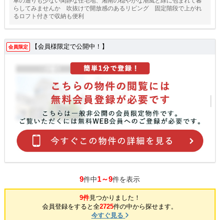
車の通りも少ない閑静な住宅地、湘南の穏やかな潮風と緑に包まれて暮
らしてみませんか 吹抜けで開放感のあるリビング 固定階段で上がれ
るロフト付きで収納も便利
【会員様限定で公開中！】
会員限定
9
1～9
件中
件を表示
9件
見つかりました！
会員登録をすると全
2725
件の中から探せます。
今すぐ見る