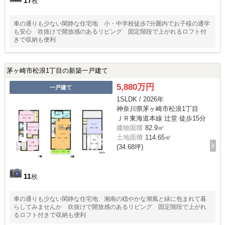
17
枚
車の通りも少ない閑静な住宅地 小・中学校徒歩7分圏内でお子様の通学
も安心 吹抜けで開放感のあるリビング 固定階段で上がれるロフト付
きで収納も便利
茅ヶ崎市松浪1丁目の新築一戸建て
5,880万円
一戸建て
1SLDK / 2026年
神奈川県茅ヶ崎市松浪1丁目
ＪＲ東海道本線 辻堂 徒歩15分
建物面積
82.9㎡
土地面積
114.65㎡
(34.68坪)
11
枚
車の通りも少ない閑静な住宅地、湘南の穏やかな潮風と緑に包まれて暮
らしてみませんか 吹抜けで開放感のあるリビング 固定階段で上がれ
るロフト付きで収納も便利