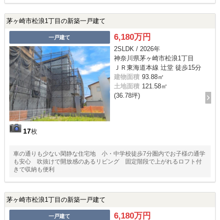
茅ヶ崎市松浪1丁目の新築一戸建て
6,180万円
一戸建て
2SLDK / 2026年
神奈川県茅ヶ崎市松浪1丁目
ＪＲ東海道本線 辻堂 徒歩15分
建物面積
93.88㎡
土地面積
121.58㎡
(36.78坪)
17
枚
車の通りも少ない閑静な住宅地 小・中学校徒歩7分圏内でお子様の通学
も安心 吹抜けで開放感のあるリビング 固定階段で上がれるロフト付
きで収納も便利
茅ヶ崎市松浪1丁目の新築一戸建て
6,180万円
一戸建て