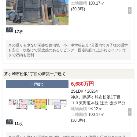
土地面積
100.17㎡
(30.3坪)
17
枚
車の通りも少ない閑静な住宅地 小・中学校徒歩7分圏内でお子様の通学
も安心 吹抜けで開放感のあるリビング 固定階段で上がれるロフト付
きで収納も便利
茅ヶ崎市松浪1丁目の新築一戸建て
6,680万円
一戸建て
2SLDK / 2026年
神奈川県茅ヶ崎市松浪1丁目
ＪＲ東海道本線 辻堂 徒歩15分
建物面積
98.12㎡
土地面積
100.17㎡
(30.3坪)
11
枚