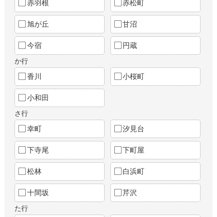
赤羽根
赤松町
旭が丘
甘沼
今宿
円蔵
か行
香川
小桜町
小和田
さ行
幸町
汐見台
下寺尾
下町屋
松林
白浜町
十間坂
芹沢
た行