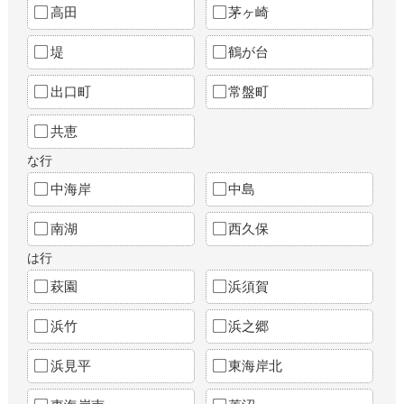
高田
茅ヶ崎
堤
鶴が台
出口町
常盤町
共恵
な行
中海岸
中島
南湖
西久保
は行
萩園
浜須賀
浜竹
浜之郷
浜見平
東海岸北