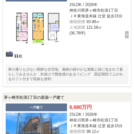
2SLDK / 2026年
神奈川県茅ヶ崎市松浪1丁目
ＪＲ東海道本線 辻堂 徒歩15分
建物面積
93.88㎡
土地面積
121.58㎡
(36.78坪)
11
枚
車の通りも少ない閑静な住宅地、湘南の穏やかな潮風と緑に包まれて暮
らしてみませんか 吹抜けで開放感のあるリビング 固定階段で上がれ
るロフト付きで収納も便利
茅ヶ崎市松浪1丁目の新築一戸建て
6,680万円
一戸建て
2SLDK / 2026年
神奈川県茅ヶ崎市松浪1丁目
ＪＲ東海道本線 辻堂 徒歩15分
建物面積
98.12㎡