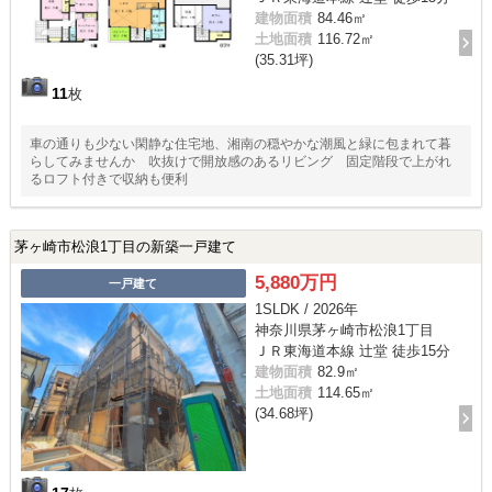
建物面積
84.46㎡
土地面積
116.72㎡
(35.31坪)
11
枚
車の通りも少ない閑静な住宅地、湘南の穏やかな潮風と緑に包まれて暮
らしてみませんか 吹抜けで開放感のあるリビング 固定階段で上がれ
るロフト付きで収納も便利
茅ヶ崎市松浪1丁目の新築一戸建て
5,880万円
一戸建て
1SLDK / 2026年
神奈川県茅ヶ崎市松浪1丁目
ＪＲ東海道本線 辻堂 徒歩15分
建物面積
82.9㎡
土地面積
114.65㎡
(34.68坪)