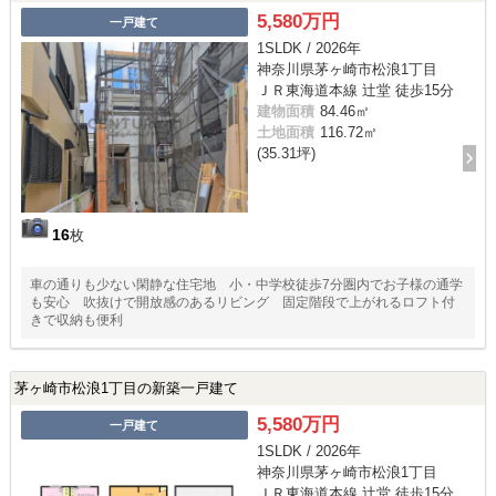
5,580万円
一戸建て
1SLDK / 2026年
神奈川県茅ヶ崎市松浪1丁目
ＪＲ東海道本線 辻堂 徒歩15分
建物面積
84.46㎡
土地面積
116.72㎡
(35.31坪)
16
枚
車の通りも少ない閑静な住宅地 小・中学校徒歩7分圏内でお子様の通学
も安心 吹抜けで開放感のあるリビング 固定階段で上がれるロフト付
きで収納も便利
茅ヶ崎市松浪1丁目の新築一戸建て
5,580万円
一戸建て
1SLDK / 2026年
神奈川県茅ヶ崎市松浪1丁目
ＪＲ東海道本線 辻堂 徒歩15分