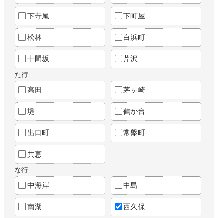
下寺尾
下町屋
松林
白浜町
十間坂
芹沢
た行
高田
茅ヶ崎
堤
鶴が台
出口町
常盤町
共恵
な行
中海岸
中島
南湖
西久保