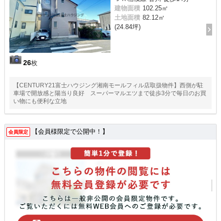
建物面積
102.25㎡
土地面積
82.12㎡
(24.84坪)
26
枚
【CENTURY21富士ハウジング湘南モールフィル店取扱物件】西側が駐
車場で開放感と陽当り良好 スーパーマルエツまで徒歩3分で毎日のお買
い物にも便利な立地
【会員様限定で公開中！】
会員限定