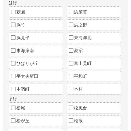
は行
萩園
浜須賀
浜竹
浜之郷
浜見平
東海岸北
東海岸南
菱沼
ひばりが丘
富士見町
平太夫新田
平和町
本宿町
本村
ま行
松尾
松風台
松が丘
松浪