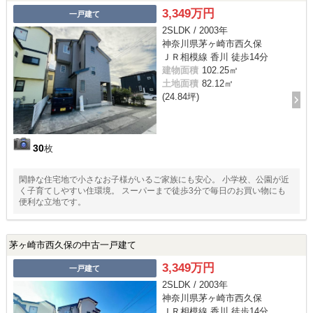
3,349万円
一戸建て
2SLDK / 2003年
神奈川県茅ヶ崎市西久保
ＪＲ相模線 香川 徒歩14分
建物面積
102.25㎡
土地面積
82.12㎡
(24.84坪)
30
枚
閑静な住宅地で小さなお子様がいるご家族にも安心。 小学校、公園が近
く子育てしやすい住環境。 スーパーまで徒歩3分で毎日のお買い物にも
便利な立地です。
茅ヶ崎市西久保の中古一戸建て
3,349万円
一戸建て
2SLDK / 2003年
神奈川県茅ヶ崎市西久保
ＪＲ相模線 香川 徒歩14分