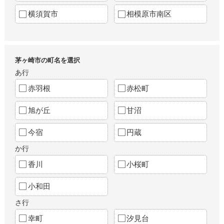
横須賀市
相模原市南区
茅ヶ崎市の町名を選択
あ行
赤羽根
赤松町
旭が丘
甘沼
今宿
円蔵
か行
香川
小桜町
小和田
さ行
幸町
汐見台