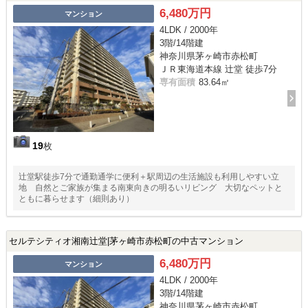
6,480万円
マンション
4LDK / 2000年
3階/14階建
神奈川県茅ヶ崎市赤松町
ＪＲ東海道本線 辻堂 徒歩7分
専有面積
83.64㎡
19
枚
辻堂駅徒歩7分で通勤通学に便利＋駅周辺の生活施設も利用しやすい立
地 自然とご家族が集まる南東向きの明るいリビング 大切なペットと
ともに暮らせます（細則あり）
セルテシティオ湘南辻堂|茅ヶ崎市赤松町の中古マンション
6,480万円
マンション
4LDK / 2000年
3階/14階建
神奈川県茅ヶ崎市赤松町