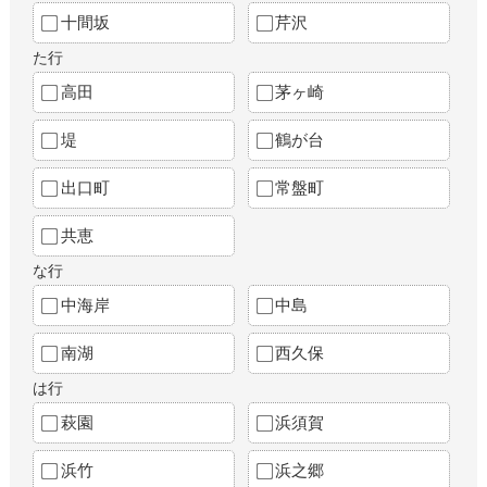
十間坂
芹沢
た行
高田
茅ヶ崎
堤
鶴が台
出口町
常盤町
共恵
な行
中海岸
中島
南湖
西久保
は行
萩園
浜須賀
浜竹
浜之郷