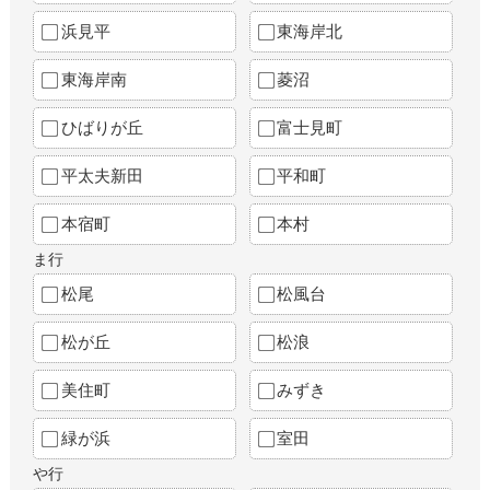
浜見平
東海岸北
東海岸南
菱沼
ひばりが丘
富士見町
平太夫新田
平和町
本宿町
本村
ま行
松尾
松風台
松が丘
松浪
美住町
みずき
緑が浜
室田
や行