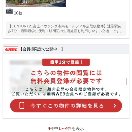
16
枚
【CENTURY21富士ハウジング湘南モールフィル店取扱物件】辻堂駅徒
歩7分、通勤通学に便利＋駅周辺の生活施設も利用しやすい立地 です。
【会員様限定で公開中！】
会員限定
4
1～4
件中
件を表示