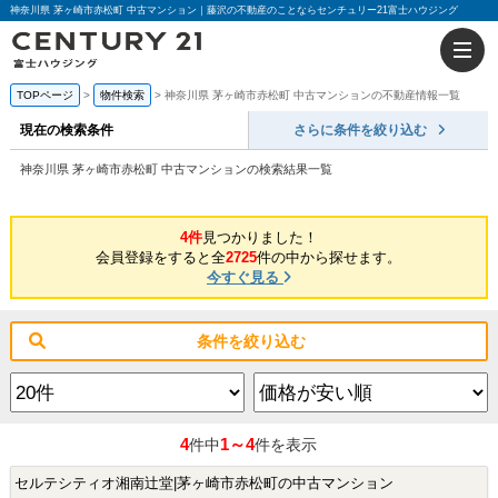
神奈川県 茅ヶ崎市赤松町 中古マンション｜藤沢の不動産のことならセンチュリー21富士ハウジング
TOPページ
物件検索
神奈川県 茅ヶ崎市赤松町 中古マンションの不動産情報一覧
現在の検索条件
さらに条件を絞り込む
神奈川県 茅ヶ崎市赤松町 中古マンションの検索結果一覧
4件
見つかりました！
会員登録をすると全
2725
件の中から探せます。
今すぐ見る
条件を絞り込む
4
1～4
件中
件を表示
セルテシティオ湘南辻堂|茅ヶ崎市赤松町の中古マンション