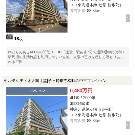
ＪＲ東海道本線 辻堂 徒歩7分
専有面積
83.64㎡
18
枚
ゆとりのある4LDKの間取り JR「辻堂」駅徒歩7分で通勤通学に便利＋
駅周辺の生活施設も利用しやすい立地 太陽の恵みを感じる温もりあふ
れる空間
セルテシティオ湘南辻堂|茅ヶ崎市赤松町の中古マンション
6,480万円
マンション
4LDK / 2000年
3階/14階建
神奈川県茅ヶ崎市赤松町
ＪＲ東海道本線 辻堂 徒歩7分
専有面積
83.64㎡