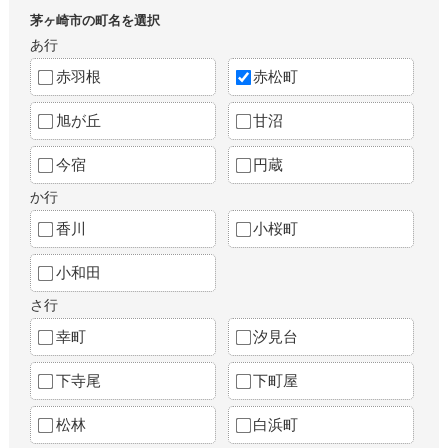
茅ヶ崎市の町名を選択
あ行
赤羽根
赤松町
旭が丘
甘沼
今宿
円蔵
か行
香川
小桜町
小和田
さ行
幸町
汐見台
下寺尾
下町屋
松林
白浜町