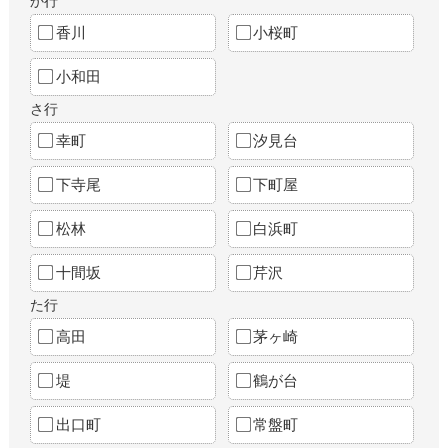
か行
香川
小桜町
小和田
さ行
幸町
汐見台
下寺尾
下町屋
松林
白浜町
十間坂
芹沢
た行
高田
茅ヶ崎
堤
鶴が台
出口町
常盤町