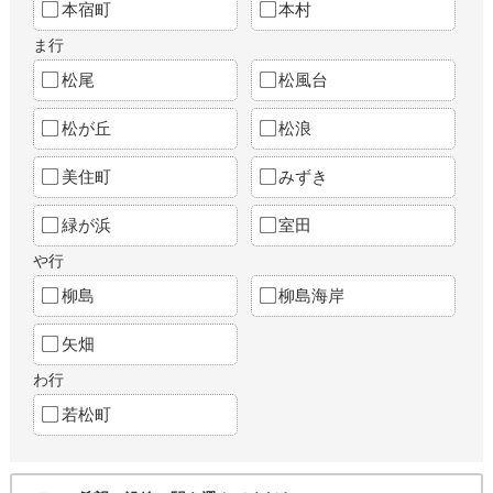
本宿町
本村
ま行
松尾
松風台
松が丘
松浪
美住町
みずき
緑が浜
室田
や行
柳島
柳島海岸
矢畑
わ行
若松町