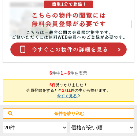
6
1～6
件中
件を表示
6件
見つかりました！
会員登録をすると全
2711
件の中から探せます。
今すぐ見る
条件を絞り込む