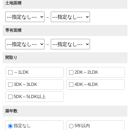
土地面積
～
専有面積
～
間取り
～1LDK
2DK～2LDK
3DK～3LDK
4DK～4LDK
5DK～5LDK以上
築年数
指定なし
5年以内