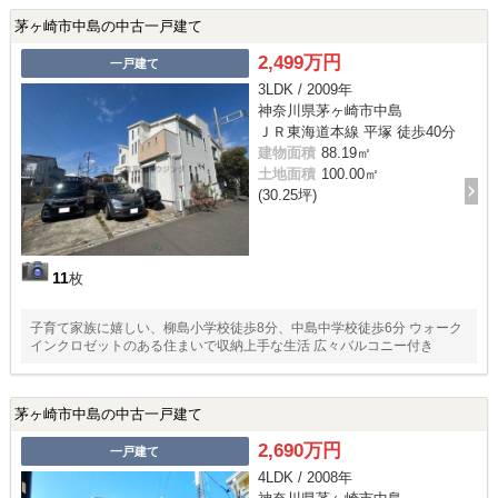
茅ヶ崎市中島の中古一戸建て
2,499万円
一戸建て
3LDK / 2009年
神奈川県茅ヶ崎市中島
ＪＲ東海道本線 平塚 徒歩40分
建物面積
88.19㎡
土地面積
100.00㎡
(30.25坪)
11
枚
子育て家族に嬉しい、柳島小学校徒歩8分、中島中学校徒歩6分 ウォーク
インクロゼットのある住まいで収納上手な生活 広々バルコニー付き
茅ヶ崎市中島の中古一戸建て
2,690万円
一戸建て
4LDK / 2008年