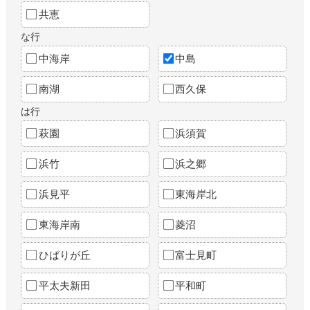
共恵
な行
中海岸
中島
南湖
西久保
は行
萩園
浜須賀
浜竹
浜之郷
浜見平
東海岸北
東海岸南
菱沼
ひばりが丘
富士見町
平太夫新田
平和町