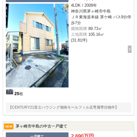
4LDK / 2008年
神奈川県茅ヶ崎市中島
ＪＲ東海道本線 茅ケ崎 バス9分停
歩7分
建物面積
89.73㎡
土地面積
105.16㎡
(31.81坪)
25
枚
【CENTURY21富士ハウジング湘南モールフィル店専属専任物件】
茅ヶ崎市中島の中古一戸建て
NEW
2,690万円
一戸建て