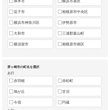
厚木市
横浜市泉区
逗子市
相模原市中央区
横浜市神奈川区
伊勢原市
大和市
三浦郡葉山町
横須賀市
相模原市南区
茅ヶ崎市の町名を選択
あ行
赤羽根
赤松町
旭が丘
甘沼
今宿
円蔵