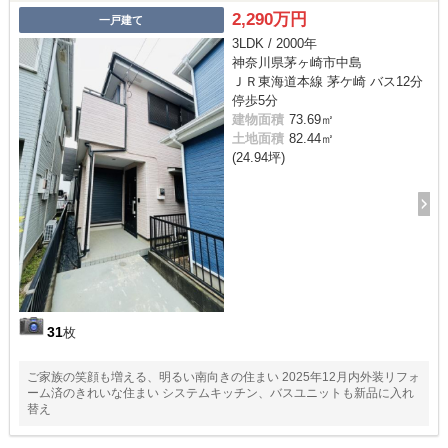
2,290万円
一戸建て
3LDK / 2000年
神奈川県茅ヶ崎市中島
ＪＲ東海道本線 茅ケ崎 バス12分
停歩5分
建物面積
73.69㎡
土地面積
82.44㎡
(24.94坪)
31
枚
ご家族の笑顔も増える、明るい南向きの住まい 2025年12月内外装リフォ
ーム済のきれいな住まい システムキッチン、バスユニットも新品に入れ
替え