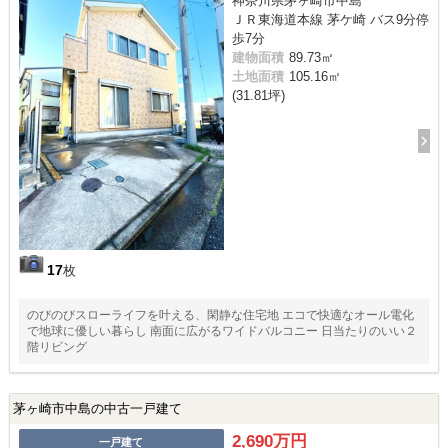
神奈川県茅ヶ崎市中島
ＪＲ東海道本線 茅ケ崎 バス9分停
歩7分
建物面積
89.73㎡
土地面積
105.16㎡
(31.81坪)
17
枚
のびのびスローライフを叶える、閑静な住宅地 エコで快適なオール電化
で地球に優しい暮らし 南面に広がるワイドバルコニー 日当たりのいい２
階リビング
茅ヶ崎市中島の中古一戸建て
2,690万円
一戸建て