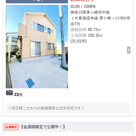
4LDK / 2008年
神奈川県茅ヶ崎市中島
ＪＲ東海道本線 茅ケ崎 バス9分停
歩7分
建物面積
89.73㎡
土地面積
105.16㎡
(31.81坪)
22
枚
◇売主様こだわりの収納豊富な注文住宅です！
【会員様限定で公開中！】
会員限定