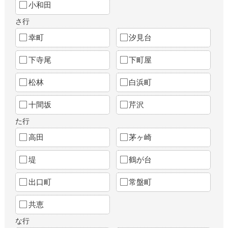
小和田
さ行
幸町
汐見台
下寺尾
下町屋
松林
白浜町
十間坂
芹沢
た行
高田
茅ヶ崎
堤
鶴が台
出口町
常盤町
共恵
な行