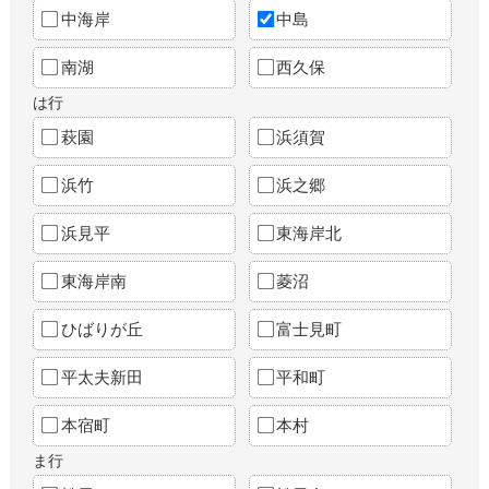
中海岸
中島
南湖
西久保
は行
萩園
浜須賀
浜竹
浜之郷
浜見平
東海岸北
東海岸南
菱沼
ひばりが丘
富士見町
平太夫新田
平和町
本宿町
本村
ま行