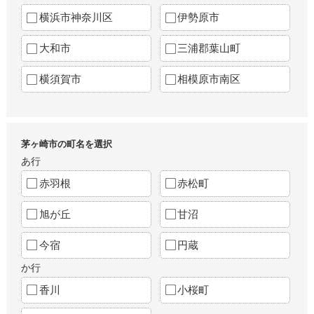
横浜市神奈川区
伊勢原市
大和市
三浦郡葉山町
横須賀市
相模原市南区
茅ヶ崎市の町名を選択
あ行
赤羽根
赤松町
旭が丘
甘沼
今宿
円蔵
か行
香川
小桜町