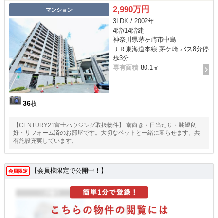
2,990万円
マンション
3LDK / 2002年
4階/14階建
神奈川県茅ヶ崎市中島
ＪＲ東海道本線 茅ケ崎 バス8分停
歩3分
専有面積
80.1㎡
36
枚
【CENTURY21富士ハウジング取扱物件】 南向き・日当たり・眺望良
好・リフォーム済のお部屋です。大切なペットと一緒に暮らせます。共
有施設充実しています。
【会員様限定で公開中！】
会員限定