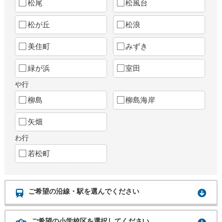
松尾
松風台
松が丘
松浪
美住町
みずき
緑が浜
室田
や行
柳島
柳島海岸
矢畑
わ行
若松町
ご希望の沿線・駅を選んでください
ご希望の小学校区を選択してください