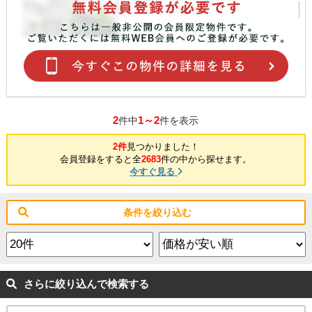
2
1～2
件中
件を表示
2件
見つかりました！
会員登録をすると全
2683
件の中から探せます。
今すぐ見る
条件を絞り込む
さらに絞り込んで検索する