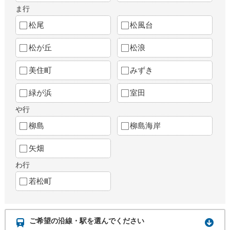
ま行
松尾
松風台
松が丘
松浪
美住町
みずき
緑が浜
室田
や行
柳島
柳島海岸
矢畑
わ行
若松町
ご希望の沿線・駅を選んでください