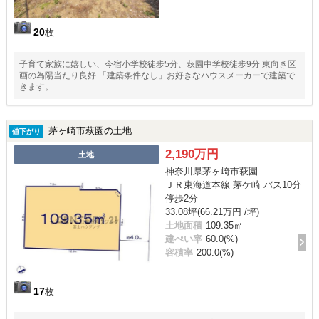
20
枚
子育て家族に嬉しい、今宿小学校徒歩5分、萩園中学校徒歩9分 東向き区
画の為陽当たり良好 「建築条件なし」お好きなハウスメーカーで建築で
きます。
茅ヶ崎市萩園の土地
値下がり
2,190万円
土地
神奈川県茅ヶ崎市萩園
ＪＲ東海道本線 茅ケ崎 バス10分
停歩2分
33.08坪(66.21万円 /坪)
土地面積
109.35㎡
建ぺい率
60.0(%)
容積率
200.0(%)
17
枚