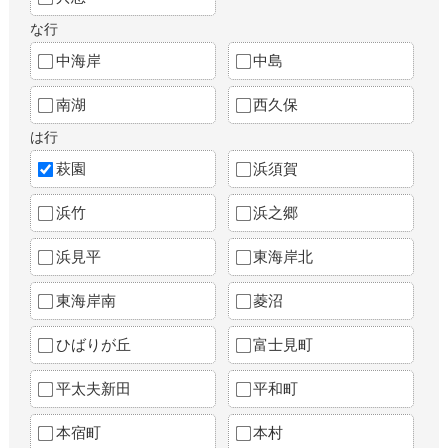
な行
中海岸
中島
南湖
西久保
は行
萩園
浜須賀
浜竹
浜之郷
浜見平
東海岸北
東海岸南
菱沼
ひばりが丘
富士見町
平太夫新田
平和町
本宿町
本村