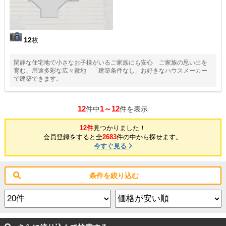
12
枚
閑静な住宅地で小さなお子様がいるご家族にも安心 ご家族の思い出を
育む、用途多彩な広々敷地 「建築条件なし」お好きなハウスメーカー
で建築できます。
12
1～12
件中
件を表示
12件
見つかりました！
会員登録をすると全
2683
件の中から探せます。
今すぐ見る
条件を絞り込む