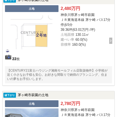
値下がり
2,480万円
土地
神奈川県茅ヶ崎市萩園
ＪＲ東海道本線 茅ケ崎 バス17分
停歩5分
39.36坪(63.01万円 /坪)
土地面積
130.11㎡
建ぺい率
60.0(%)
容積率
160.0(%)
22
枚
【CENTURY21富士ハウジング湘南モールフィル店取扱物件】小学校が
近く小さなお子様も安心。お好きな間取りで納得のプランニング、住ま
いの夢をお手伝いします。
茅ヶ崎市萩園の土地
値下がり
2,780万円
土地
神奈川県茅ヶ崎市萩園
ＪＲ東海道本線 茅ケ崎 バス17分