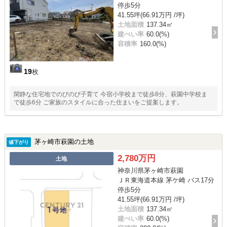
停歩5分
41.55坪(66.91万円 /坪)
土地面積
137.34㎡
建ぺい率
60.0(%)
容積率
160.0(%)
19
枚
閑静な住宅地でのびのび子育て 今宿小学校まで徒歩8分、萩園中学校ま
で徒歩6分 ご家族のスタイルに合った住まいをご提案します。
茅ヶ崎市萩園の土地
値下がり
2,780万円
土地
神奈川県茅ヶ崎市萩園
ＪＲ東海道本線 茅ケ崎 バス17分
停歩5分
41.55坪(66.91万円 /坪)
土地面積
137.34㎡
建ぺい率
60.0(%)