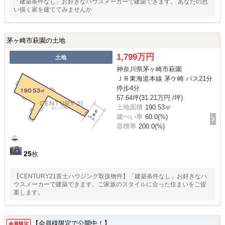
「建築条件なし」お好きなハウスメーカーで建築できます。 あなたの思
い描く家を建ててみませんか
茅ヶ崎市萩園の土地
1,799万円
土地
神奈川県茅ヶ崎市萩園
ＪＲ東海道本線 茅ケ崎 バス21分
停歩4分
57.64坪(31.21万円 /坪)
土地面積
190.53㎡
建ぺい率
60.0(%)
容積率
200.0(%)
25
枚
【CENTURY21富士ハウジング取扱物件】「建築条件なし」お好きなハ
ウスメーカーで建築できます。ご家族のスタイルに合った住まいをご提
案します。
【会員様限定で公開中！】
会員限定