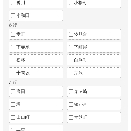
香川
小桜町
小和田
さ行
幸町
汐見台
下寺尾
下町屋
松林
白浜町
十間坂
芹沢
た行
高田
茅ヶ崎
堤
鶴が台
出口町
常盤町
共恵