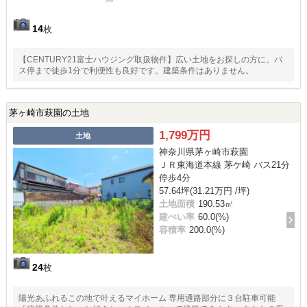
14
枚
【CENTURY21富士ハウジング取扱物件】広い土地をお探しの方に。バ
ス停まで徒歩1分で利便性も良好です。建築条件はありません。
茅ヶ崎市萩園の土地
1,799万円
土地
神奈川県茅ヶ崎市萩園
ＪＲ東海道本線 茅ケ崎 バス21分
停歩4分
57.64坪(31.21万円 /坪)
土地面積
190.53㎡
建ぺい率
60.0(%)
容積率
200.0(%)
24
枚
陽光あふれるこの地で叶えるマイホーム 専用通路部分に３台駐車可能