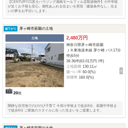
【CENTURY21富士ハウジング湘南モールフィル店取扱物件】小中学校
が近くお子様も安心。個性あふれる住まいを実現「建築条件なし」住ま
いの夢をお手伝いします。
茅ヶ崎市萩園の土地
値下がり
2,480万円
土地
神奈川県茅ヶ崎市萩園
ＪＲ東海道本線 茅ケ崎 バス17分
停歩5分
39.36坪(63.01万円 /坪)
土地面積
130.11㎡
建ぺい率
60.0(%)
容積率
160.0(%)
20
枚
閑静な住宅地でのびのび子育て 今宿小学校まで徒歩8分、萩園中学校ま
で徒歩6分 ご家族のスタイルに合った住まいをご提案します。
茅ヶ崎市萩園の土地