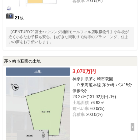
容積率
200.0(%)
21
枚
【CENTURY21富士ハウジング湘南モールフィル店取扱物件】小学校が
近く小さなお子様も安心。お好きな間取りで納得のプランニング、住ま
いの夢をお手伝いします。
茅ヶ崎市萩園の土地
3,070万円
土地
神奈川県茅ヶ崎市萩園
ＪＲ東海道本線 茅ケ崎 バス15分
停歩3分
23.27坪(131.92万円 /坪)
土地面積
76.93㎡
建ぺい率
60.0(%)
容積率
200.0(%)