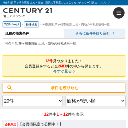
神奈川県 茅ヶ崎市萩園 土地・売地｜藤沢の不動産のことならセンチュリー21富士ハウジング
TOPページ
物件検索
神奈川県 茅ヶ崎市萩園 土地・売地の不動産情報一覧
現在の検索条件
さらに条件を絞り込む
神奈川県 茅ヶ崎市萩園 土地・売地の検索結果一覧
12件
見つかりました！
会員登録をすると全
2683
件の中から探せます。
今すぐ見る
条件を絞り込む
12
1～12
件中
件を表示
【会員様限定で公開中！】
会員限定