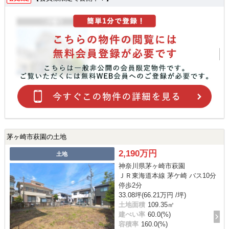
茅ヶ崎市萩園の土地
2,190万円
土地
神奈川県茅ヶ崎市萩園
ＪＲ東海道本線 茅ケ崎 バス10分
停歩2分
33.08坪(66.21万円 /坪)
土地面積
109.35㎡
建ぺい率
60.0(%)
容積率
160.0(%)