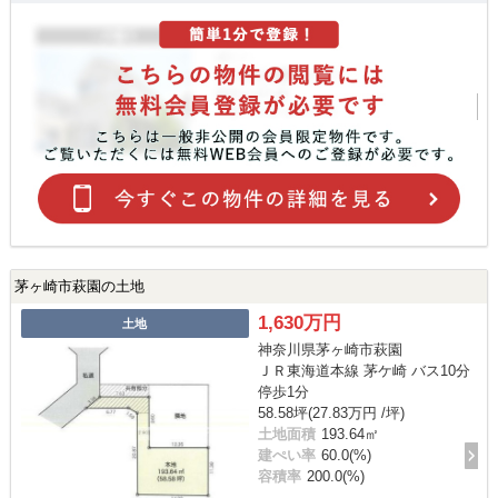
茅ヶ崎市萩園の土地
1,630万円
土地
神奈川県茅ヶ崎市萩園
ＪＲ東海道本線 茅ケ崎 バス10分
停歩1分
58.58坪(27.83万円 /坪)
土地面積
193.64㎡
建ぺい率
60.0(%)
容積率
200.0(%)