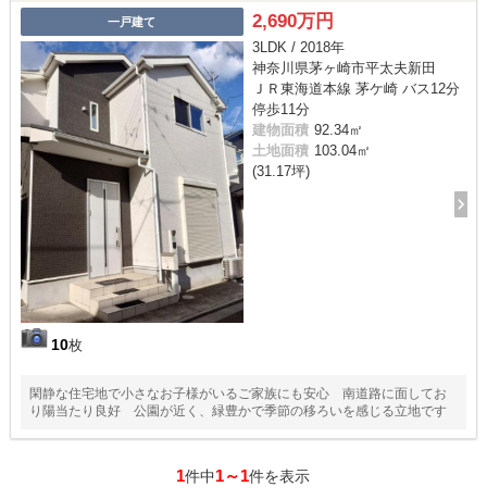
2,690万円
一戸建て
3LDK / 2018年
神奈川県茅ヶ崎市平太夫新田
ＪＲ東海道本線 茅ケ崎 バス12分
停歩11分
建物面積
92.34㎡
土地面積
103.04㎡
(31.17坪)
10
枚
閑静な住宅地で小さなお子様がいるご家族にも安心 南道路に面してお
り陽当たり良好 公園が近く、緑豊かで季節の移ろいを感じる立地です
1
1～1
件中
件を表示