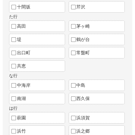
十間坂
芹沢
た行
高田
茅ヶ崎
堤
鶴が台
出口町
常盤町
共恵
な行
中海岸
中島
南湖
西久保
は行
萩園
浜須賀
浜竹
浜之郷