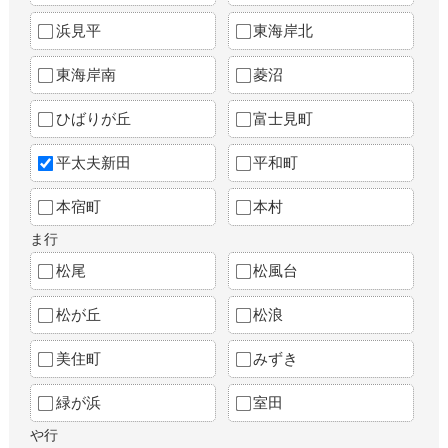
浜見平
東海岸北
東海岸南
菱沼
ひばりが丘
富士見町
平太夫新田
平和町
本宿町
本村
ま行
松尾
松風台
松が丘
松浪
美住町
みずき
緑が浜
室田
や行