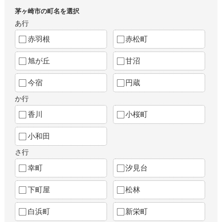
茅ヶ崎市の町名を選択
あ行
赤羽根
赤松町
旭が丘
甘沼
今宿
円蔵
か行
香川
小桜町
小和田
さ行
幸町
汐見台
下町屋
松林
白浜町
新栄町