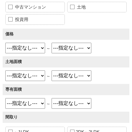
中古マンション
土地
投資用
価格
～
土地面積
～
専有面積
～
間取り
～1LDK
2DK～2LDK