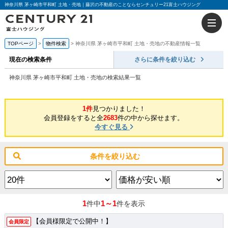
神奈川県 茅ヶ崎市平和町 土地・売地｜藤沢の不動産のことならセンチュリー21富士ハウジング
TOPページ
物件検索
神奈川県 茅ヶ崎市平和町 土地・売地の不動産情報一覧
現在の検索条件
さらに条件を絞り込む
神奈川県 茅ヶ崎市平和町 土地・売地の検索結果一覧
1件
見つかりました！
会員登録をすると全
2683
件の中から探せます。
今すぐ見る
条件を絞り込む
1
1～1
件中
件を表示
【会員様限定で公開中！】
会員限定