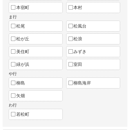
本宿町
本村
ま行
松尾
松風台
松が丘
松浪
美住町
みずき
緑が浜
室田
や行
柳島
柳島海岸
矢畑
わ行
若松町