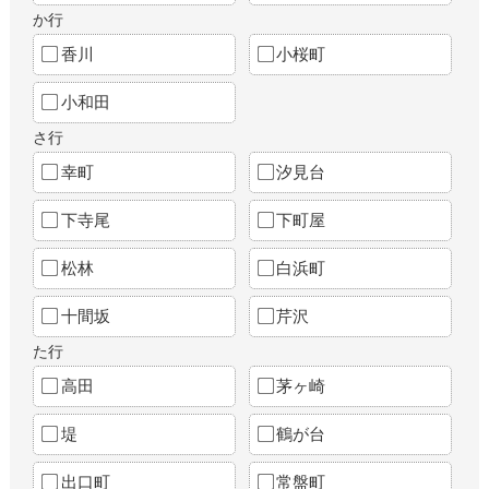
か行
香川
小桜町
小和田
さ行
幸町
汐見台
下寺尾
下町屋
松林
白浜町
十間坂
芹沢
た行
高田
茅ヶ崎
堤
鶴が台
出口町
常盤町