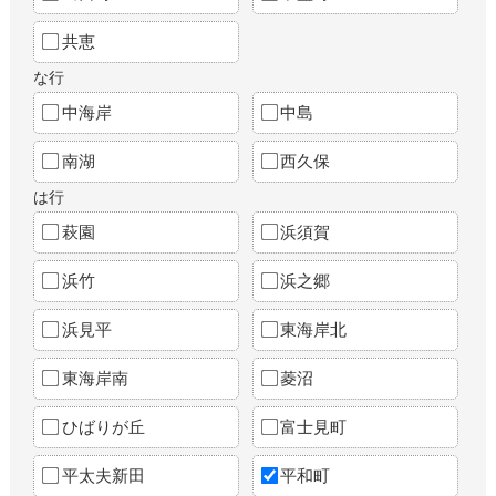
共恵
な行
中海岸
中島
南湖
西久保
は行
萩園
浜須賀
浜竹
浜之郷
浜見平
東海岸北
東海岸南
菱沼
ひばりが丘
富士見町
平太夫新田
平和町