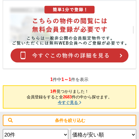
1
1～1
件中
件を表示
1件
見つかりました！
会員登録をすると全
2683
件の中から探せます。
今すぐ見る
条件を絞り込む