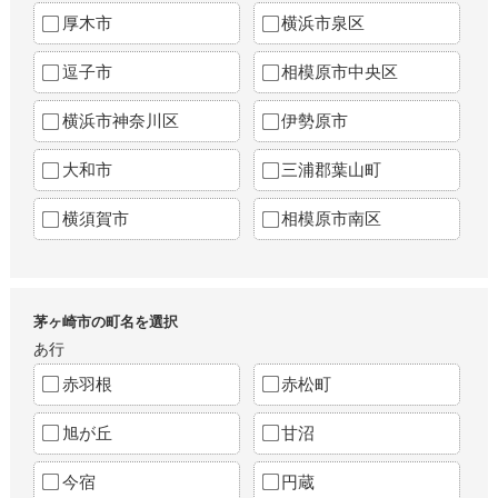
厚木市
横浜市泉区
逗子市
相模原市中央区
横浜市神奈川区
伊勢原市
大和市
三浦郡葉山町
横須賀市
相模原市南区
茅ヶ崎市の町名を選択
あ行
赤羽根
赤松町
旭が丘
甘沼
今宿
円蔵