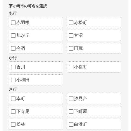
茅ヶ崎市の町名を選択
あ行
赤羽根
赤松町
旭が丘
甘沼
今宿
円蔵
か行
香川
小桜町
小和田
さ行
幸町
汐見台
下寺尾
下町屋
松林
白浜町