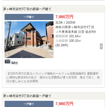
茅ヶ崎市浜竹3丁目の新築一戸建て
7,980万円
一戸建て
3LDK / 2025年
神奈川県茅ヶ崎市浜竹3丁目
ＪＲ東海道本線 辻堂 徒歩9分
建物面積
101.64㎡
土地面積
100.10㎡
(30.28坪)
32
枚
【CENTURY21富士ハウジング湘南モールフィル店取扱物件】通勤通学
に便利な駅歩9分の近さ 穏やかな雰囲気が漂う住宅街 海まで近く、休
日が楽しみになる住環境
茅ヶ崎市浜竹3丁目の新築一戸建て
7,980万円
一戸建て