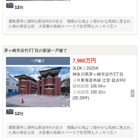
12
枚
通勤通学に便利な駅歩9分の近さ 潮風が心地よく穏やかな気候に恵まれ
た海が身近な街 大容量の収納スペースで住空間もスッキリ広々
茅ヶ崎市浜竹3丁目の新築一戸建て
7,980万円
一戸建て
3LDK / 2025年
神奈川県茅ヶ崎市浜竹3丁目
ＪＲ東海道本線 辻堂 徒歩9分
建物面積
106.04㎡
土地面積
100.10㎡
(30.28坪)
12
枚
通勤通学に便利な駅歩9分の近さ 潮風が心地よく穏やかな気候に恵まれ
た海が身近な街 大容量の収納スペースで住空間もスッキリ広々