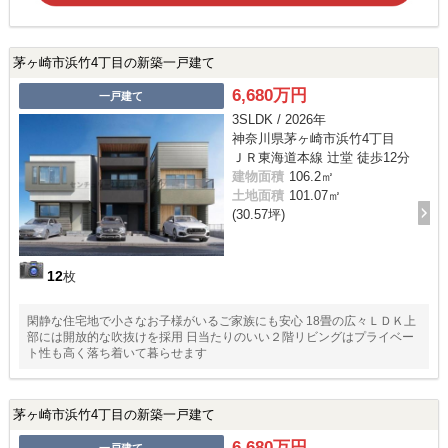
茅ヶ崎市浜竹4丁目の新築一戸建て
6,680万円
一戸建て
3SLDK / 2026年
神奈川県茅ヶ崎市浜竹4丁目
ＪＲ東海道本線 辻堂 徒歩12分
建物面積
106.2㎡
土地面積
101.07㎡
(30.57坪)
12
枚
閑静な住宅地で小さなお子様がいるご家族にも安心 18畳の広々ＬＤＫ上
部には開放的な吹抜けを採用 日当たりのいい２階リビングはプライベー
ト性も高く落ち着いて暮らせます
茅ヶ崎市浜竹4丁目の新築一戸建て
6,680万円