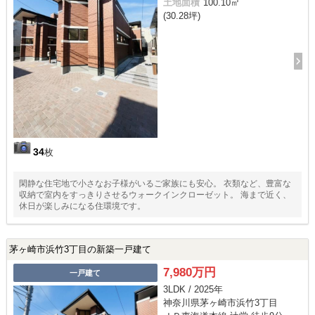
土地面積
100.10㎡
(30.28坪)
34
枚
閑静な住宅地で小さなお子様がいるご家族にも安心。 衣類など、豊富な
収納で室内をすっきりさせるウォークインクローゼット。 海まで近く、
休日が楽しみになる住環境です。
茅ヶ崎市浜竹3丁目の新築一戸建て
7,980万円
一戸建て
3LDK / 2025年
神奈川県茅ヶ崎市浜竹3丁目