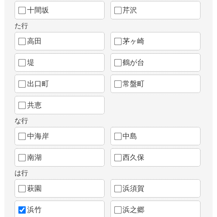
十間坂
芹沢
た行
高田
茅ヶ崎
堤
鶴が台
出口町
常盤町
共恵
な行
中海岸
中島
南湖
西久保
は行
萩園
浜須賀
浜竹
浜之郷