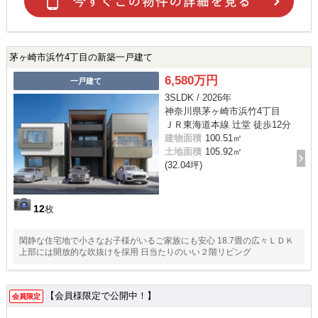
茅ヶ崎市浜竹4丁目の新築一戸建て
6,580万円
一戸建て
3SLDK / 2026年
神奈川県茅ヶ崎市浜竹4丁目
ＪＲ東海道本線 辻堂 徒歩12分
建物面積
100.51㎡
土地面積
105.92㎡
(32.04坪)
12
枚
閑静な住宅地で小さなお子様がいるご家族にも安心 18.7畳の広々ＬＤＫ
上部には開放的な吹抜けを採用 日当たりのいい２階リビング
【会員様限定で公開中！】
会員限定