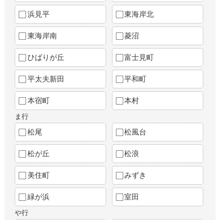
浜見平
東海岸北
東海岸南
菱沼
ひばりが丘
富士見町
平太夫新田
平和町
本宿町
本村
ま行
松尾
松風台
松が丘
松浪
美住町
みずき
緑が浜
室田
や行