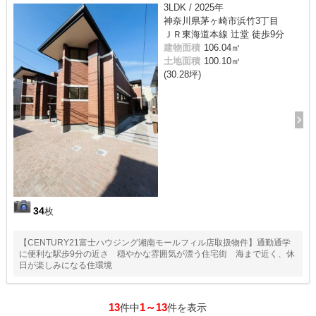
3LDK / 2025年
神奈川県茅ヶ崎市浜竹3丁目
ＪＲ東海道本線 辻堂 徒歩9分
建物面積
106.04㎡
土地面積
100.10㎡
(30.28坪)
34
枚
【CENTURY21富士ハウジング湘南モールフィル店取扱物件】通勤通学
に便利な駅歩9分の近さ 穏やかな雰囲気が漂う住宅街 海まで近く、休
日が楽しみになる住環境
13
1～13
件中
件を表示