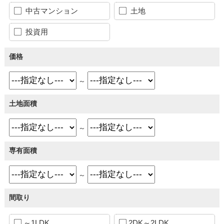
中古マンション
土地
投資用
価格
～
土地面積
～
専有面積
～
間取り
～1LDK
2DK～2LDK