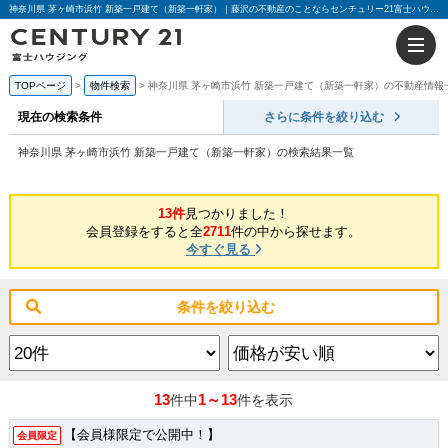
神奈川県 茅ヶ崎市浜竹 新築一戸建て（新築一軒家）｜藤沢の不動産のことならセンチュリー21富士ハウジング
TOPページ
物件検索
神奈川県 茅ヶ崎市浜竹 新築一戸建て（新築一軒家）の不動産情報
現在の検索条件
さらに条件を絞り込む
神奈川県 茅ヶ崎市浜竹 新築一戸建て（新築一軒家）の検索結果一覧
13件
見つかりました！
会員登録をすると全
2711
件の中から探せます。
今すぐ見る
条件を絞り込む
13
1～13
件中
件を表示
【会員様限定で公開中！】
会員限定