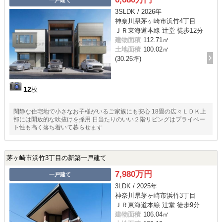
一戸建て
3SLDK / 2026年
神奈川県茅ヶ崎市浜竹4丁目
ＪＲ東海道本線 辻堂 徒歩12分
建物面積
112.71㎡
土地面積
100.02㎡
(30.26坪)
12
枚
閑静な住宅地で小さなお子様がいるご家族にも安心 18畳の広々ＬＤＫ上
部には開放的な吹抜けを採用 日当たりのいい２階リビングはプライベー
ト性も高く落ち着いて暮らせます
茅ヶ崎市浜竹3丁目の新築一戸建て
7,980万円
一戸建て
3LDK / 2025年
神奈川県茅ヶ崎市浜竹3丁目
ＪＲ東海道本線 辻堂 徒歩9分
建物面積
106.04㎡