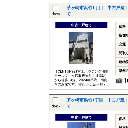
茅ヶ崎市浜竹1丁目 中古戸建
て
check
中古一戸建て
価格
所在
交通
間取
建物
築年
【CENTURY21富士ハウジング湘南
モールフィル店取扱物件】辻堂駅
1
から徒歩13分、2024年築浅、南向
きのお家です。2階LDKは広々約20
帖ございます。
茅ヶ崎市浜竹1丁目 中古戸建
て
check
中古一戸建て
価格
所在