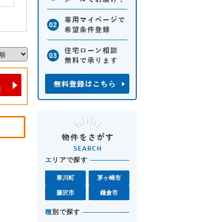
エ
リアで探す
寒川町
茅ヶ崎市
藤沢市
鎌倉市
種
別で探す