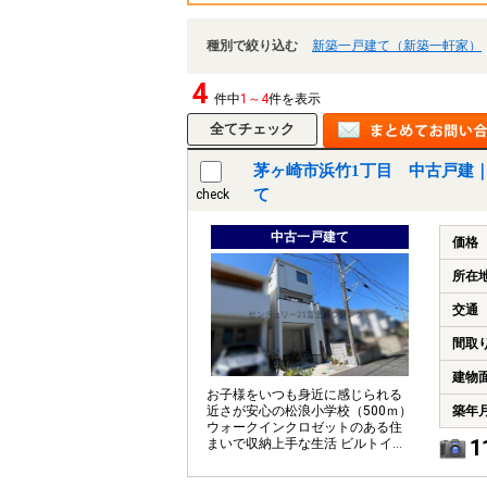
種別で絞り込む
新築一戸建て（新築一軒家）
4
件中
1～4
件を表示
茅ヶ崎市浜竹1丁目 中古戸建
て
check
中古一戸建て
価格
所在
交通
間取
建物
お子様をいつも身近に感じられる
近さが安心の松浪小学校（500ｍ）
築年
ウォークインクロゼットのある住
1
まいで収納上手な生活 ビルトイン
ガレージが大切な愛車を守る