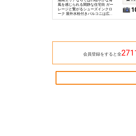
湘南エリアならではの穏やかな海
風を感じられる閑静な住宅街 ガー
1
レージと繋がるシューズインクロ
ーク 屋外水栓付きバルコニは広々
11帖 シーリングファン付きの勾配
天井
271
会員登録をすると全