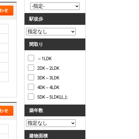
駅徒歩
間取り
～1LDK
2DK～2LDK
3DK～3LDK
4DK～4LDK
5DK～5LDK以上
築年数
建物面積