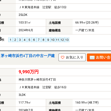
ＪＲ東海道本線 辻堂駅 徒歩13分
2SLDK
り
103.51㎡
66.99㎡(20.26坪)
面積
土地面積
2024年6月
一戸建て/木造
月
建物構造
3
枚
｜茅ヶ崎市浜竹4丁目の中古一戸建
9,990万円
神奈川県茅ヶ崎市浜竹4丁目
地
ＪＲ東海道本線 辻堂駅 徒歩16分
3LDK
り
117.79㎡
160.99㎡(48.7坪)
面積
土地面積
2024年7月
一戸建て/木造
月
建物構造