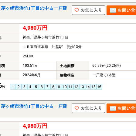
｜茅ヶ崎市浜竹1丁目の中古一戸建
4,980万円
神奈川県茅ヶ崎市浜竹1丁目
地
ＪＲ東海道本線 辻堂駅 徒歩13分
2SLDK
り
103.51㎡
66.99㎡(20.26坪)
面積
土地面積
2024年6月
一戸建て/木造
月
建物構造
6
枚
｜茅ヶ崎市浜竹1丁目の中古一戸建
4,980万円
神奈川県茅ヶ崎市浜竹1丁目
地