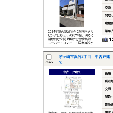
交通
間取
建物
築年
2024年築の築浅物件 2階南向きリ
ビングはゆとりの約20帖、明るく
1
開放的な空間 周辺には教育施設・
スーパー・コンビニ・医療施設が
揃い、生活環境良好
茅ヶ崎市浜竹4丁目 中古戸建
て
check
中古一戸建て
価格
所在
交通
間取
建物
築年