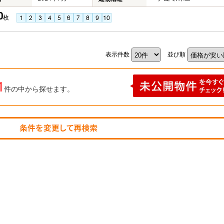
0
枚
表示件数
並び順
1
件の中から探せます。