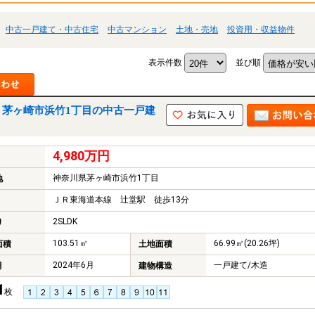
中古一戸建て・中古住宅
中古マンション
土地・売地
投資用・収益物件
表示件数
並び順
｜茅ヶ崎市浜竹1丁目の中古一戸建
4,980万円
神奈川県茅ヶ崎市浜竹1丁目
地
ＪＲ東海道本線 辻堂駅 徒歩13分
2SLDK
り
103.51㎡
66.99㎡(20.26坪)
面積
土地面積
2024年6月
一戸建て/木造
月
建物構造
1
枚