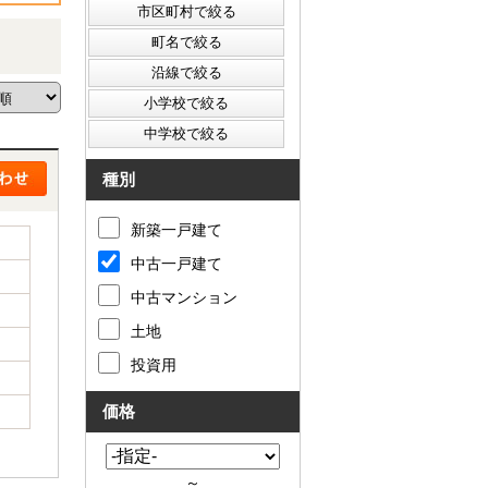
種別
新築一戸建て
中古一戸建て
中古マンション
土地
投資用
価格
～