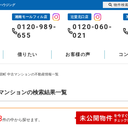
物件検
士ハウジング
湘南モールフィル店
辻堂北口店
-
0120-989-
0120-060-
655
021
借りたい
お客様の声
コ
本宿町 中古マンションの不動産情報一覧
古マンションの検索結果一覧
3
件の中から探せます。