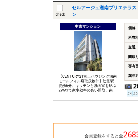
セルアージュ湘南ブリエテラス
ン
check
中古マンション
価格
所在
交通
間取
専有
築年
【CENTURY21富士ハウジング湘南
モールフィル店取扱物件】辻堂駅
2
徒歩6分、キッチンと洗面室を結ぶ
2WAYで家事効率の良い間取、南東
向きの明るいお部屋です。
268
会員登録をすると全