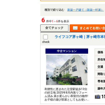
種別で絞り込む
新築一戸建て（新築一軒家）
6
件中
1～6
件を表示
ライフコア茅ヶ崎｜茅ヶ崎市本
check
中古マンション
価格
所在
交通
間取
専有
築年
利便性に恵まれた辻堂駅徒歩13分
の好立地 2025年8月内装リフォー
1
ム済み 床が柔らかい和室付の物件!
お子様の遊び部屋としてもお使い
いただけます。