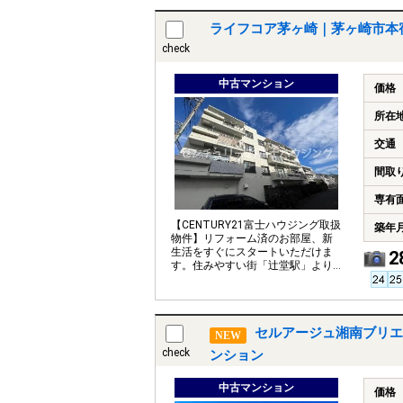
ライフコア茅ヶ崎｜茅ヶ崎市本
check
中古マンション
価格
所在
交通
間取
専有
【CENTURY21富士ハウジング取扱
築年
物件】リフォーム済のお部屋、新
生活をすぐにスタートいただけま
2
す。住みやすい街「辻堂駅」より
平坦徒歩圏です。
セルアージュ湘南ブリエ
NEW
check
ンション
中古マンション
価格