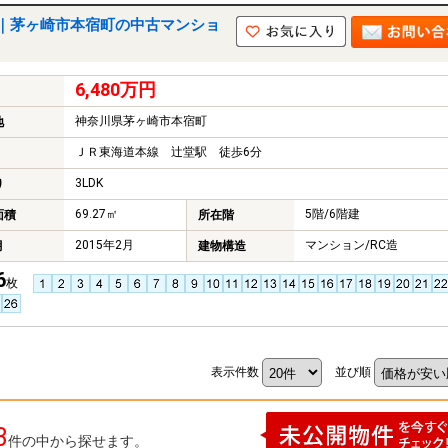
｜茅ヶ崎市本宿町の中古マンショ
6,480万円
神奈川県茅ヶ崎市本宿町
地
ＪＲ東海道本線 辻堂駅 徒歩6分
3LDK
り
69.27㎡
5階/6階建
面積
所在階
2015年2月
マンション/RC造
月
建物構造
6
枚
表示件数
並び順
3
件の中から探せます。