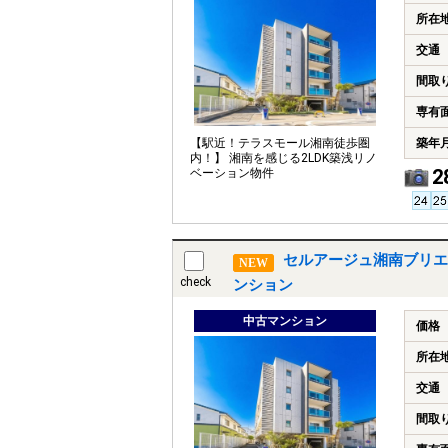
所在
交通
間取
専有
築年
【駅近！テラスモール湘南徒歩圏
内！】 湘南を感じる2LDK築浅リノ
2
ベーション物件
セルアージュ湘南ブリエ
NEW
check
ンション
中古マンション
価格
所在
交通
間取