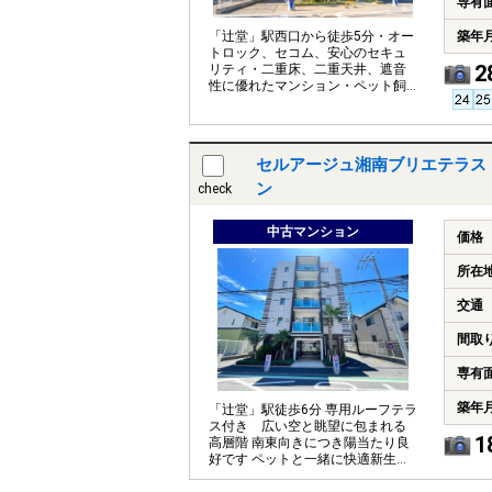
専有
築年
「辻堂」駅西口から徒歩5分・オー
トロック、セコム、安心のセキュ
2
リティ・二重床、二重天井、遮音
性に優れたマンション・ペット飼
育可能（細則有）
セルアージュ湘南ブリエテラス
ン
check
中古マンション
価格
所在
交通
間取
専有
築年
「辻堂」駅徒歩6分 専用ルーフテラ
ス付き 広い空と眺望に包まれる
1
高層階 南東向きにつき陽当たり良
好です ペットと一緒に快適新生活
をスタート