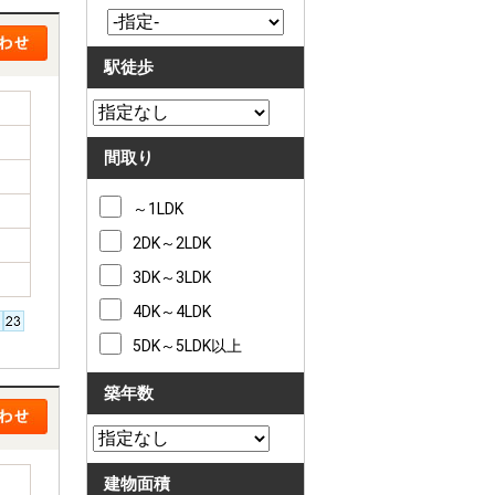
駅徒歩
間取り
～1LDK
2DK～2LDK
3DK～3LDK
4DK～4LDK
5DK～5LDK以上
築年数
建物面積