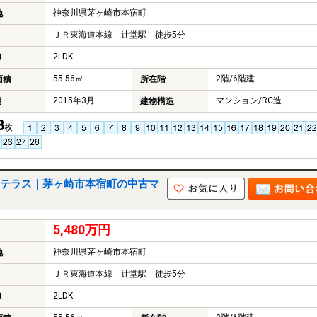
神奈川県茅ヶ崎市本宿町
地
ＪＲ東海道本線 辻堂駅 徒歩5分
2LDK
り
55.56㎡
2階/6階建
面積
所在階
2015年3月
マンション/RC造
月
建物構造
8
枚
テラス｜茅ヶ崎市本宿町の中古マ
5,480万円
神奈川県茅ヶ崎市本宿町
地
ＪＲ東海道本線 辻堂駅 徒歩5分
2LDK
り