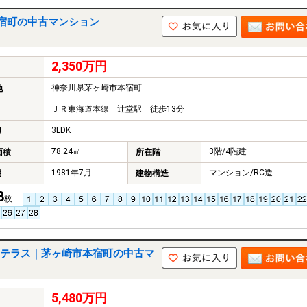
宿町の中古マンション
2,350万円
神奈川県茅ヶ崎市本宿町
地
ＪＲ東海道本線 辻堂駅 徒歩13分
3LDK
り
78.24㎡
3階/4階建
面積
所在階
1981年7月
マンション/RC造
月
建物構造
8
枚
テラス｜茅ヶ崎市本宿町の中古マ
5,480万円