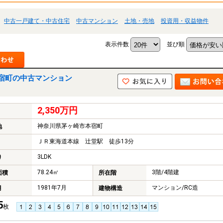
中古一戸建て・中古住宅
中古マンション
土地・売地
投資用・収益物件
表示件数
並び順
宿町の中古マンション
2,350万円
神奈川県茅ヶ崎市本宿町
地
ＪＲ東海道本線 辻堂駅 徒歩13分
3LDK
り
78.24㎡
3階/4階建
面積
所在階
1981年7月
マンション/RC造
月
建物構造
5
枚