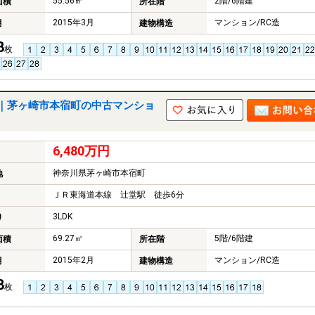
55.56㎡
2階/6階建
面積
所在階
2015年3月
マンション/RC造
月
建物構造
8
枚
｜茅ヶ崎市本宿町の中古マンショ
6,480万円
神奈川県茅ヶ崎市本宿町
地
ＪＲ東海道本線 辻堂駅 徒歩6分
3LDK
り
69.27㎡
5階/6階建
面積
所在階
2015年2月
マンション/RC造
月
建物構造
8
枚