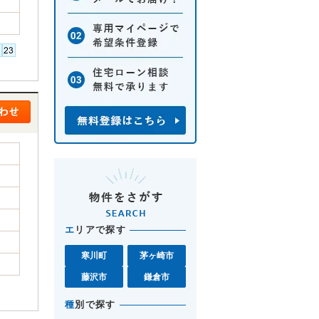
エ
リアで探す
寒川町
茅ヶ崎市
藤沢市
鎌倉市
種
別で探す