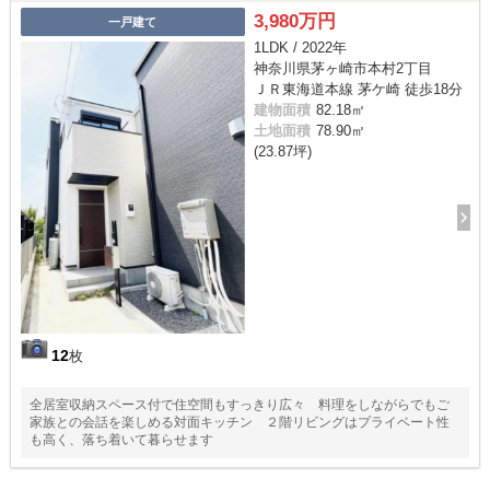
3,980万円
一戸建て
1LDK / 2022年
神奈川県茅ヶ崎市本村2丁目
ＪＲ東海道本線 茅ケ崎 徒歩18分
建物面積
82.18㎡
土地面積
78.90㎡
(23.87坪)
12
枚
全居室収納スペース付で住空間もすっきり広々 料理をしながらでもご
家族との会話を楽しめる対面キッチン ２階リビングはプライベート性
も高く、落ち着いて暮らせます