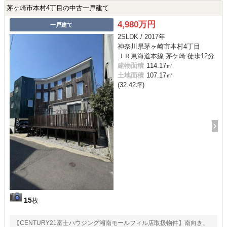
茅ヶ崎市本村4丁目の中古一戸建て
4,980万円
一戸建て
2SLDK / 2017年
神奈川県茅ヶ崎市本村4丁目
ＪＲ東海道本線 茅ケ崎 徒歩12分
建物面積
114.17㎡
土地面積
107.17㎡
(32.42坪)
15
枚
【CENTURY21富士ハウジング湘南モールフィル店取扱物件】南向き、