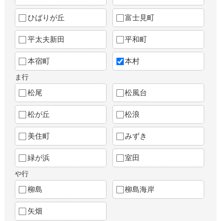
ひばりが丘
富士見町
平太夫新田
平和町
本宿町
本村
ま行
松尾
松風台
松が丘
松浪
美住町
みずき
緑が浜
室田
や行
柳島
柳島海岸
矢畑