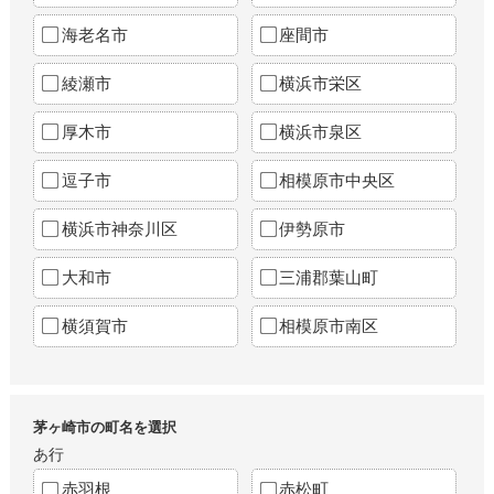
海老名市
座間市
綾瀬市
横浜市栄区
厚木市
横浜市泉区
逗子市
相模原市中央区
横浜市神奈川区
伊勢原市
大和市
三浦郡葉山町
横須賀市
相模原市南区
茅ヶ崎市の町名を選択
あ行
赤羽根
赤松町