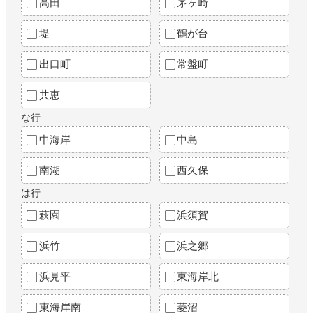
高田
茅ヶ崎
堤
鶴が台
出口町
常盤町
共恵
な行
中海岸
中島
南湖
西久保
は行
萩園
浜須賀
浜竹
浜之郷
浜見平
東海岸北
東海岸南
菱沼