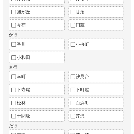
旭が丘
甘沼
今宿
円蔵
か行
香川
小桜町
小和田
さ行
幸町
汐見台
下寺尾
下町屋
松林
白浜町
十間坂
芹沢
た行