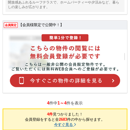
開放感あふれるルーフテラスで、ホームパーティーや夕涼みなど、暮ら
しの楽しみが広がります。
【会員様限定で公開中！】
会員限定
4
1～4
件中
件を表示
4件
見つかりました！
会員登録をすると全
2683
件の中から探せます。
今すぐ見る