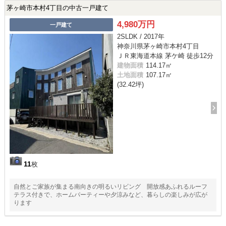
茅ヶ崎市本村4丁目の中古一戸建て
4,980万円
一戸建て
2SLDK / 2017年
神奈川県茅ヶ崎市本村4丁目
ＪＲ東海道本線 茅ケ崎 徒歩12分
建物面積
114.17㎡
土地面積
107.17㎡
(32.42坪)
11
枚
自然とご家族が集まる南向きの明るいリビング 開放感あふれるルーフ
テラス付きで、ホームパーティーや夕涼みなど、暮らしの楽しみが広が
ります