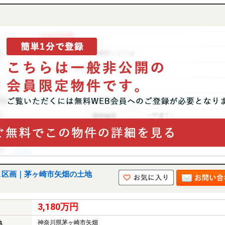
1区画｜茅ヶ崎市矢畑の土地
3,180万円
神奈川県茅ヶ崎市矢畑
地