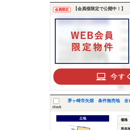
【会員様限定で公開中！】
会員限定
茅ヶ崎市矢畑 条件無売地 全
check
土地
価格
所在