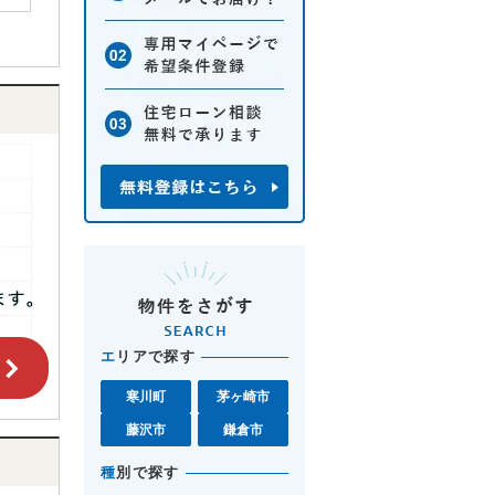
エ
リアで探す
寒川町
茅ヶ崎市
藤沢市
鎌倉市
種
別で探す