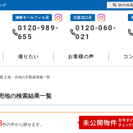
物件検
ング
湘南モールフィル店
辻堂北口店
-
0120-989-
0120-060-
655
021
借りたい
お客様の声
コ
畑 土地・売地の不動産情報一覧
・売地の検索結果一覧
3
件の中から探せます。