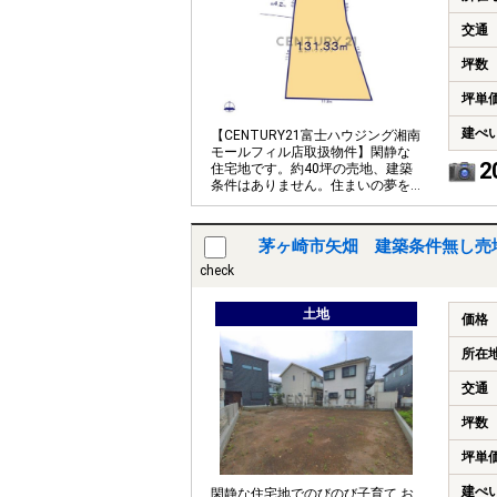
交通
坪数
坪単
建ぺ
【CENTURY21富士ハウジング湘南
モールフィル店取扱物件】閑静な
2
住宅地です。約40坪の売地、建築
条件はありません。住まいの夢を
お手伝いします。
茅ヶ崎市矢畑 建築条件無し売
check
土地
価格
所在
交通
坪数
坪単
建ぺ
閑静な住宅地でのびのび子育て お