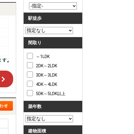
駅徒歩
間取り
～1LDK
2DK～2LDK
3DK～3LDK
4DK～4LDK
5DK～5LDK以上
築年数
建物面積