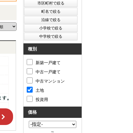
種別
新築一戸建て
中古一戸建て
中古マンション
土地
投資用
価格
～