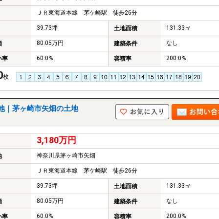
ＪＲ東海道本線 茅ケ崎駅 徒歩26分
39.73坪
131.33㎡
土地面積
80.05万円
なし
価
建築条件
60.0%
200.0%
い率
容積率
0
枚
地｜茅ヶ崎市矢畑の土地
3,180万円
神奈川県茅ヶ崎市矢畑
地
ＪＲ東海道本線 茅ケ崎駅 徒歩26分
39.73坪
131.33㎡
土地面積
80.05万円
なし
価
建築条件
60.0%
200.0%
い率
容積率