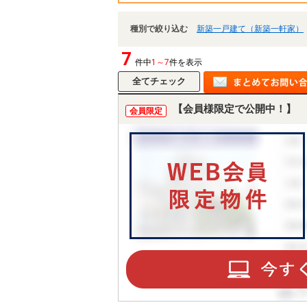
種別で絞り込む
新築一戸建て（新築一軒家）
7
件中
1～7
件を表示
【会員様限定で公開中！】
会員限定