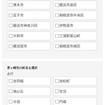
厚木市
横浜市泉区
逗子市
相模原市中央区
横浜市神奈川区
伊勢原市
大和市
三浦郡葉山町
横須賀市
相模原市南区
茅ヶ崎市の町名を選択
あ行
赤羽根
赤松町
旭が丘
甘沼
今宿
円蔵