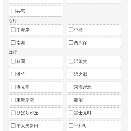
共恵
な行
中海岸
中島
南湖
西久保
は行
萩園
浜須賀
浜竹
浜之郷
浜見平
東海岸北
東海岸南
菱沼
ひばりが丘
富士見町
平太夫新田
平和町