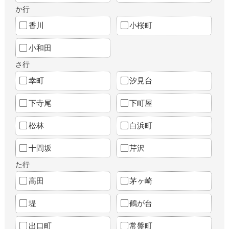
か行
香川
小桜町
小和田
さ行
幸町
汐見台
下寺尾
下町屋
松林
白浜町
十間坂
芹沢
た行
高田
茅ヶ崎
堤
鶴が台
出口町
常盤町