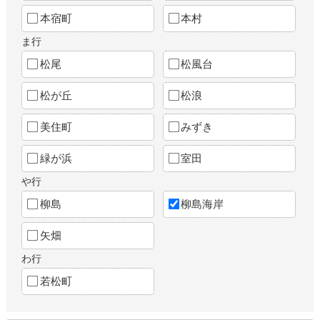
本宿町
本村
ま行
松尾
松風台
松が丘
松浪
美住町
みずき
緑が浜
室田
や行
柳島
柳島海岸
矢畑
わ行
若松町