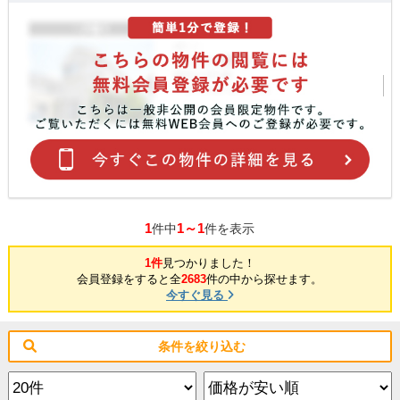
1
1～1
件中
件を表示
1件
見つかりました！
会員登録をすると全
2683
件の中から探せます。
今すぐ見る
条件を絞り込む