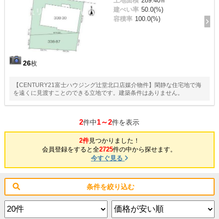
土地面積
289.40㎡
建ぺい率
50.0(%)
容積率
100.0(%)
26
枚
【CENTURY21富士ハウジング辻堂北口店媒介物件】閑静な住宅地で海
を遠くに見渡すことのできる立地です。建築条件はありません。
2
1～2
件中
件を表示
2件
見つかりました！
会員登録をすると全
2725
件の中から探せます。
今すぐ見る
条件を絞り込む