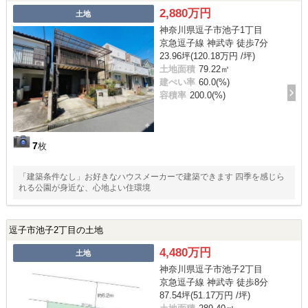
2,880万円
土地
神奈川県逗子市池子1丁目
京急逗子線 神武寺 徒歩7分
23.96坪(120.18万円 /坪)
土地面積
79.22㎡
建ぺい率
60.0(%)
容積率
200.0(%)
7
枚
「建築条件なし」お好きなハウスメーカーで建築できます 四季を感じら
れる公園が身近な、心地よい住環境
逗子市池子2丁目の土地
4,480万円
土地
神奈川県逗子市池子2丁目
京急逗子線 神武寺 徒歩8分
87.54坪(51.17万円 /坪)