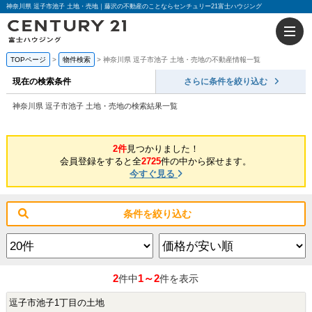
神奈川県 逗子市池子 土地・売地｜藤沢の不動産のことならセンチュリー21富士ハウジング
TOPページ
物件検索
神奈川県 逗子市池子 土地・売地の不動産情報一覧
現在の検索条件
さらに条件を絞り込む
神奈川県 逗子市池子 土地・売地の検索結果一覧
2件
見つかりました！
会員登録をすると全
2725
件の中から探せます。
今すぐ見る
条件を絞り込む
2
1～2
件中
件を表示
逗子市池子1丁目の土地