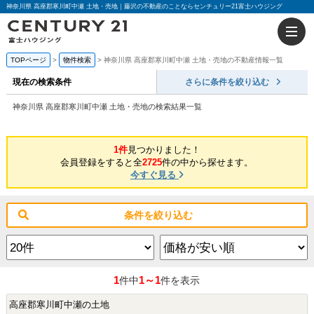
神奈川県 高座郡寒川町中瀬 土地・売地｜藤沢の不動産のことならセンチュリー21富士ハウジング
TOPページ
物件検索
神奈川県 高座郡寒川町中瀬 土地・売地の不動産情報一覧
現在の検索条件
さらに条件を絞り込む
神奈川県 高座郡寒川町中瀬 土地・売地の検索結果一覧
1件
見つかりました！
会員登録をすると全
2725
件の中から探せます。
今すぐ見る
条件を絞り込む
1
1～1
件中
件を表示
高座郡寒川町中瀬の土地