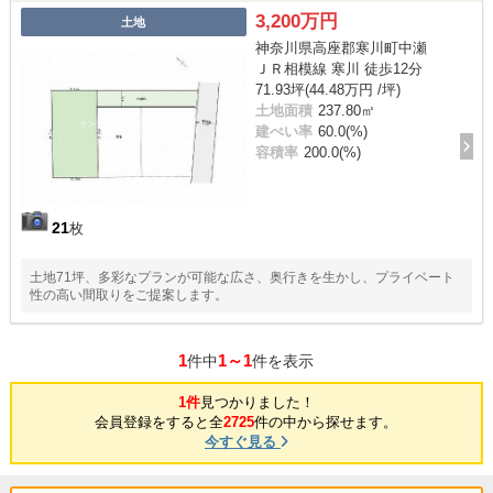
3,200万円
土地
神奈川県高座郡寒川町中瀬
ＪＲ相模線 寒川 徒歩12分
71.93坪(44.48万円 /坪)
土地面積
237.80㎡
建ぺい率
60.0(%)
容積率
200.0(%)
21
枚
土地71坪、多彩なプランが可能な広さ、奥行きを生かし、プライベート
性の高い間取りをご提案します。
1
1～1
件中
件を表示
1件
見つかりました！
会員登録をすると全
2725
件の中から探せます。
今すぐ見る