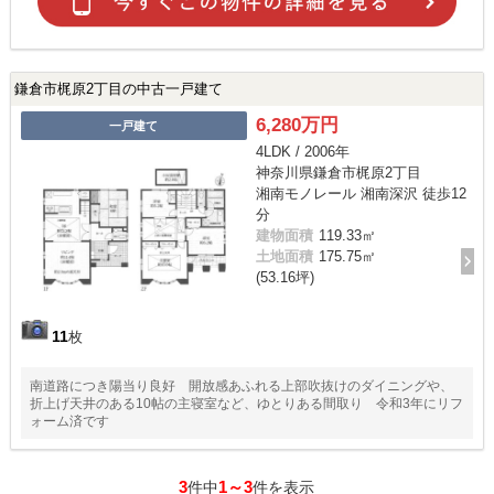
鎌倉市梶原2丁目の中古一戸建て
6,280万円
一戸建て
4LDK / 2006年
神奈川県鎌倉市梶原2丁目
湘南モノレール 湘南深沢 徒歩12
分
建物面積
119.33㎡
土地面積
175.75㎡
(53.16坪)
11
枚
南道路につき陽当り良好 開放感あふれる上部吹抜けのダイニングや、
折上げ天井のある10帖の主寝室など、ゆとりある間取り 令和3年にリフ
ォーム済です
3
1～3
件中
件を表示