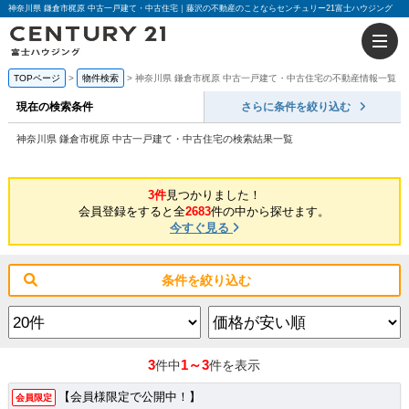
神奈川県 鎌倉市梶原 中古一戸建て・中古住宅｜藤沢の不動産のことならセンチュリー21富士ハウジング
TOPページ
物件検索
神奈川県 鎌倉市梶原 中古一戸建て・中古住宅の不動産情報一覧
現在の検索条件
さらに条件を絞り込む
神奈川県 鎌倉市梶原 中古一戸建て・中古住宅の検索結果一覧
3件
見つかりました！
会員登録をすると全
2683
件の中から探せます。
今すぐ見る
条件を絞り込む
3
1～3
件中
件を表示
【会員様限定で公開中！】
会員限定