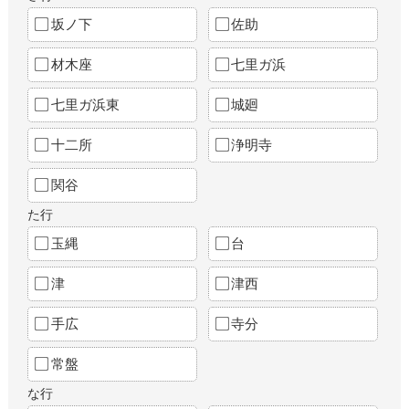
坂ノ下
佐助
材木座
七里ガ浜
七里ガ浜東
城廻
十二所
浄明寺
関谷
た行
玉縄
台
津
津西
手広
寺分
常盤
な行