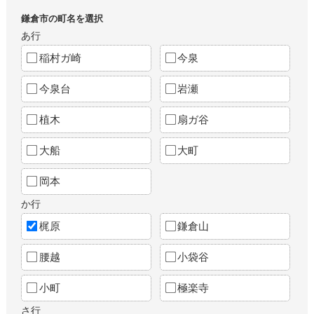
鎌倉市の町名を選択
あ行
稲村ガ崎
今泉
今泉台
岩瀬
植木
扇ガ谷
大船
大町
岡本
か行
梶原
鎌倉山
腰越
小袋谷
小町
極楽寺
さ行