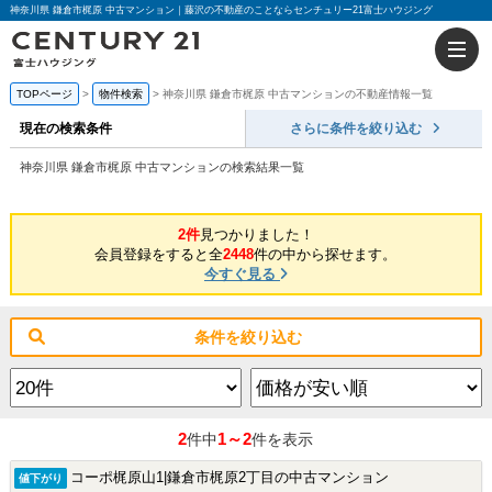
神奈川県 鎌倉市梶原 中古マンション｜藤沢の不動産のことならセンチュリー21富士ハウジング
TOPページ
物件検索
神奈川県 鎌倉市梶原 中古マンションの不動産情報一覧
現在の検索条件
さらに条件を絞り込む
神奈川県 鎌倉市梶原 中古マンションの検索結果一覧
2件
見つかりました！
会員登録をすると全
2448
件の中から探せます。
今すぐ見る
条件を絞り込む
2
1～2
件中
件を表示
コーポ梶原山1|鎌倉市梶原2丁目の中古マンション
値下がり