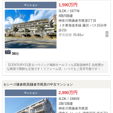
1,590万円
マンション
3LDK / 1977年
4階/5階建
神奈川県鎌倉市梶原2丁目
ＪＲ東海道本線 藤沢 バス15分停
歩2分
専有面積
70.83㎡
36
枚
【CENTURY21富士ハウジング湘南モールフィル店取扱物件】自然豊か
な眺望で閑静な立地です！リフォーム済、いつでもご見学可能です！
セシーズ鎌倉梶原|鎌倉市梶原の中古マンション
2,890万円
マンション
4LDK / 1990年
1階/1階建
神奈川県鎌倉市梶原