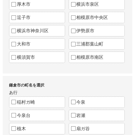
厚木市
横浜市泉区
逗子市
相模原市中央区
横浜市神奈川区
伊勢原市
大和市
三浦郡葉山町
横須賀市
相模原市南区
鎌倉市の町名を選択
あ行
稲村ガ崎
今泉
今泉台
岩瀬
植木
扇ガ谷