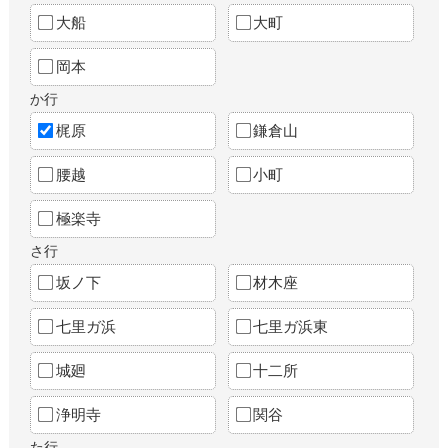
大船
大町
岡本
か行
梶原
鎌倉山
腰越
小町
極楽寺
さ行
坂ノ下
材木座
七里ガ浜
七里ガ浜東
城廻
十二所
浄明寺
関谷
た行