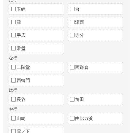
玉縄
台
津
津西
手広
寺分
常盤
な行
二階堂
西鎌倉
西御門
は行
長谷
笛田
や行
山崎
由比ガ浜
雪ノ下