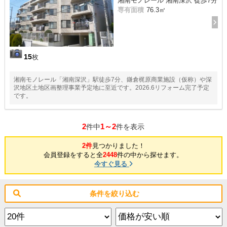
湘南モノレール 湘南深沢 徒歩7分
専有面積
76.3㎡
15
枚
湘南モノレール「湘南深沢」駅徒歩7分、鎌倉梶原商業施設（仮称）や深
沢地区土地区画整理事業予定地に至近です。2026.6リフォーム完了予定
です。
2
1～2
件中
件を表示
2件
見つかりました！
会員登録をすると全
2448
件の中から探せます。
今すぐ見る
条件を絞り込む