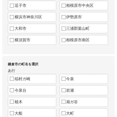
逗子市
相模原市中央区
横浜市神奈川区
伊勢原市
大和市
三浦郡葉山町
横須賀市
相模原市南区
鎌倉市の町名を選択
あ行
稲村ガ崎
今泉
今泉台
岩瀬
植木
扇ガ谷
大船
大町