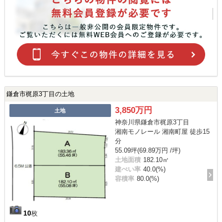
鎌倉市梶原3丁目の土地
3,850万円
土地
神奈川県鎌倉市梶原3丁目
湘南モノレール 湘南町屋 徒歩15
分
55.09坪(69.89万円 /坪)
土地面積
182.10㎡
建ぺい率
40.0(%)
容積率
80.0(%)
10
枚