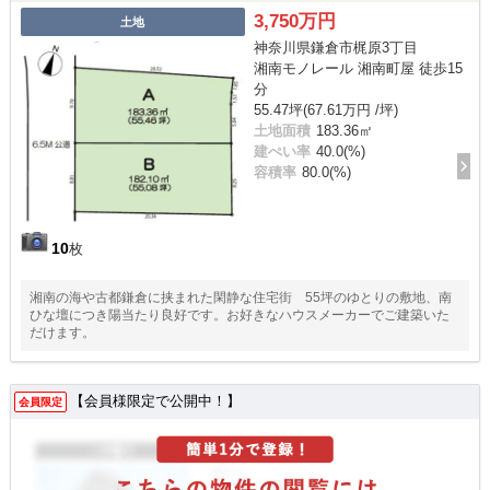
3,750万円
土地
神奈川県鎌倉市梶原3丁目
湘南モノレール 湘南町屋 徒歩15
分
55.47坪(67.61万円 /坪)
土地面積
183.36㎡
建ぺい率
40.0(%)
容積率
80.0(%)
10
枚
湘南の海や古都鎌倉に挟まれた閑静な住宅街 55坪のゆとりの敷地、南
ひな壇につき陽当たり良好です。お好きなハウスメーカーでご建築いた
だけます。
【会員様限定で公開中！】
会員限定