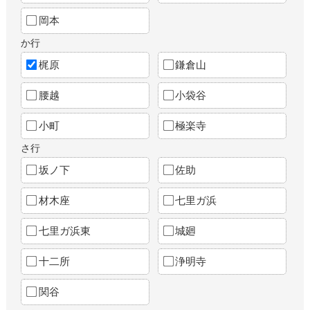
岡本
か行
梶原
鎌倉山
腰越
小袋谷
小町
極楽寺
さ行
坂ノ下
佐助
材木座
七里ガ浜
七里ガ浜東
城廻
十二所
浄明寺
関谷