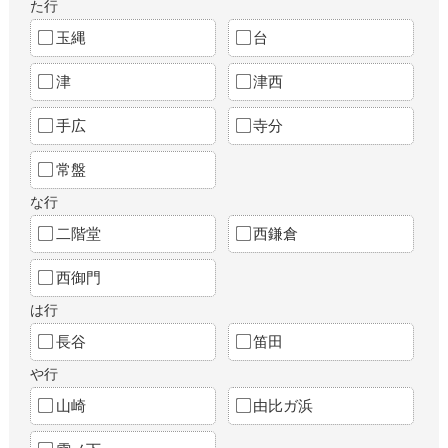
た行
玉縄
台
津
津西
手広
寺分
常盤
な行
二階堂
西鎌倉
西御門
は行
長谷
笛田
や行
山崎
由比ガ浜