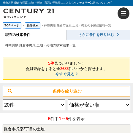
神奈川県 鎌倉市梶原 土地・売地｜藤沢の不動産のことならセンチュリー21富士ハウジング
TOPページ
物件検索
神奈川県 鎌倉市梶原 土地・売地の不動産情報一覧
現在の検索条件
さらに条件を絞り込む
神奈川県 鎌倉市梶原 土地・売地の検索結果一覧
5件
見つかりました！
会員登録をすると全
2683
件の中から探せます。
今すぐ見る
条件を絞り込む
5
1～5
件中
件を表示
鎌倉市梶原3丁目の土地