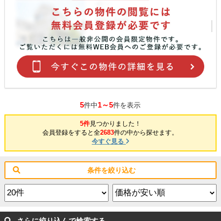
5
1～5
件中
件を表示
5件
見つかりました！
会員登録をすると全
2683
件の中から探せます。
今すぐ見る
条件を絞り込む
さらに絞り込んで検索する