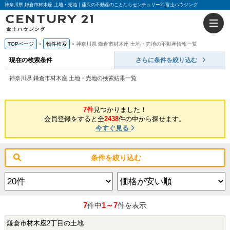
神奈川県 鎌倉市材木座 土地・売地｜藤沢の不動産のことならセンチュリー21富士ハウジング
TOPページ
物件検索
神奈川県 鎌倉市材木座 土地・売地の不動産情報一覧
現在の検索条件
さらに条件を絞り込む
神奈川県 鎌倉市材木座 土地・売地の検索結果一覧
7件
見つかりました！
会員登録をすると全
2438
件の中から探せます。
今すぐ見る
条件を絞り込む
7
1～7
件中
件を表示
鎌倉市材木座2丁目の土地