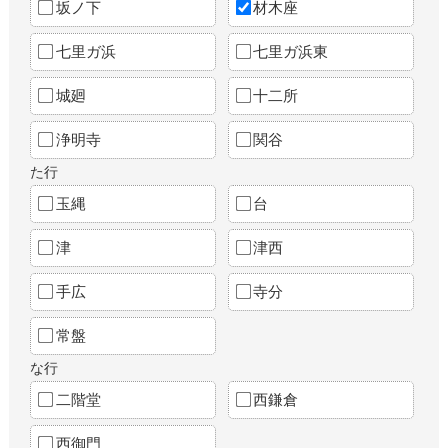
坂ノ下
材木座
七里ガ浜
七里ガ浜東
城廻
十二所
浄明寺
関谷
た行
玉縄
台
津
津西
手広
寺分
常盤
な行
二階堂
西鎌倉
西御門