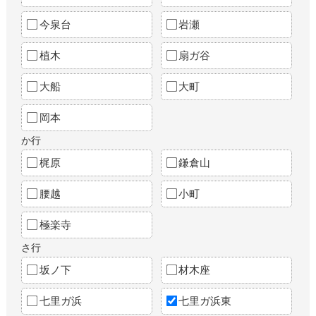
今泉台
岩瀬
植木
扇ガ谷
大船
大町
岡本
か行
梶原
鎌倉山
腰越
小町
極楽寺
さ行
坂ノ下
材木座
七里ガ浜
七里ガ浜東