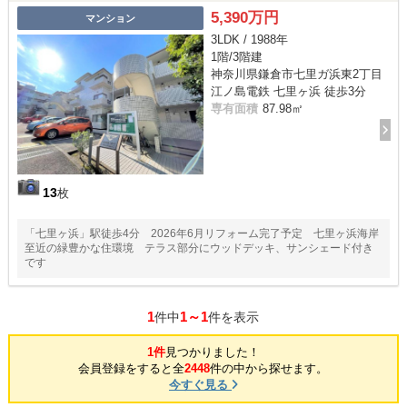
5,390万円
マンション
3LDK / 1988年
1階/3階建
神奈川県鎌倉市七里ガ浜東2丁目
江ノ島電鉄 七里ヶ浜 徒歩3分
専有面積
87.98㎡
13
枚
「七里ヶ浜」駅徒歩4分 2026年6月リフォーム完了予定 七里ヶ浜海岸
至近の緑豊かな住環境 テラス部分にウッドデッキ、サンシェード付き
です
1
1～1
件中
件を表示
1件
見つかりました！
会員登録をすると全
2448
件の中から探せます。
今すぐ見る