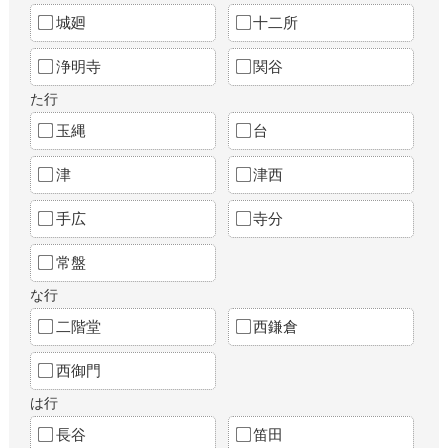
城廻
十二所
浄明寺
関谷
た行
玉縄
台
津
津西
手広
寺分
常盤
な行
二階堂
西鎌倉
西御門
は行
長谷
笛田