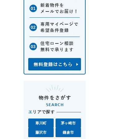
エ
リアで探す
寒川町
茅ヶ崎市
藤沢市
鎌倉市