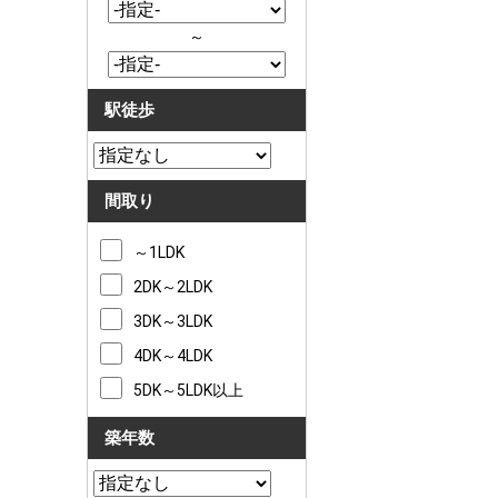
～
駅徒歩
間取り
～1LDK
2DK～2LDK
3DK～3LDK
4DK～4LDK
5DK～5LDK以上
築年数